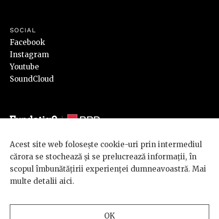
SOCIAL
Facebook
Instagram
Youtube
SoundCloud
Acest site web folosește cookie-uri prin intermediul
© 2026 BRD Groupe Société Générale, toate drepturile rezervate.
cărora se stochează și se prelucrează informații, în
Scena 9 este un proiect sustinut de
BRD GROUPE SOCIÉTÉ
scopul îmbunătățirii experienței dumneavoastră. Mai
GÉNÉRALE
.
multe detalii
aici
.
Design and development
OK