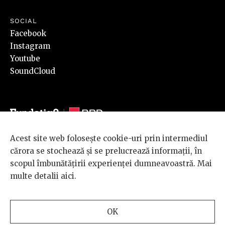
SOCIAL
Facebook
Instagram
Youtube
SoundCloud
Acest site web folosește cookie-uri prin intermediul
© 2026 BRD Groupe Société Générale, toate drepturile rezervate.
cărora se stochează și se prelucrează informații, în
Scena 9 este un proiect sustinut de
BRD GROUPE SOCIÉTÉ
scopul îmbunătățirii experienței dumneavoastră. Mai
GÉNÉRALE
.
multe detalii
aici
.
Design and development
OK
by
INTERKORP