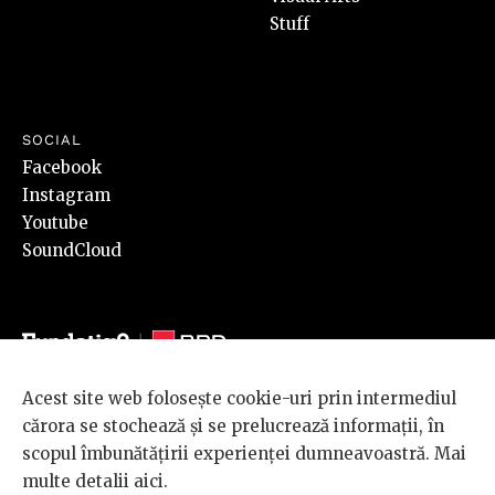
Stuff
SOCIAL
Facebook
Instagram
Youtube
SoundCloud
Acest site web folosește cookie-uri prin intermediul
© 2026 BRD Groupe Société Générale, toate drepturile rezervate.
cărora se stochează și se prelucrează informații, în
Scena 9 este un proiect sustinut de
BRD GROUPE SOCIÉTÉ
scopul îmbunătățirii experienței dumneavoastră. Mai
GÉNÉRALE
.
multe detalii
aici
.