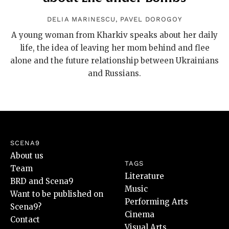
DELIA MARINESCU
,
PAVEL DOROGOY
A young woman from Kharkiv speaks about her daily
life, the idea of leaving her mom behind and flee
alone and the future relationship between Ukrainians
and Russians.
SCENA9
About us
TAGS
Team
Literature
BRD and Scena9
Music
Want to be published on
Performing Arts
Scena9?
Cinema
Contact
Visual Arts