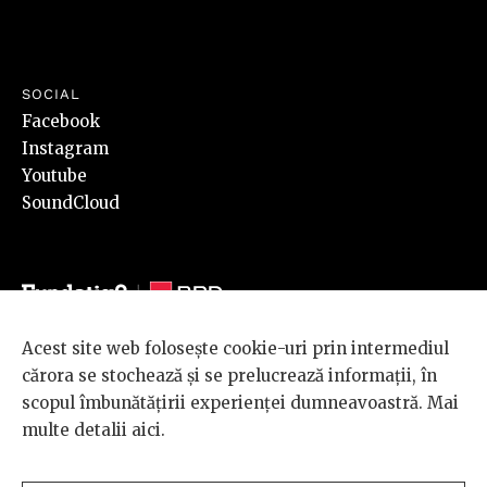
SOCIAL
Facebook
Instagram
Youtube
SoundCloud
Acest site web folosește cookie-uri prin intermediul
© 2026 BRD Groupe Société Générale, toate drepturile rezervate.
cărora se stochează și se prelucrează informații, în
Scena 9 este un proiect sustinut de
BRD GROUPE SOCIÉTÉ
scopul îmbunătățirii experienței dumneavoastră. Mai
GÉNÉRALE
.
multe detalii
aici
.