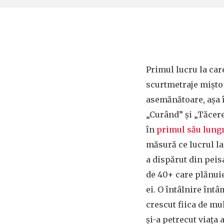
Primul lucru la ca
scurtmetraje mişto 
asemănătoare, aşa î
„Curând” şi „Tăcere
în
primul său lung
măsură ce lucrul la
a dispărut din peis
de 40+ care plănuie
ei. O întâlnire înt
crescut fiica de mul
şi-a petrecut viaţa 