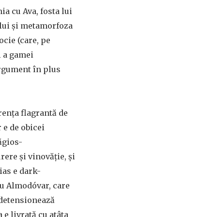
a cu Ava, fosta lui
pului şi metamorfoza
ocie (care, pe
i a gamei
argument în plus
renţa flagrantă de
 e de obicei
lăgios-
ere şi vinovăţie, şi
ias e dark-
ru Almodóvar, care
u detensionează
e livrată cu atâta