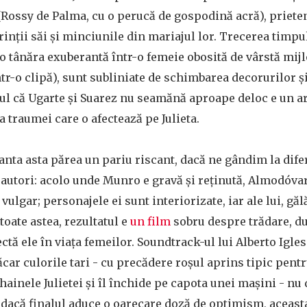
Rossy de Palma, cu o perucă de gospodină acră), prieteni
părinţii săi şi minciunile din mariajul lor. Trecerea tim
o tânăra exuberantă într-o femeie obosită de vârstă mijl
ntr-o clipă), sunt subliniate de schimbarea decorurilor ş
ptul că Ugarte şi Suarez nu seamănă aproape deloc e un 
traumei care o afectează pe Julieta.
anta asta părea un pariu riscant, dacă ne gândim la dife
oi autori: acolo unde Munro e gravă şi reţinută, Almodóvar
vulgar; personajele ei sunt interiorizate, iar ale lui, gă
oate astea, rezultatul e
un film
sobru despre trădare, dur
ctă ele în viaţa femeilor. Soundtrack-ul lui Alberto Igles
car culorile tari - cu precădere roşul aprins tipic pent
hainele Julietei şi îl închide pe capota unei maşini - n
 dacă finalul aduce o oarecare doză de optimism, aceasta 