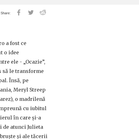
o a fost ce
t o idee
tre ele - „Ocazie”,
s să le transforme
pal. Însă, pe
pania, Meryl Streep
uarez), o madrilenă
împreună cu iubitul
erul în care şi-a
i de atunci Julieta
ruşte şi ale tăcerii