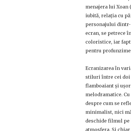
menajera lui Xoan (
iubită, relaţia cu 
personajului dintr-
ecran, se petrece î
coloristice, iar fa
pentru profunzimea 
Ecranizarea în vari
stiluri între cei d
flamboaiant şi uşor 
melodramatice. Cu t
despre cum se refle
minimalist, nici mă
deschide filmul pe 
atmosfera. Şi chiar