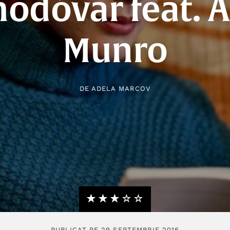
odóvar feat. A
Munro
DE
ADELA MARCOV
★★★★★
☆☆☆☆☆
PUBLICAT PE 29 SEPTEMBRIE 2016