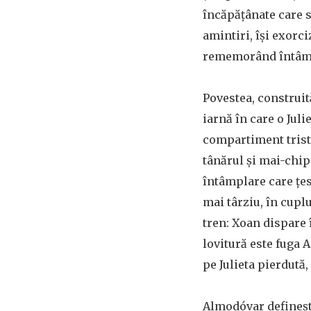
încăpăţânate care s
amintiri, îşi exorci
rememorând întâmpl
Povestea, construit
iarnă în care o Jul
compartiment trist 
tânărul şi mai-chipe
întâmplare care ţese
mai târziu, în cupl
tren: Xoan dispare î
lovitură este fuga 
pe Julieta pierdută,
Almodóvar defineşte