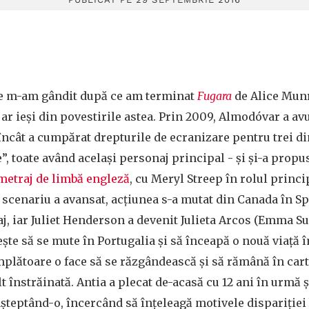
re m-am gândit după ce am terminat
Fugara
de Alice Munr
ar ieşi din povestirile astea. Prin 2009, Almodóvar a avu
ncât a cumpărat drepturile de ecranizare pentru trei din
”, toate având acelaşi personaj principal - şi şi-a propu
metraj de limbă engleză
, cu Meryl Streep în rolul princi
 scenariu a avansat, acţiunea s-a mutat din Canada în S
aj, iar Juliet Henderson a devenit Julieta Arcos (Emma S
şte să se mute în Portugalia şi să înceapă o nouă viaţă 
âmplătoare o face să se răzgândească și să rămână în carti
t înstrăinată. Antia a plecat de-acasă cu 12 ani în urmă ş
aşteptând-o, încercând să înţeleagă motivele dispariţiei b