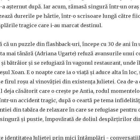
-a aşternut după. Iar acum, rămasă singură într-un oraş
zează durerile pe hârtie, într-o scrisoare lungă către fii
ările tragice care i-au marcat destinul.
ă că un puzzle din flashback-uri, începe cu 30 de ani în
ieta mai tânără (Adriana Ugarte) refuză avansurile unui c
şi bătrâior şi se refugiază în vagonul restaurant, unde î
şul Xoan. E o noapte care ia o viaţă şi aduce alta în loc,
 firul roşu al vinovăţiei din existenţa Julietei. Cea de-a
ul deja căsătorit care o creşte pe Antia, rodul momentel
ntr-un accident tragic, după o ceartă pe tema infidelităţi
Antiei din tabăra de relaxare în care se refugiase pentru
 singură şi pustie, împovărată de doliul despărţirilor din
 identitatea Julietei prin mici întâmplări - conversaţi