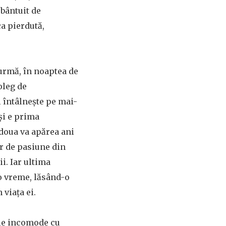
 bântuit de
ca pierdută,
 urmă, în noaptea de
oleg de
l întâlneşte pe mai-
 şi e prima
 doua va apărea ani
or de pasiune din
i. Iar ultima
 o vreme, lăsând-o
 viaţa ei.
ile incomode cu