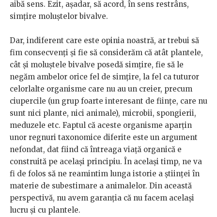
aibă sens. Ezit, așadar, să acord, în sens restrâns,
simțire moluștelor bivalve.
Dar, indiferent care este opinia noastră, ar trebui să
fim consecvenți și fie să considerăm că atât plantele,
cât și moluștele bivalve posedă simțire, fie să le
negăm ambelor orice fel de simțire, la fel ca tuturor
celorlalte organisme care nu au un creier, precum
ciupercile (un grup foarte interesant de ființe, care nu
sunt nici plante, nici animale), microbii, spongierii,
meduzele etc. Faptul că aceste organisme aparțin
unor regnuri taxonomice diferite este un argument
nefondat, dat fiind că întreaga viață organică e
construită pe același principiu. În același timp, ne va
fi de folos să ne reamintim lunga istorie a științei în
materie de subestimare a animalelor. Din această
perspectivă, nu avem garanția că nu facem același
lucru și cu plantele.