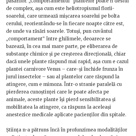
păsărilor. „Comportamentul“ plantelor poate fi destul
de complex, așa cum este heliotropismul florii-
soarelui, care urmează mișcarea soarelui pe bolta
cerului, reorientându-se în fiecare noapte către est,
de unde va răsări soarele. Totuși, pun cuvântul
„comportament“ între ghilimele, deoarece se
bazează, în cea mai mare parte, pe eliberarea de
substanțe chimice și pe creșterea direcțională, chiar
dacă unele plante răspund mai rapid, așa cum e cazul
plantei carnivore Venus – care-și închide frunza în
jurul insectelor – sau al plantelor care răspund la
atingere, cum e mimoza. Într-o stranie paralelă cu
pierderea cunoștinței care le poate afecta pe
animale, aceste plante își pierd sensibilitatea și
mobilitatea la atingere, ca răspuns la aceleași
anestezice medicale aplicate pacienților din spitale.
Știința n-a pătruns încă în profunzimea modalităților