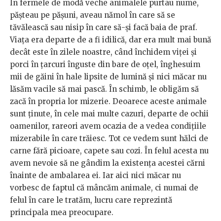
În fermele de modă veche animalele purtau nume,
pășteau pe pășuni, aveau nămol în care să se
tăvălească sau nisip în care să-și facă baia de praf.
Viața era departe de a fi idilică, dar era mult mai bună
decât este în zilele noastre, când închidem viței și
porci în țarcuri înguste din bare de oțel, înghesuim
mii de găini în hale lipsite de lumină și nici măcar nu
lăsăm vacile să mai pască. În schimb, le obligăm să
zacă în propria lor mizerie. Deoarece aceste animale
sunt ținute, în cele mai multe cazuri, departe de ochii
oamenilor, rareori avem ocazia de a vedea condițiile
mizerabile în care trăiesc. Tot ce vedem sunt hălci de
carne fără picioare, capete sau cozi. În felul acesta nu
avem nevoie să ne gândim la existența acestei cărni
înainte de ambalarea ei. Iar aici nici măcar nu
vorbesc de faptul că mâncăm animale, ci numai de
felul în care le tratăm, lucru care reprezintă
principala mea preocupare.