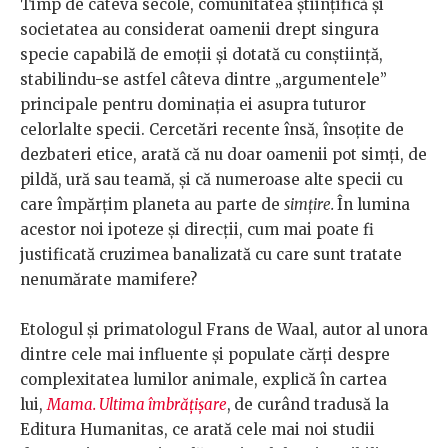
Timp de câteva secole, comunitatea științifică și
societatea au considerat oamenii drept singura
specie capabilă de emoții și dotată cu conștiință,
stabilindu-se astfel câteva dintre „argumentele”
principale pentru dominația ei asupra tuturor
celorlalte specii. Cercetări recente însă, însoțite de
dezbateri etice, arată că nu doar oamenii pot simți, de
pildă, ură sau teamă, și că numeroase alte specii cu
care împărțim planeta au parte de
simțire.
În lumina
acestor noi ipoteze și direcții, cum mai poate fi
justificată cruzimea banalizată cu care sunt tratate
nenumărate mamifere?
Etologul și primatologul Frans de Waal, autor al unora
dintre cele mai influente și populate cărți despre
complexitatea lumilor animale, explică în cartea
lui,
Mama. Ultima îmbrățișare
,
de curând tradusă la
Editura Humanitas, ce arată cele mai noi studii