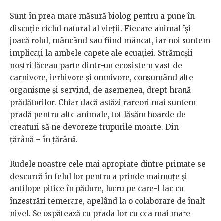
Sunt în prea mare măsură biolog pentru a pune în
discuție ciclul natural al vieții. Fiecare animal își
joacă rolul, mâncând sau fiind mâncat, iar noi suntem
implicați la ambele capete ale ecuației. Strămoșii
noștri făceau parte dintr-un ecosistem vast de
carnivore, ierbivore și omnivore, consumând alte
organisme și servind, de asemenea, drept hrană
prădătorilor. Chiar dacă astăzi rareori mai suntem
pradă pentru alte animale, tot lăsăm hoarde de
creaturi să ne devoreze trupurile moarte. Din
țărână – în țărână.
Rudele noastre cele mai apropiate dintre primate se
descurcă în felul lor pentru a prinde maimuțe și
antilope pitice în pădure, lucru pe care-l fac cu
înzestrări temerare, apelând la o colaborare de înalt
nivel. Se ospătează cu prada lor cu cea mai mare