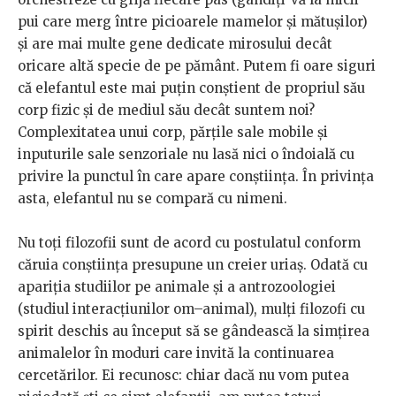
pui care merg între picioarele mamelor și mătușilor)
și are mai multe gene dedicate mirosului decât
oricare altă specie de pe pământ. Putem fi oare siguri
că elefantul este mai puțin conștient de propriul său
corp fizic și de mediul său decât suntem noi?
Complexitatea unui corp, părțile sale mobile și
inputurile sale senzoriale nu lasă nici o îndoială cu
privire la punctul în care apare conștiința. În privința
asta, elefantul nu se compară cu nimeni.
Nu toți filozofii sunt de acord cu postulatul conform
căruia conștiința presupune un creier uriaș. Odată cu
apariția studiilor pe animale și a antrozoologiei
(studiul interacțiunilor om–animal), mulți filozofi cu
spirit deschis au început să se gândească la simțirea
animalelor în moduri care invită la continuarea
cercetărilor. Ei recunosc: chiar dacă nu vom putea