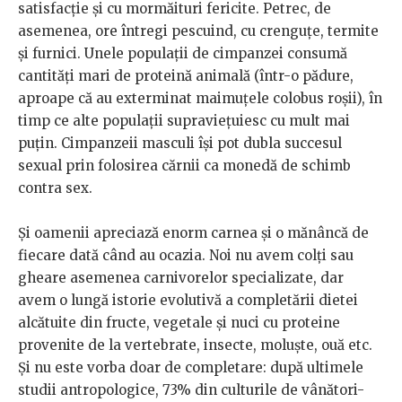
satisfacție și cu mormăituri fericite. Petrec, de
asemenea, ore întregi pescuind, cu crenguțe, termite
și furnici. Unele populații de cimpanzei consumă
cantități mari de proteină animală (într-o pădure,
aproape că au exterminat maimuțele colobus roșii), în
timp ce alte populații supraviețuiesc cu mult mai
puțin. Cimpanzeii masculi își pot dubla succesul
sexual prin folosirea cărnii ca monedă de schimb
contra sex.
Și oamenii apreciază enorm carnea și o mănâncă de
fiecare dată când au ocazia. Noi nu avem colți sau
gheare asemenea carnivorelor specializate, dar
avem o lungă istorie evolutivă a completării dietei
alcătuite din fructe, vegetale și nuci cu proteine
provenite de la vertebrate, insecte, moluște, ouă etc.
Și nu este vorba doar de completare: după ultimele
studii antropologice, 73% din culturile de vânători-