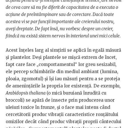
acționa pentru a-și menține cunoștințele tehnice; are nevoie
de ceva care să nu fie diferit de capacitatea de a executa o
acțiune de preîntâmpinare sau de corectare. Dacă toate
acestea vi se par funcții importante ale creierului nostru,
aveți dreptate. De fapt însă, nu vorbesc despre un creier,
fiindcă nu există sistem nervos în interiorul unei mici celule.
Acest înțeles larg al simțirii se aplică în egală măsură
și plantelor. Deși plantele se mișcă extrem de încet,
fapt care face „comportamentul“ lor greu sesizabil,
ele percep schimbările din mediul ambiant (lumina,
ploaia, zgomotul) și își iau măsuri pentru a se proteja
de amenințările la propria lor existență. De exemplu,
Arabidopsis thaliana
(o mică buruiană înrudită cu
broccoli) se apără de insecte prin producerea unor
uleiuri toxice în frunze, și o face mai intens când
cercetătorii produc vibrații caracteristice ronțăitului
omizilor decât când produc vibrații proprii cântecului