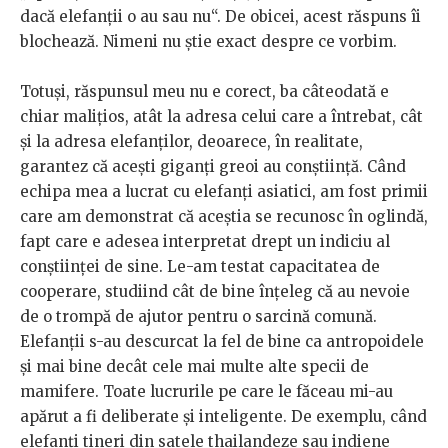
dacă elefanții o au sau nu“. De obicei, acest răspuns îi
blochează. Nimeni nu știe exact despre ce vorbim.
Totuși, răspunsul meu nu e corect, ba câteodată e
chiar malițios, atât la adresa celui care a întrebat, cât
și la adresa elefanților, deoarece, în realitate,
garantez că acești giganți greoi au conștiință. Când
echipa mea a lucrat cu elefanți asiatici, am fost primii
care am demonstrat că aceștia se recunosc în oglindă,
fapt care e adesea interpretat drept un indiciu al
conștiinței de sine. Le-am testat capacitatea de
cooperare, studiind cât de bine înțeleg că au nevoie
de o trompă de ajutor pentru o sarcină comună.
Elefanții s-au descurcat la fel de bine ca antropoidele
și mai bine decât cele mai multe alte specii de
mamifere. Toate lucrurile pe care le făceau mi-au
apărut a fi deliberate și inteligente. De exemplu, când
elefanți tineri din satele thailandeze sau indiene