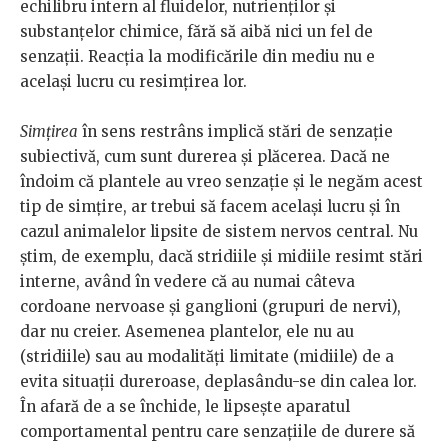
echilibru intern al fluidelor, nutrienților și
substanțelor chimice, fără să aibă nici un fel de
senzații. Reacția la modificările din mediu nu e
același lucru cu resimțirea lor.
Simțirea
în sens restrâns implică stări de senzație
subiectivă, cum sunt durerea și plăcerea. Dacă ne
îndoim că plantele au vreo senzație și le negăm acest
tip de simțire, ar trebui să facem același lucru și în
cazul animalelor lipsite de sistem nervos central. Nu
ştim, de exemplu, dacă stridiile și midiile resimt stări
interne, având în vedere că au numai câteva
cordoane nervoase și ganglioni (grupuri de nervi),
dar nu creier. Asemenea plantelor, ele nu au
(stridiile) sau au modalități limitate (midiile) de a
evita situații dureroase, deplasându-se din calea lor.
În afară de a se închide, le lipsește aparatul
comportamental pentru care senzațiile de durere să