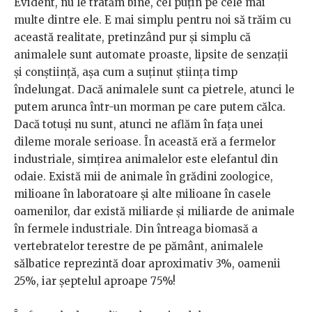
Evident, nu le tratăm bine, cel puțin pe cele mai
multe dintre ele. E mai simplu pentru noi să trăim cu
această realitate, pretinzând pur și simplu că
animalele sunt automate proaste, lipsite de senzații
și conștiință, așa cum a suținut știința timp
îndelungat. Dacă animalele sunt ca pietrele, atunci le
putem arunca într-un morman pe care putem călca.
Dacă totuși nu sunt, atunci ne aflăm în fața unei
dileme morale serioase. În această eră a fermelor
industriale, simțirea animalelor este elefantul din
odaie. Există mii de animale în grădini zoologice,
milioane în laboratoare și alte milioane în casele
oamenilor, dar există miliarde și miliarde de animale
în fermele industriale. Din întreaga biomasă a
vertebratelor terestre de pe pământ, animalele
sălbatice reprezintă doar aproximativ 3%, oamenii
25%, iar șeptelul aproape 75%!