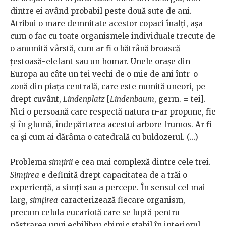
dintre ei având probabil peste două sute de ani.
Atribui o mare demnitate acestor copaci înalți, așa
cum o fac cu toate organismele individuale trecute de
o anumită vârstă, cum ar fi o bătrână broască
țestoasă-elefant sau un homar. Unele orașe din
Europa au câte un tei vechi de o mie de ani într-o
zonă din piața centrală, care este numită uneori, pe
drept cuvânt,
Lindenplatz
[
Lindenbaum
, germ. = tei].
Nici o persoană care respectă natura n-ar propune, fie
și în glumă, îndepărtarea acestui arbore frumos. Ar fi
ca și cum ai dărâma o catedrală cu buldozerul. (...)
Problema
simțirii
e cea mai complexă dintre cele trei.
Simțirea
e definită drept capacitatea de a trăi o
experiență, a simți sau a percepe. În sensul cel mai
larg,
simțirea
caracterizează fiecare organism,
precum celula eucariotă care se luptă pentru
păstrarea unui echilibru chimic stabil în interiorul