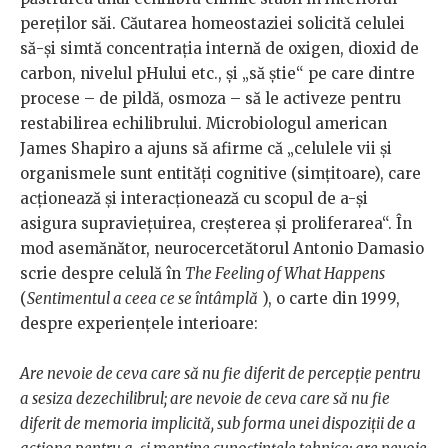
pereților săi. Căutarea homeostaziei solicită celulei
să-și simtă concentrația internă de oxigen, dioxid de
carbon, nivelul pHului etc., și „să știe“ pe care dintre
procese – de pildă, osmoza – să le activeze pentru
restabilirea echilibrului. Microbiologul american
James Shapiro a ajuns să afirme că „celulele vii și
organismele sunt entități cognitive (simțitoare), care
acționează și interacționează cu scopul de a-și
asigura supraviețuirea, creșterea și proliferarea“. În
mod asemănător, neurocercetătorul Antonio Damasio
scrie despre celulă în
The Feeling of What Happens
(
Sentimentul a ceea ce se întâmplă
), o carte din 1999,
despre experiențele interioare:
Are nevoie de ceva care să nu fie diferit de percepție pentru
a sesiza dezechilibrul; are nevoie de ceva care să nu fie
diferit de memoria implicită, sub forma unei dispoziții de a