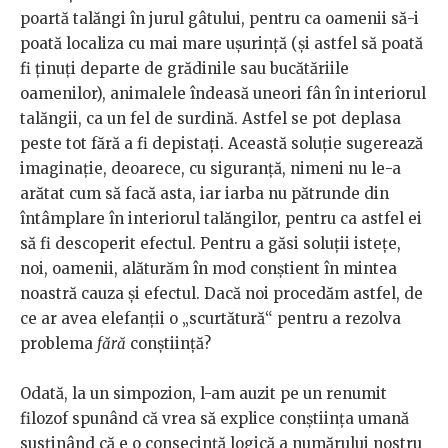
poartă talăngi în jurul gâtului, pentru ca oamenii să-i
poată localiza cu mai mare ușurință (și astfel să poată
fi ținuți departe de grădinile sau bucătăriile
oamenilor), animalele îndeasă uneori fân în interiorul
talăngii, ca un fel de surdină. Astfel se pot deplasa
peste tot fără a fi depistați. Această soluție sugerează
imaginație, deoarece, cu siguranță, nimeni nu le-a
arătat cum să facă asta, iar iarba nu pătrunde din
întâmplare în interiorul talăngilor, pentru ca astfel ei
să fi descoperit efectul. Pentru a găsi soluții istețe,
noi, oamenii, alăturăm în mod conștient în mintea
noastră cauza și efectul. Dacă noi procedăm astfel, de
ce ar avea elefanții o „scurtătură“ pentru a rezolva
problema
fără
conștiință?
Odată, la un simpozion, l-am auzit pe un renumit
filozof spunând că vrea să explice conștiința umană
susținând că e o consecință logică a numărului nostru