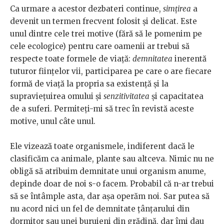
Ca urmare a acestor dezbateri continue,
simțirea
a
devenit un termen frecvent folosit și delicat. Este
unul dintre cele trei motive (fără să le pomenim pe
cele ecologice) pentru care oamenii ar trebui să
respecte toate formele de viață:
demnitatea
inerentă
tuturor ființelor vii, participarea pe care o are fiecare
formă de viață la propria sa existență și la
supraviețuirea omului și
senzitivitatea
și capacitatea
de a suferi. Permiteți-mi să trec în revistă aceste
motive, unul câte unul.
Ele vizează toate organismele, indiferent dacă le
clasificăm ca animale, plante sau altceva. Nimic nu ne
obligă să atribuim demnitate unui organism anume,
depinde doar de noi s-o facem. Probabil că n-ar trebui
să se întâmple asta, dar așa operăm noi. Sar putea să
nu acord nici un fel de demnitate țânțarului din
dormitor sau unei buruieni din grădină, dar îmi dau