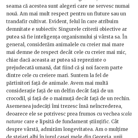
seama că acestea sunt alegeri care ne servesc numai
nouă. Am mai mult respect pentru un fluture sau un
trandafir cultivat. Evident, felul în care atribuim
demnitate e subiectiv. Singurele criterii obiective ar
putea să fie inteligența organismului și vârsta sa. În
general, considerăm animalele cu creier mai mare
mai demne de respect decât cele cu creier mai mic,
chiar dacă aceasta ar putea să reprezinte o
prejudecată umană, dat fiind că și noi facem parte
dintre cele cu creiere mari. Suntem la fel de
părtinitori față de animale. Avem mai multă
consideraţie față de un delfin decât faţă de un
crocodil, și față de o maimuță decât faţă de un rechin.
Asemenea judecăți îmi trezesc însă neîncrederea,
deoarece ele se potrivesc prea frumos cu vechea
scala
naturae
care e lipsită de fundament științific. Cât
despre vârstă, admirăm longevitatea. Am o mulțime
de stejari albi în jurul casei mele din Georgia, unii