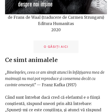
de Frans de Waal (traducere de Carmen Strungaru)
Editura Humanitas
2020
O GĂSIȚI AICI
Ce simt animalele
„Bineînțeles, ceea ce am simțit atunci în înfățișarea mea de
maimuță nu mai pot reproduce și consemna decât cu
cuvinte omenești.“
— Franz Kafka (1917)
Când sunt întrebat dacă cred că elefantul e o ființă
conștientă, răspund uneori prin altă întrebare:
„Spuneți-mi ce este conștiința, și atunci vă răspund