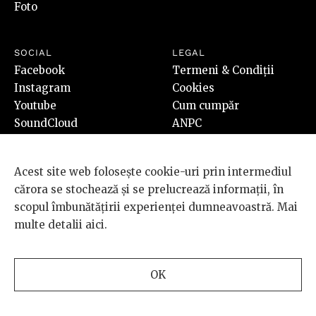
Foto
SOCIAL
LEGAL
Facebook
Termeni & Condiții
Instagram
Cookies
Youtube
Cum cumpăr
SoundCloud
ANPC
RSS
Redirecționează 3,5%
Acest site web folosește cookie-uri prin intermediul
cărora se stochează și se prelucrează informații, în
scopul îmbunătățirii experienței dumneavoastră. Mai
multe detalii
aici
.
© 2026 BRD Groupe Société Générale, toate drepturile rezervate.
Scena 9 este un proiect sustinut de
BRD GROUPE SOCIÉTÉ
OK
GÉNÉRALE
.