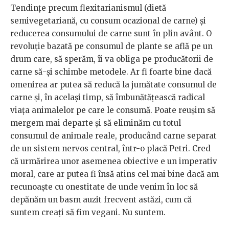
Tendințe precum flexitarianismul (dietă
semivegetariană, cu consum ocazional de carne) și
reducerea consumului de carne sunt în plin avânt. O
revoluție bazată pe consumul de plante se află pe un
drum care, să sperăm, îi va obliga pe producătorii de
carne să-și schimbe metodele. Ar fi foarte bine dacă
omenirea ar putea să reducă la jumătate consumul de
carne și, în același timp, să îmbunătățească radical
viața animalelor pe care le consumă. Poate reușim să
mergem mai departe și să eliminăm cu totul
consumul de animale reale, producând carne separat
de un sistem nervos central, într-o placă Petri. Cred
că urmărirea unor asemenea obiective e un imperativ
moral, care ar putea fi însă atins cel mai bine dacă am
recunoaște cu onestitate de unde venim în loc să
depănăm un basm auzit frecvent astăzi, cum că
suntem creați să fim vegani. Nu suntem.