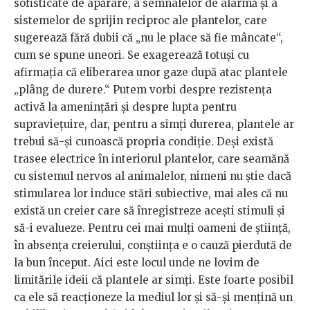
sofisticate de apărare, a semnalelor de alarmă și a
sistemelor de sprijin reciproc ale plantelor, care
sugerează fără dubii că „nu le place să fie mâncate“,
cum se spune uneori. Se exagerează totuși cu
afirmația că eliberarea unor gaze după atac plantele
„plâng de durere.“ Putem vorbi despre rezistența
activă la amenințări și despre lupta pentru
supraviețuire, dar, pentru a simți durerea, plantele ar
trebui să-și cunoască propria condiție. Deși există
trasee electrice în interiorul plantelor, care seamănă
cu sistemul nervos al animalelor, nimeni nu ştie dacă
stimularea lor induce stări subiective, mai ales că nu
există un creier care să înregistreze acești stimuli și
să-i evalueze. Pentru cei mai mulți oameni de știință,
în absența creierului, conștiința e o cauză pierdută de
la bun început. Aici este locul unde ne lovim de
limitările ideii că plantele ar simți. Este foarte posibil
ca ele să reacționeze la mediul lor și să-și mențină un