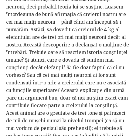
neuroni, deci probabil teoria lui se susține. Luasem
întotdeauna de bună afirmația că creierul nostru are
cei mai mulți neuroni – până când am început să-i
numărăm. Astăzi, sa dovedit că creierul de 4 kg al
elefantului are de trei ori mai mulți neuroni decât al
nostru. Această descoperire a declanșat o mulțime de
întrebări. Trebuie oare să rescriem istoria conștiinței
umane? Și atunci, care e dovada că suntem mai
conștienți decât elefanții? Să fie doar faptul că ei nu
vorbesc? Sau că cei mai mulți neuroni ai lor sunt
condensați într-o arie a creierului care nu e asociată
cu funcțiile superioare? Această explicație din urmă
pare un argument bun, doar că noi nu ştim exact cum
contribuie fiecare parte a creierului la conștiință.
Acest animal are o greutate de trei tone și patruzeci
de mii de mușchi numai la nivelul trompei (ca să nu
mai vorbim de penisul său prehensil); el trebuie să
orchestreze cu grijă fiecare pas (gândiți-vă la micii