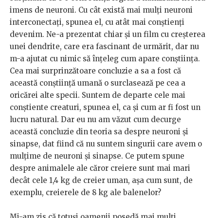
imens de neuroni. Cu cât există mai mulți neuroni
interconectați, spunea el, cu atât mai conștienți
devenim. Ne-a prezentat chiar și un film cu creșterea
unei dendrite, care era fascinant de urmărit, dar nu
m-a ajutat cu nimic să înțeleg cum apare conștiința.
Cea mai surprinzătoare concluzie a sa a fost că
această conștiință umană o surclasează pe cea a
oricărei alte specii. Suntem de departe cele mai
conștiente creaturi, spunea el, ca și cum ar fi fost un
lucru natural. Dar eu nu am văzut cum decurge
această concluzie din teoria sa despre neuroni și
sinapse, dat fiind că nu suntem singurii care avem o
mulțime de neuroni și sinapse. Ce putem spune
despre animalele ale căror creiere sunt mai mari
decât cele 1,4 kg de creier uman, așa cum sunt, de
exemplu, creierele de 8 kg ale balenelor?
Mi-am zis că totuși oamenii posedă mai mulți