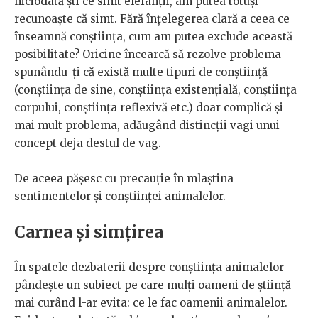
niciodată ști ce simt elefanții, am putea totuși
recunoaște că simt. Fără înțelegerea clară a ceea ce
înseamnă conștiința, cum am putea exclude această
posibilitate? Oricine încearcă să rezolve problema
spunându-ți că există multe tipuri de conștiință
(conștiința de sine, conștiința existențială, conștiința
corpului, conștiința reflexivă etc.) doar complică și
mai mult problema, adăugând distincții vagi unui
concept deja destul de vag.
De aceea pășesc cu precauție în mlaștina
sentimentelor și conștiinței animalelor.
Carnea și simțirea
În spatele dezbaterii despre conștiința animalelor
pândește un subiect pe care mulți oameni de știință
mai curând l-ar evita: ce le fac oamenii animalelor.