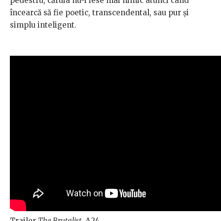
pedestru, căruia nu-i iese mai nimic atunci când
încearcă să fie poetic, transcendental, sau pur și
simplu inteligent.
Trailer
The Brutalist
, A24