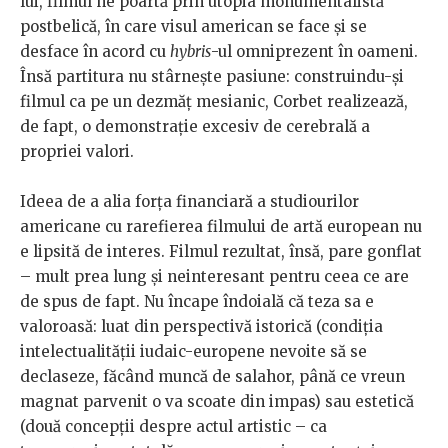
lui, filmul ne poartă prin utopia monumentalistă
postbelică, în care visul american se face și se
desface în acord cu
hybris
-ul omniprezent în oameni.
Însă partitura nu stârnește pasiune: construindu-și
filmul ca pe un dezmăț mesianic, Corbet realizează,
de fapt, o demonstrație excesiv de cerebrală a
propriei valori.
Ideea de a alia forța financiară a studiourilor
americane cu rarefierea filmului de artă european nu
e lipsită de interes. Filmul rezultat, însă, pare gonflat
– mult prea lung și neinteresant pentru ceea ce are
de spus de fapt. Nu încape îndoială că teza sa e
valoroasă: luat din perspectivă istorică (condiția
intelectualității iudaic-europene nevoite să se
declaseze, făcând muncă de salahor, până ce vreun
magnat parvenit o va scoate din impas) sau estetică
(două concepții despre actul artistic – ca