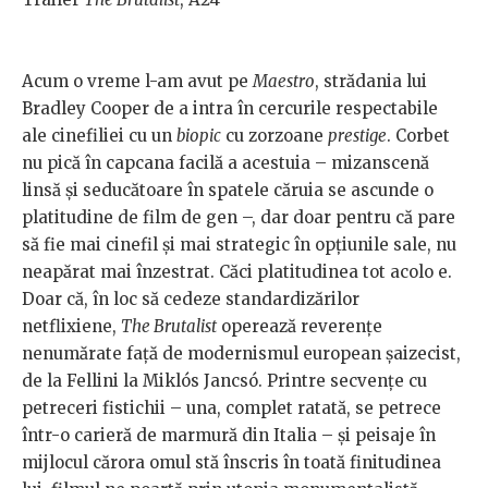
Acum o vreme l-am avut pe
Maestro
, strădania lui
Bradley Cooper de a intra în cercurile respectabile
ale cinefiliei cu un
biopic
cu zorzoane
prestige
. Corbet
nu pică în capcana facilă a acestuia – mizanscenă
linsă și seducătoare în spatele căruia se ascunde o
platitudine de film de gen –, dar doar pentru că pare
să fie mai cinefil și mai strategic în opțiunile sale, nu
neapărat mai înzestrat. Căci platitudinea tot acolo e.
Doar că, în loc să cedeze standardizărilor
netflixiene,
The Brutalist
operează reverențe
nenumărate față de modernismul european șaizecist,
de la Fellini la Miklós Jancsó. Printre secvențe cu
petreceri fistichii – una, complet ratată, se petrece
într-o carieră de marmură din Italia – și peisaje în
mijlocul cărora omul stă înscris în toată finitudinea