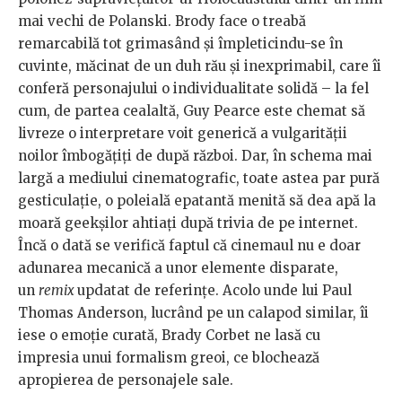
mai vechi de Polanski. Brody face o treabă
remarcabilă tot grimasând și împleticindu-se în
cuvinte, măcinat de un duh rău și inexprimabil, care îi
conferă personajului o individualitate solidă – la fel
cum, de partea cealaltă, Guy Pearce este chemat să
livreze o interpretare voit generică a vulgarității
noilor îmbogățiți de după război. Dar, în schema mai
largă a mediului cinematografic, toate astea par pură
gesticulație, o poleială epatantă menită să dea apă la
moară geekșilor ahtiați după trivia de pe internet.
Încă o dată se verifică faptul că cinemaul nu e doar
adunarea mecanică a unor elemente disparate,
un
remix
updatat de referințe. Acolo unde lui Paul
Thomas Anderson, lucrând pe un calapod similar, îi
iese o emoție curată, Brady Corbet ne lasă cu
impresia unui formalism greoi, ce blochează
apropierea de personajele sale.