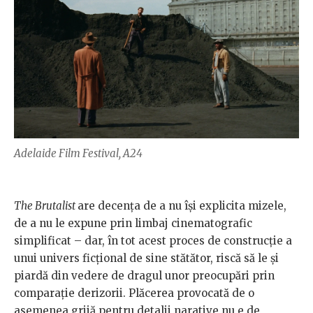
Adelaide Film Festival, A24
The Brutalist
are decența de a nu își explicita mizele,
de a nu le expune prin limbaj cinematografic
simplificat – dar, în tot acest proces de construcție a
unui univers ficțional de sine stătător, riscă să le și
piardă din vedere de dragul unor preocupări prin
comparație derizorii. Plăcerea provocată de o
asemenea grijă pentru detalii narative nu e de