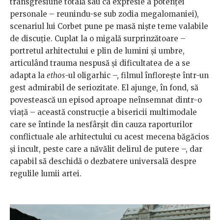
transgresiune totală sau ca expresie a potenței
personale – reunindu-se sub zodia megalomaniei),
scenariul lui Corbet pune pe masă niște teme valabile
de discuție. Cuplat la o migală surprinzătoare –
portretul arhitectului e plin de lumini și umbre,
articulând trauma nespusă și dificultatea de a se
adapta la
ethos
-ul oligarhic –, filmul înflorește într-un
gest admirabil de seriozitate. El ajunge, în fond, să
povestească un episod aproape neînsemnat dintr-o
viață – această construcție a bisericii multimodale
care se întinde la nesfârșit din cauza raporturilor
conflictuale ale arhitectului cu acest mecena băgăcios
și incult, peste care a năvălit delirul de putere –, dar
capabil să deschidă o dezbatere universală despre
regulile lumii artei.