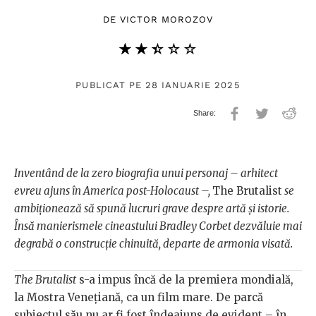
DE
VICTOR MOROZOV
★★★★★
☆☆☆☆☆
PUBLICAT PE 28 IANUARIE 2025
Inventând de la zero biografia unui personaj – arhitect
evreu ajuns în America post-Holocaust –,
The Brutalist
se
ambiționează să spună lucruri grave despre artă și istorie.
Însă manierismele cineastului Bradley Corbet dezvăluie mai
degrabă o construcție chinuită, departe de armonia visată.
The Brutalist
s-a impus încă de la premiera mondială,
la Mostra Venețiană, ca un film mare. De parcă
subiectul său nu ar fi fost îndeajuns de evident – în