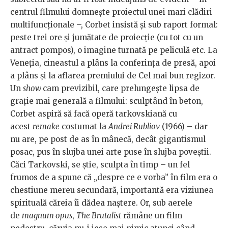
centrul filmului domnește proiectul unei mari clădiri
multifuncționale –, Corbet insistă și sub raport formal:
peste trei ore și jumătate de proiecție (cu tot cu un
antract pompos), o imagine turnată pe peliculă etc. La
Veneția, cineastul a plâns la conferința de presă, apoi
a plâns și la aflarea premiului de Cel mai bun regizor.
Un
show
cam previzibil, care prelungește lipsa de
grație mai generală a filmului: sculptând în beton,
Corbet aspiră să facă operă tarkovskiană cu
acest
remake
costumat la
Andrei Rubliov
(1966) – dar
nu are, pe post de as în mânecă, decât gigantismul
posac, pus în slujba unei arte puse în slujba poveștii.
Căci Tarkovski, se știe, sculpta în timp – un fel
frumos de a spune că „despre ce e vorba” în film era o
chestiune mereu secundară, importantă era viziunea
spirituală căreia îi dădea naștere. Or, sub aerele
de
magnum opus
,
The Brutalist
rămâne un film