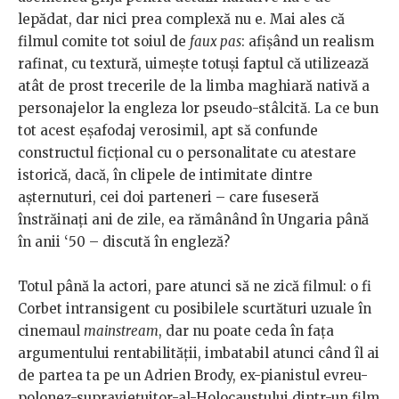
lepădat, dar nici prea complexă nu e. Mai ales că
filmul comite tot soiul de
faux pas
: afișând un realism
rafinat, cu textură, uimește totuși faptul că utilizează
atât de prost trecerile de la limba maghiară nativă a
personajelor la engleza lor pseudo-stâlcită. La ce bun
tot acest eșafodaj verosimil, apt să confunde
constructul ficțional cu o personalitate cu atestare
istorică, dacă, în clipele de intimitate dintre
așternuturi, cei doi parteneri – care fuseseră
înstrăinați ani de zile, ea rămânând în Ungaria până
în anii ‘50 – discută în engleză?
Totul până la actori, pare atunci să ne zică filmul: o fi
Corbet intransigent cu posibilele scurtături uzuale în
cinemaul
mainstream
, dar nu poate ceda în fața
argumentului rentabilității, imbatabil atunci când îl ai
de partea ta pe un Adrien Brody, ex-pianistul evreu-
polonez-supraviețuitor-al-Holocaustului dintr-un film