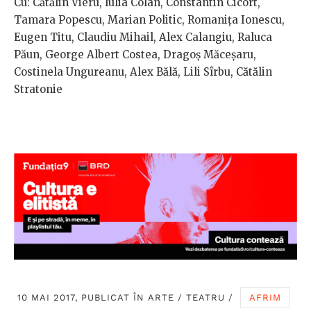
Cu: Cătălin Vieru, Iulia Colan, Constantin Cicort,
Tamara Popescu, Marian Politic, Romanița Ionescu,
Eugen Titu, Claudiu Mihail, Alex Calangiu, Raluca
Păun, George Albert Costea, Dragoș Măceșaru,
Costinela Ungureanu, Alex Bălă, Lili Sîrbu, Cătălin
Stratonie
10 MAI 2017, PUBLICAT ÎN
ARTE
/
TEATRU
/
AFRIM