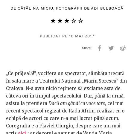
DE
CĂTĂLINA MICIU
, FOTOGRAFII DE
ADI BULBOACĂ
★★★★★
☆☆☆☆☆
PUBLICAT PE 10 MAI 2017
„Ce prăjeală!”, vocifera un spectator, sâmbăta trecută,
în sala mare a Teatrului Național „Marin Sorescu” din
Craiova. N-a avut nicio reținere să exclame asta de
câteva ori în timpul spectacolului. Dar, până la urmă,
asista la premiera
Dacă am gândi cu voce tare
, cel mai
recent spectacol regizat de Radu Afrim, realizat cu o
echipă de actori cu care n-a mai lucrat până acum.
Coregrafia e a Flaviei Giurgiu, despre care am mai
scris
aici
, iar decorul e semnat de Vanda Maria