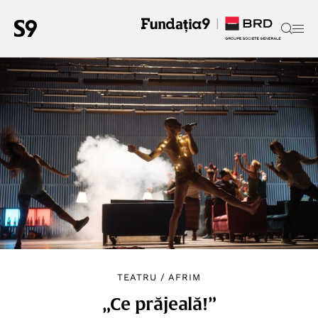
TEATRU
/
AFRIM
„Ce prăjeală!”