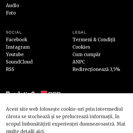
Audio
Foto
SOCIAL
LEGAL
Facebook
Termeni & Condiții
Instagram
Cookies
Youtube
Cum cumpăr
SoundCloud
ANPC
RSS
Redirecționează 3,5%
Acest site web folosește cookie-uri prin intermediul
© 2026 BRD Groupe Société Générale, toate drepturile rezervate.
cărora se stochează și se prelucrează informații, în
Scena 9 este un proiect sustinut de
BRD GROUPE SOCIÉTÉ
scopul îmbunătățirii experienței dumneavoastră. Mai
GÉNÉRALE
.
multe detalii
aici
.