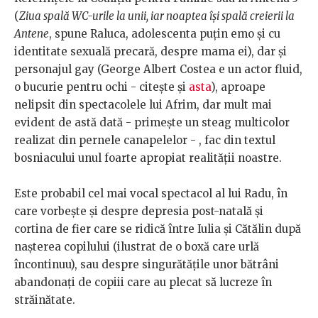
(
Ziua spală WC-urile la unii, iar noaptea își spală creierii la
Antene
, spune Raluca, adolescenta puțin emo și cu
identitate sexuală precară, despre mama ei), dar și
personajul gay (George Albert Costea e un actor fluid,
o bucurie pentru ochi - citește și
asta
), aproape
nelipsit din spectacolele lui Afrim, dar mult mai
evident de astă dată - primește un steag multicolor
realizat din pernele canapelelor - , fac din textul
bosniacului unul foarte apropiat realității noastre.
Este probabil cel mai vocal spectacol al lui Radu, în
care vorbește și despre depresia post-natală și
cortina de fier care se ridică între Iulia și Cătălin după
nașterea copilului (ilustrat de o boxă care urlă
încontinuu), sau despre singurătățile unor bătrâni
abandonați de copiii care au plecat să lucreze în
străinătate.