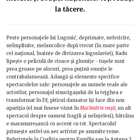
la tăcere.
Peste personajele lui Lugonić, deprimate, nefericite,
neîmplinite, melancolice după trecut (în mare parte
cel național, înainte de divizarea Iugoslaviei), Radu
lipește o peliculă de cioace și glumițe - tușele sunt
prea groase pe alocuri, prea puțină emoție le
contrabalansează. Adaugă și elemente specifice
spectacolelor sale: personajele au numele reale ale
actorilor, personajul sinucigașului de la tejghea e
transformat în DJ, piticul dansator își face din nou
apariția (el mai fusese văzut în
Mai întâi te naști
, un alt
spectacol despre oameni fragili și neînțelesi), bătrâna
e maramureșancă cu accent cu tot. Spectacolul
primește astfel un aer activist pe anumite teme.
Referințele la Coaliția pentru Familie sau la Antena 3