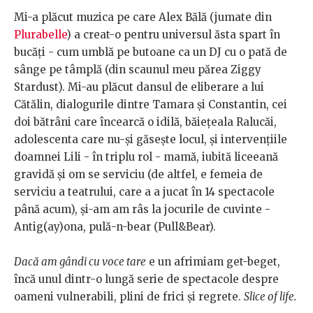
Mi-a plăcut muzica pe care Alex Bălă (jumate din
Plurabelle
) a creat-o pentru universul ăsta spart în
bucăți - cum umblă pe butoane ca un DJ cu o pată de
sânge pe tâmplă (din scaunul meu părea Ziggy
Stardust). Mi-au plăcut dansul de eliberare a lui
Cătălin, dialogurile dintre Tamara și Constantin, cei
doi bătrâni care încearcă o idilă, băiețeala Ralucăi,
adolescenta care nu-și găsește locul, și intervențiile
doamnei Lili - în triplu rol - mamă, iubită liceeană
gravidă și om se serviciu (de altfel, e femeia de
serviciu a teatrului, care a a jucat în 14 spectacole
până acum), și-am am râs la jocurile de cuvinte -
Antig(ay)ona, pulă-n-bear (Pull&Bear).
Dacă am gândi cu voce tare
e un afrimiam get-beget,
încă unul dintr-o lungă serie de spectacole despre
oameni vulnerabili, plini de frici și regrete.
Slice of life.