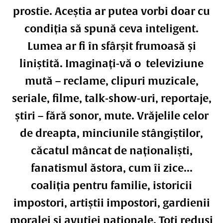
prostie. Aceștia ar putea vorbi doar cu
condiția să spună ceva inteligent.
Lumea ar fi în sfârșit frumoasă și
liniștită. Imaginați-vă o televiziune
mută – reclame, clipuri muzicale,
seriale, filme, talk-show-uri, reportaje,
știri – fără sonor, mute. Vrăjelile celor
de dreapta, minciunile stângiștilor,
căcatul mâncat de naționaliști,
fanatismul ăstora, cum îi zice...
coaliția pentru familie, istoricii
impostori, artiștii impostori, gardienii
moralei și avuției naționale. Toți reduși