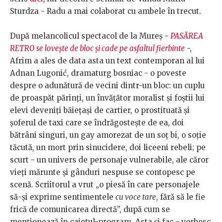
Sturdza - Radu a mai colaborat cu ambele în trecut.
După melancolicul spectacol de la Mureș -
PASĂREA
RETRO se lovește de bloc și cade pe asfaltul fierbinte
-,
Afrim a ales de data asta un text contemporan al lui
Adnan Lugonić, dramaturg bosniac - o poveste
despre o adunătură de vecini dintr-un bloc: un cuplu
de proaspăt părinți, un învățător moralist și foștii lui
elevi deveniți băiețași de cartier, o prostituată și
șoferul de taxi care se îndrăgostește de ea, doi
bătrâni singuri, un gay amorezat de un soț bi, o soție
tăcută, un mort prin sinucidere, doi liceeni rebeli; pe
scurt - un univers de personaje vulnerabile, ale căror
vieți mărunte și gânduri nespuse se contopesc pe
scenă. Scriitorul a vrut „o piesă în care personajele
să-și exprime sentimentele
cu voce tare
, fără să le fie
frică de comunicarea directă”, după cum se
menționează în caietul-program. Asta și fac - vorbesc