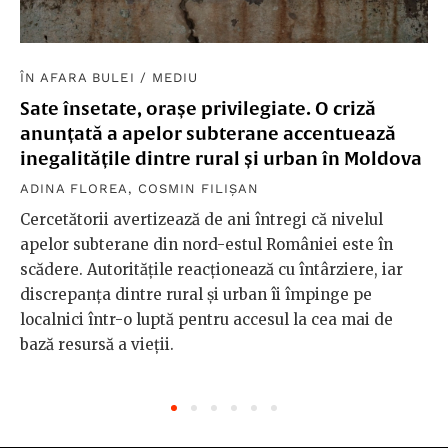
ÎN AFARA BULEI
/
MEDIU
Sate însetate, orașe privilegiate. O criză
anunțată a apelor subterane accentuează
inegalitățile dintre rural și urban în Moldova
ADINA FLOREA
,
COSMIN FILIȘAN
Cercetătorii avertizează de ani întregi că nivelul
apelor subterane din nord-estul României este în
scădere. Autoritățile reacționează cu întârziere, iar
discrepanța dintre rural și urban îi împinge pe
localnici într-o luptă pentru accesul la cea mai de
bază resursă a vieții.