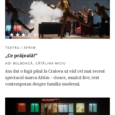
★★★★★
☆☆☆☆☆
TEATRU
/
AFRIM
„Ce prăjeală!”
ADI BULBOACĂ
,
CĂTĂLINA MICIU
Am dat o fugă până la Craiova să văd cel mai recent
spectacol marca Afrim - cioace, muzică live, text
contemporan despre familia modernă.