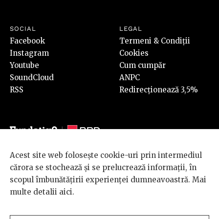
SOCIAL
LEGAL
Facebook
Termeni & Condiții
Instagram
Cookies
Youtube
Cum cumpăr
SoundCloud
ANPC
RSS
Redirecționează 3,5%
Acest site web folosește cookie-uri prin intermediul
© 2026 BRD Groupe Société Générale, toate drepturile rezervate.
cărora se stochează și se prelucrează informații, în
Scena 9 este un proiect sustinut de
BRD GROUPE SOCIÉTÉ
scopul îmbunătățirii experienței dumneavoastră. Mai
GÉNÉRALE
.
multe detalii
aici
.