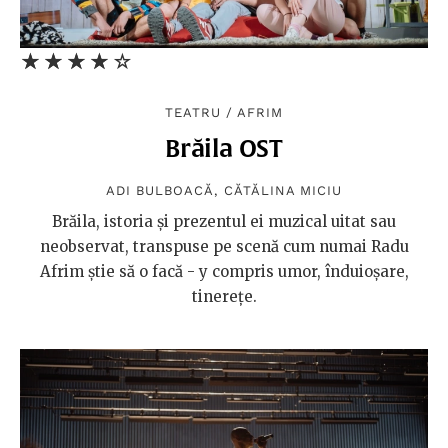
★★★★★
☆☆☆☆☆
TEATRU
/
AFRIM
Brăila OST
ADI BULBOACĂ
,
CĂTĂLINA MICIU
Brăila, istoria și prezentul ei muzical uitat sau
neobservat, transpuse pe scenă cum numai Radu
Afrim știe să o facă - y compris umor, înduioșare,
tinerețe.