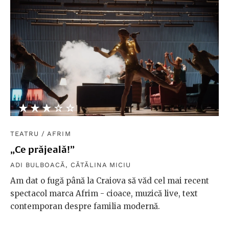
★★★★★
☆☆☆☆☆
TEATRU
/
AFRIM
„Ce prăjeală!”
ADI BULBOACĂ
,
CĂTĂLINA MICIU
Am dat o fugă până la Craiova să văd cel mai recent
spectacol marca Afrim - cioace, muzică live, text
contemporan despre familia modernă.