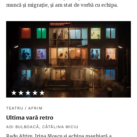
muncă și migrație, și am stat de vorbă cu echipa.
★★★★★
☆☆☆☆☆
TEATRU
/
AFRIM
Ultima vară retro
ADI BULBOACĂ
,
CĂTĂLINA MICIU
Radu Afrim, Irina Moscu și echipa maghiară a