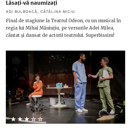
Lăsați-vă naumizați
ADI BULBOACĂ
,
CĂTĂLINA MICIU
Final de stagiune la Teatrul Odeon, cu un musical în
regia lui Mihai Măniuțiu, pe versurile Adei Milea,
cântat și dansat de actorii teatrului. Superbissim!
★★★★★
☆☆☆☆☆