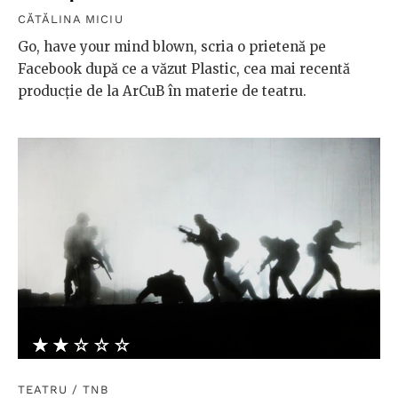
CĂTĂLINA MICIU
Go, have your mind blown, scria o prietenă pe
Facebook după ce a văzut Plastic, cea mai recentă
producție de la ArCuB în materie de teatru.
★★★★★
☆☆☆☆☆
TEATRU
/
TNB