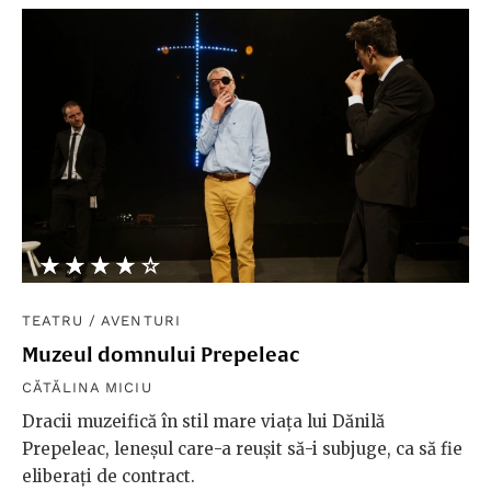
★★★★★
☆☆☆☆☆
TEATRU
/
AVENTURI
Muzeul domnului Prepeleac
CĂTĂLINA MICIU
Dracii muzeifică în stil mare viața lui Dănilă
Prepeleac, leneșul care-a reușit să-i subjuge, ca să fie
eliberați de contract.