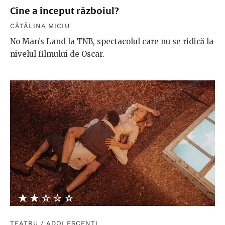
Cine a început războiul?
CĂTĂLINA MICIU
No Man’s Land la TNB, spectacolul care nu se ridică la
nivelul filmului de Oscar.
★★★★★
☆☆☆☆☆
TEATRU
/
ADOLESCENȚI