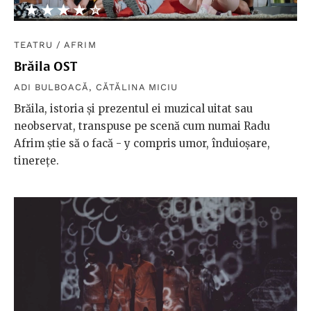
★★★★★
☆☆☆☆☆
TEATRU
/
AFRIM
Brăila OST
ADI BULBOACĂ
,
CĂTĂLINA MICIU
Brăila, istoria și prezentul ei muzical uitat sau
neobservat, transpuse pe scenă cum numai Radu
Afrim știe să o facă - y compris umor, înduioșare,
tinerețe.