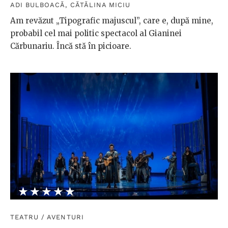
ADI BULBOACĂ
,
CĂTĂLINA MICIU
Am revăzut „Tipografic majuscul”, care e, după mine,
probabil cel mai politic spectacol al Gianinei
Cărbunariu. Încă stă în picioare.
★★★★★
☆☆☆☆☆
TEATRU
/
AVENTURI