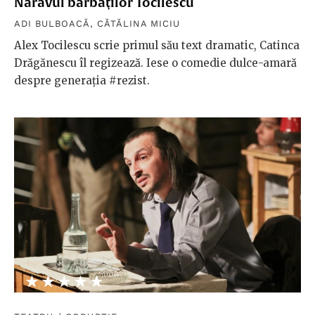
Năravul bărbaţilor Tocilescu
ADI BULBOACĂ
,
CĂTĂLINA MICIU
Alex Tocilescu scrie primul său text dramatic, Catinca
Drăgănescu îl regizează. Iese o comedie dulce-amară
despre generația #rezist.
★★★★★
☆☆☆☆☆