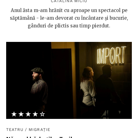
CĂTĂLINA MICIU
Anul ăsta m-am hrănit cu aproape un spectacol pe
săptămână - le-am devorat cu încântare și bucurie,
gânduri de plictis sau timp pierdut.
★★★★★
☆☆☆☆☆
TEATRU
/
MIGRAȚIE