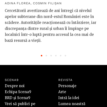
ADINA FLOREA
,
COSMIN FILIȘAN
Cercetătorii avertizează de ani întregi că nivelul
apelor subterane din nord-estul României este în
scădere. Autoritățile reacționează cu întârziere, iar
discrepanța dintre rural și urban îi împinge pe
localnici într-o luptă pentru accesul la cea mai de
bază resursă a vieții.
SCENA9
REVISTA
Despre noi
Personaje
Echipa Scena9
Arte
BRD și Scena9
Intră la idei
Vrei să publici pe
Lumea noastră