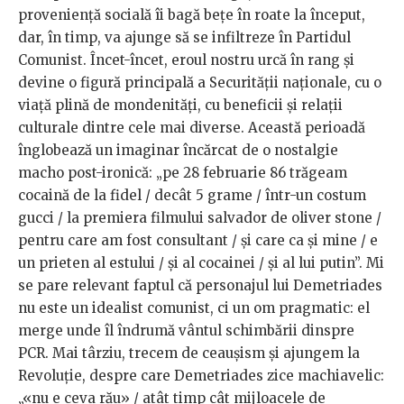
proveniență socială îi bagă bețe în roate la început,
dar, în timp, va ajunge să se infiltreze în Partidul
Comunist. Încet-încet, eroul nostru urcă în rang și
devine o figură principală a Securității naționale, cu o
viață plină de mondenități, cu beneficii și relații
culturale dintre cele mai diverse. Această perioadă
înglobează un imaginar încărcat de o nostalgie
macho post-ironică: „pe 28 februarie 86 trăgeam
cocaină de la fidel / decât 5 grame / într-un costum
gucci / la premiera filmului salvador de oliver stone /
pentru care am fost consultant / și care ca și mine / e
un prieten al estului / și al cocainei / și al lui putin”. Mi
se pare relevant faptul că personajul lui Demetriades
nu este un idealist comunist, ci un om pragmatic: el
merge unde îl îndrumă vântul schimbării dinspre
PCR. Mai târziu, trecem de ceaușism și ajungem la
Revoluție, despre care Demetriades zice machiavelic:
„«nu e ceva rău» / atât timp cât mijloacele de