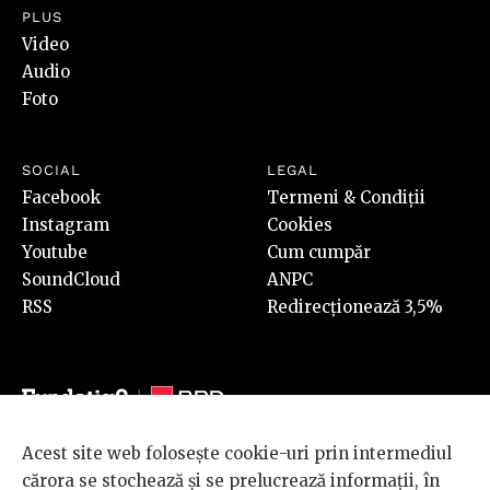
PLUS
Video
Audio
Foto
SOCIAL
LEGAL
Facebook
Termeni & Condiții
Instagram
Cookies
Youtube
Cum cumpăr
SoundCloud
ANPC
RSS
Redirecționează 3,5%
Acest site web folosește cookie-uri prin intermediul
© 2026 BRD Groupe Société Générale, toate drepturile rezervate.
cărora se stochează și se prelucrează informații, în