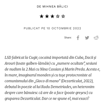
DE
MIHNEA BÂLICI
★★★★★
☆☆☆☆☆
PUBLICAT PE 10 OCTOMBRIE 2022
LSD fabricat la Cugir, cocaină importată din Cuba, Dacii și
Arouri (toate galben-lămâie) cu „numere ocultate”, sesiuni
de nudism la 2 Mai cu Nina Cassian și Marin Preda. Acesta e,
în mare, imaginarul monden și cu tușe protocroniste al
comunismului din „Gioco di mano” (Dezarticulat, 2022),
debutul în poezie al lui Radu Demetriades, un heteronim
despre care bănuiesc că are de a face (poate greșesc) cu
gruparea Dezarticulat. Dar ce ne spune el, mai exact?