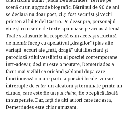
calul troian numit „Radu Demetriades” revine pe
scenă cu un upgrade biografic. Bătrânul de 90 de ani
se declară nu doar poet, ci și fost securist și vechi
prieten al lui Fidel Castro. Pe deasupra, personajul
vine și cu o serie de texte spumoase pe această temă.
Toate statusurile lui respectă cam aceeași structură
de memă: încep cu apelativul „dragilor” (plus alte
variații, ecouri ale „măi, dragă”-ului iliescian) și
parodiază stilul verslibrist al poeziei contemporane.
Într-adevăr, deși nu este o noutate, Demetriades a
făcut mai vizibil ca oricând șablonul după care
funcționează o mare parte a poeziei locale: versuri
întrerupte de
enter
-uri aleatorii și terminate printr-un
climax, care este fie un
punchline
, fie o replică lăsată
în suspensie. Dar, față de alți autori care fac asta,
Demetriades este chiar amuzant.