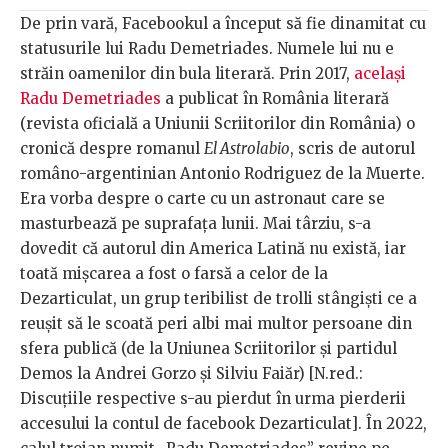
De prin vară, Facebookul a început să fie dinamitat cu
statusurile lui Radu Demetriades. Numele lui nu e
străin oamenilor din bula literară. Prin 2017,
același
Radu Demetriades
a publicat în România literară
(revista oficială a Uniunii Scriitorilor din România) o
cronică despre romanul
El Astrolabio
, scris de autorul
româno-argentinian Antonio Rodriguez de la Muerte.
Era vorba despre o carte cu un astronaut care se
masturbează pe suprafața lunii. Mai târziu, s-a
dovedit că autorul din America Latină nu există, iar
toată mișcarea a fost o farsă a celor de la
Dezarticulat, un grup teribilist de trolli stângiști ce a
reușit să le scoată peri albi mai multor persoane din
sfera publică (de la Uniunea Scriitorilor și partidul
Demos la Andrei Gorzo și Silviu Faiăr) [N.red.:
Discuțiile respective s-au pierdut în urma pierderii
accesului la contul de facebook Dezarticulat]. În 2022,