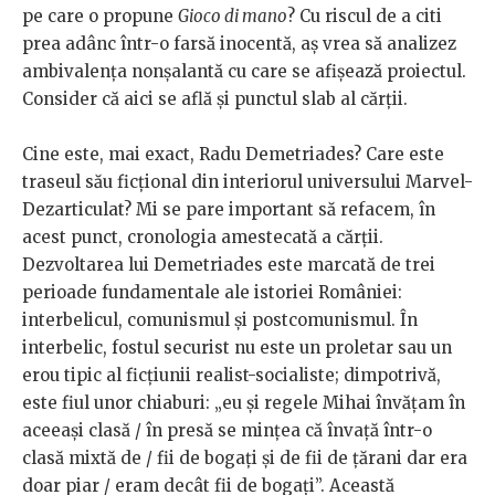
pe care o propune
Gioco di mano
? Cu riscul de a citi
prea adânc într-o farsă inocentă, aș vrea să analizez
ambivalența nonșalantă cu care se afișează proiectul.
Consider că aici se află și punctul slab al cărții.
Cine este, mai exact, Radu Demetriades? Care este
traseul său ficțional din interiorul universului Marvel-
Dezarticulat? Mi se pare important să refacem, în
acest punct, cronologia amestecată a cărții.
Dezvoltarea lui Demetriades este marcată de trei
perioade fundamentale ale istoriei României:
interbelicul, comunismul și postcomunismul. În
interbelic, fostul securist nu este un proletar sau un
erou tipic al ficțiunii realist-socialiste; dimpotrivă,
este fiul unor chiaburi: „eu și regele Mihai învățam în
aceeași clasă / în presă se mințea că învață într-o
clasă mixtă de / fii de bogați și de fii de țărani dar era
doar piar / eram decât fii de bogați”. Această