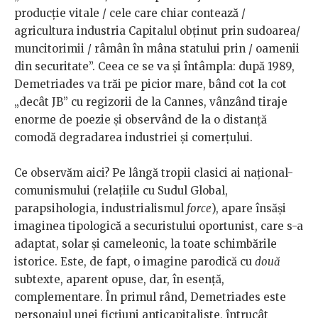
producție vitale / cele care chiar contează /
agricultura industria Capitalul obținut prin sudoarea/
muncitorimii / râmân în mâna statului prin / oamenii
din securitate”. Ceea ce se va și întâmpla: după 1989,
Demetriades va trăi pe picior mare, bând cot la cot
„decât JB” cu regizorii de la Cannes, vânzând tiraje
enorme de poezie și observând de la o distanță
comodă degradarea industriei și comerțului.
Ce observăm aici? Pe lângă tropii clasici ai național-
comunismului (relațiile cu Sudul Global,
parapsihologia, industrialismul
force
), apare însăși
imaginea tipologică a securistului oportunist, care s-a
adaptat, solar și cameleonic, la toate schimbările
istorice. Este, de fapt, o imagine parodică cu
două
subtexte, aparent opuse, dar, în esență,
complementare. În primul rând, Demetriades este
personajul unei ficțiuni anticapitaliste, întrucât