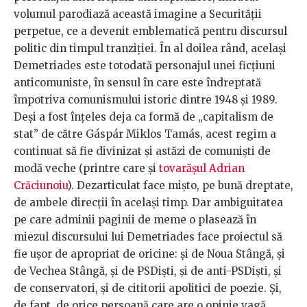
volumul parodiază această imagine a Securității
perpetue, ce a devenit emblematică pentru discursul
politic din timpul tranziției. În al doilea rând, același
Demetriades este totodată personajul unei ficțiuni
anticomuniste, în sensul în care este îndreptată
împotriva comunismului istoric dintre 1948 și 1989.
Deși a fost înțeles deja ca formă de „capitalism de
stat” de către Gáspár Miklos Tamás, acest regim a
continuat să fie divinizat și astăzi de comuniști de
modă veche (printre care și
tovarășul Adrian
Crăciunoiu
). Dezarticulat face mișto, pe bună dreptate,
de ambele direcții în același timp. Dar ambiguitatea
pe care adminii paginii de meme o plasează în
miezul discursului lui Demetriades face proiectul să
fie ușor de apropriat de oricine: și de Noua Stângă, și
de Vechea Stângă, și de PSDiști, și de anti-PSDiști, și
de conservatori, și de cititorii apolitici de poezie. Și,
de fapt, de orice persoană care are o opinie vagă