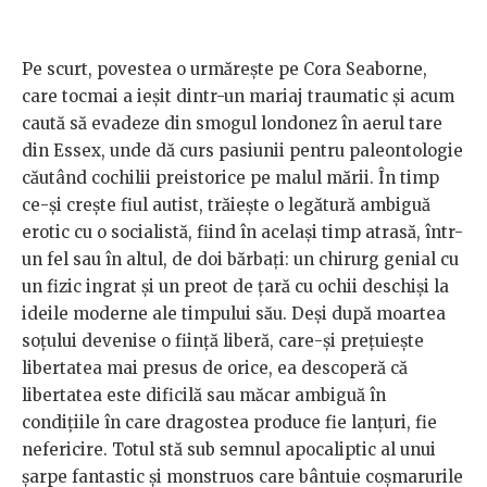
Pe scurt, povestea o urmărește pe Cora Seaborne,
care tocmai a ieșit dintr-un mariaj traumatic și acum
caută să evadeze din smogul londonez în aerul tare
din Essex, unde dă curs pasiunii pentru paleontologie
căutând cochilii preistorice pe malul mării. În timp
ce-și crește fiul autist, trăiește o legătură ambiguă
erotic cu o socialistă, fiind în același timp atrasă, într-
un fel sau în altul, de doi bărbați: un chirurg genial cu
un fizic ingrat și un preot de țară cu ochii deschiși la
ideile moderne ale timpului său. Deși după moartea
soțului devenise o ființă liberă, care-și prețuiește
libertatea mai presus de orice, ea descoperă că
libertatea este dificilă sau măcar ambiguă în
condițiile în care dragostea produce fie lanțuri, fie
nefericire. Totul stă sub semnul apocaliptic al unui
șarpe fantastic și monstruos care bântuie coșmarurile