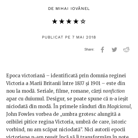
DE
MIHAI IOVĂNEL
★★★★★
☆☆☆☆☆
PUBLICAT PE 7 MAI 2018
Epoca victoriană – identificată prin domnia reginei
Victoria a Marii Britanii între 1837 și 1901 – este din
nou la modă. Seriale, filme, romane, cărți
nonfiction
apar cu duiumul. Desigur, se poate spune că n-a ieșit
niciodată din modă. În primele rânduri din
Magicianul
,
John Fowles vorbea de „umbra grotesc alungită a
oribilei pitice regina Victoria, umbră de care, istoric
vorbind, nu am scăpat niciodată”. Nici autorii epocii
victoriene n-am reușit încă să îi transformăm în note