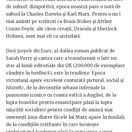
de subsol: dimpotrivă, epoca noastră pare o notă de
subsol la Charles Darwin și Karl Marx. Pentru a nu-i
mai aminti pe scriitori ca Bram Stoker și Arthur
Conan Doyle, ale căror creații, Dracula și Sherlock
Holmes, sunt mai vii ca niciodată.
Deci
Șarpele din Essex
, al doilea roman publicat de
Sarah Perry și cartea care a transformat-o într-un
star al lumii editoriale din UK (200.000 de exemplare
vândute în
hardback
), este în tendințe. Epoca
victoriană apare excelent conturată pictural, social și
filozofic, de la decorurile urbane infernale la
panorame iconice cu coasta estică a Angliei, de la
lupta femeilor pentru emancipare până la lupta
mișcării socialiste pentru condiții de muncă mai
omenești (una dintre fiicele lui Marx apare în fundal),
de la condițiile terifiante în care locuiește
proletariatul londonez până la viața grea a unor