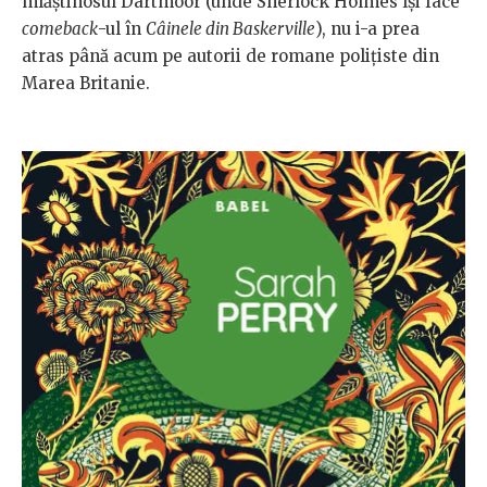
mlăștinosul Dartmoor (unde Sherlock Holmes își face
comeback
-ul în
Câinele din Baskerville
), nu i-a prea
atras până acum pe autorii de romane polițiste din
Marea Britanie.