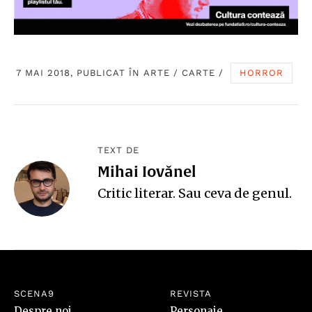
7 MAI 2018, PUBLICAT ÎN
ARTE
/
CARTE
/
HORROR
TEXT DE
Mihai Iovănel
Critic literar. Sau ceva de genul.
SCENA9
REVISTA
Despre noi
Personaje