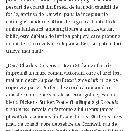
pescari de coastă din Essex, de la moda căutării de
fosile, aprinsă de Darwin, până la începuturile
chirurgiei moderne. Atmosfera gotică, bântuită de
umbra fantastică, amenințătoare a unui Leviatan
biblic, este dublată de intriga polițistă care propune
un mister și o rezolvare elegantă. Ce și-ar putea dori
cineva mai mult?
„Dacă Charles Dickens și Bram Stoker ar fi scris
împreună un mare roman victorian, oare el ar fi fost
mai bun decât
Șarpele din Essex?
”, zice
blurb
-ul de pe
coperta a patra. Perfect de acord că romanul, cu
amestecul de teme sociale și terori gotice, este un
blend Dickens-Stoker. Poate fi adăugată și
O coardă
prea întinsă
, nuvela cu fantome a lui Henry James,
plasată de asemenea în Essex. În treacăt fie zis, acest
ținut de coastă, spre deosebire de Cornwall sau de