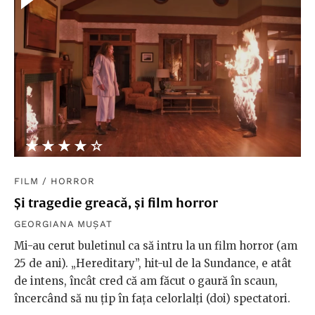
★★★★★
☆☆☆☆☆
FILM
/
HORROR
Și tragedie greacă, și film horror
GEORGIANA MUȘAT
Mi-au cerut buletinul ca să intru la un film horror (am
25 de ani). „Hereditary”, hit-ul de la Sundance, e atât
de intens, încât cred că am făcut o gaură în scaun,
încercând să nu țip în fața celorlalți (doi) spectatori.