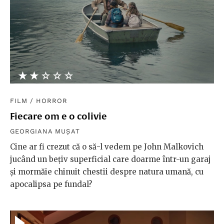
★★★★★
☆☆☆☆☆
FILM
/
HORROR
Fiecare om e o colivie
GEORGIANA MUȘAT
Cine ar fi crezut că o să-l vedem pe John Malkovich
jucând un bețiv superficial care doarme într-un garaj
și mormăie chinuit chestii despre natura umană, cu
apocalipsa pe fundal?