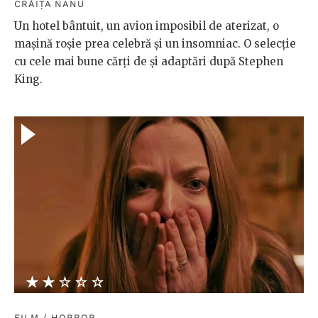
CRĂIȚA NANU
Un hotel bântuit, un avion imposibil de aterizat, o
mașină roșie prea celebră și un insomniac. O selecție
cu cele mai bune cărți de și adaptări după Stephen
King.
★★★★★
☆☆☆☆☆
FILM
/
HORROR