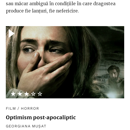
sau măcar ambiguă în condițiile în care dragostea
produce fie lanțuri, fie nefericire.
★★★★★
☆☆☆☆☆
FILM
/
HORROR
Optimism post-apocaliptic
GEORGIANA MUȘAT