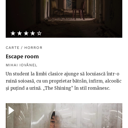
★★★★★
☆☆☆☆☆
CARTE
/
HORROR
Escape room
MIHAI IOVĂNEL
Un student la limbi clasice ajunge să locuiască într-o
ruină soioasă, cu un proprietar bătrân, infirm, alcoolic
și puțind a urină. „The Shining” în stil românesc.