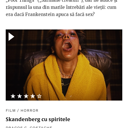
„Poor Things” („Sărmane creaturi”), dar ne aduce și
răspunsul la una din marile întrebări ale vieții: cum
era dacă Frankenstein apuca să facă sex?
★★★★★
☆☆☆☆☆
FILM
/
HORROR
Skandenberg cu spiritele
DRAGOȘ C. COSTACHE