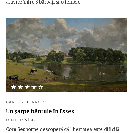
atavice între 3 bărbați și o femeie.
★★★★★
☆☆☆☆☆
CARTE
/
HORROR
Un șarpe bântuie în Essex
MIHAI IOVĂNEL
Cora Seaborne descoperă că libertatea este dificilă