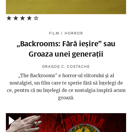
★★★★★
☆☆☆☆☆
FILM
/
HORROR
„Backrooms: Fără ieșire” sau
Groaza unei generații
DRAGOȘ C. COSTACHE
„The Backrooms” e horror-ul viitorului și al
nostalgiei, un film care te sperie fără să înțelegi de
ce, pentru că nu înțelegi de ce nostalgia inspiră acum
groază.