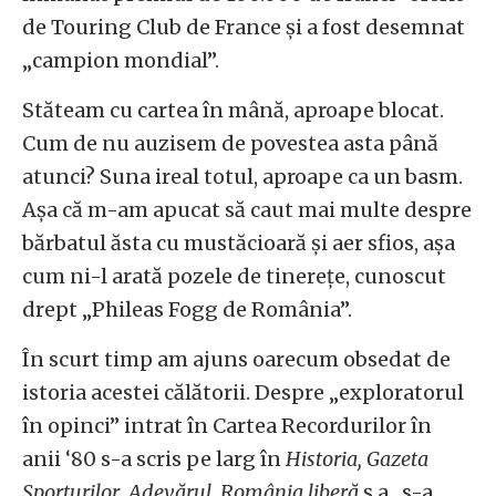
de Touring Club de France și a fost desemnat
„campion mondial”.
Stăteam cu cartea în mână, aproape blocat.
Cum de nu auzisem de povestea asta până
atunci? Suna ireal totul, aproape ca un basm.
Așa că m-am apucat să caut mai multe despre
bărbatul ăsta cu mustăcioară și aer sfios, așa
cum ni-l arată pozele de tinerețe, cunoscut
drept „Phileas Fogg de România”.
În scurt timp am ajuns oarecum obsedat de
istoria acestei călătorii. Despre „exploratorul
în opinci” intrat în Cartea Recordurilor în
anii ‘80 s-a scris pe larg în
Historia,
Gazeta
Sporturilor
,
Adevărul
,
România liberă
ș.a., s-a