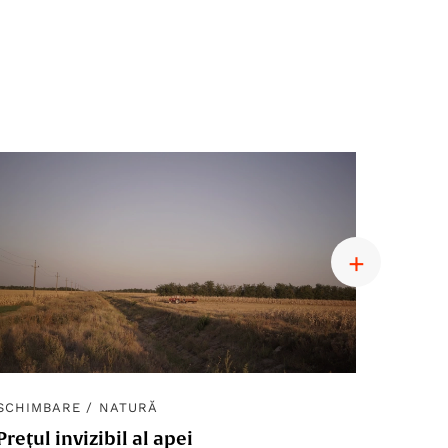
SCHIMBARE
/
NATURĂ
SCHIM
Prețul invizibil al apei
Diplom