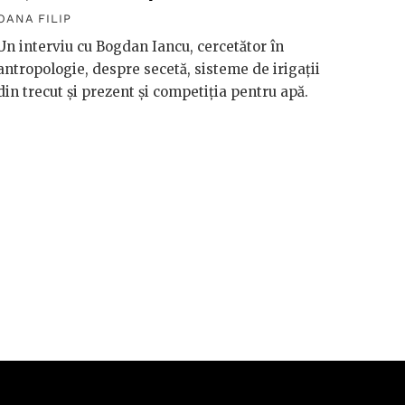
macro
OANA FILIP
OANA F
Un interviu cu Bogdan Iancu, cercetător în
antropologie, despre secetă, sisteme de irigații
Håkan 
din trecut și prezent și competiția pentru apă.
vorbeșt
vreme 
valori
riscuri