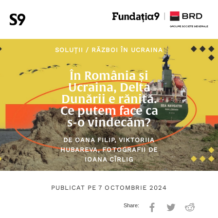
SOLUȚII
/
RĂZBOI ÎN UCRAINA
În România și
Ucraina, Delta
Dunării e rănită.
Ce putem face ca
s-o vindecăm?
DE
OANA FILIP
,
VIKTORIIA
HUBAREVA
, FOTOGRAFII DE
IOANA CÎRLIG
PUBLICAT PE 7 OCTOMBRIE 2024