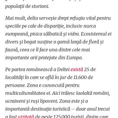
populații de sturioni.
Mai mult, delta servește drept refugiu vital pentru
speciile pe cale de dispariție, inclusiv nurca
europeană, pisica sălbatică și vidra. Ecosistemul ei
divers și bogat susține o gamă largă de floră și
faună, ceea ce îl face una dintre cele mai
importante arii protejate din Europa.
Pe partea românească a Deltei
există
25 de
localități în care se află în jur de 11.600 de
persoane. Zona e cunoscută pentru
multiculturalitatea ei. Aici trăiesc laolaltă români,
ucraineni și ruși lipoveni. Zona este și o
importantă destinație turistică – doar anul trecut
a fost
vizitată
de peste 125.000 turiști, dintre care