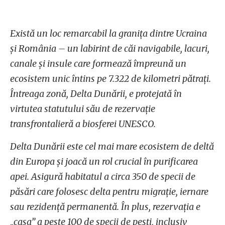
Există un loc remarcabil la granița dintre Ucraina
și România – un labirint de căi navigabile, lacuri,
canale și insule care formează împreună un
ecosistem unic întins pe 7.322 de kilometri pătrați.
Întreaga zonă, Delta Dunării, e protejată în
virtutea statutului său de rezervație
transfrontalieră a biosferei UNESCO.
Delta Dunării este cel mai mare ecosistem de deltă
din Europa și joacă un rol crucial în purificarea
apei. Asigură habitatul a circa 350 de specii de
păsări care folosesc delta pentru migrație, iernare
sau rezidență permanentă. În plus, rezervația e
„casa” a peste 100 de specii de pești, inclusiv