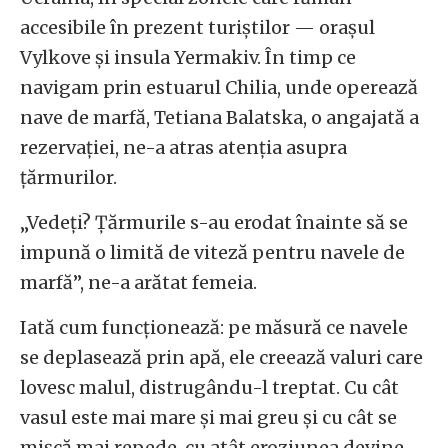
accesibile în prezent turiștilor — orașul
Vylkove și insula Yermakiv. În timp ce
navigam prin estuarul Chilia, unde operează
nave de marfă, Tetiana Balatska, o angajată a
rezervației, ne-a atras atenția asupra
țărmurilor.
„Vedeți? Țărmurile s-au erodat înainte să se
impună o limită de viteză pentru navele de
marfă”, ne-a arătat femeia.
Iată cum funcționează: pe măsură ce navele
se deplasează prin apă, ele creează valuri care
lovesc malul, distrugându-l treptat. Cu cât
vasul este mai mare și mai greu și cu cât se
mișcă mai repede, cu atât eroziunea devine