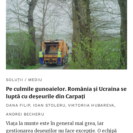
SOLUȚII
/
MEDIU
Pe culmile gunoaielor. România și Ucraina se
luptă cu deșeurile din Carpați
OANA FILIP
,
IOAN STOLERU
,
VIKTORIIA HUBAREVA
,
ANDREI BECHERU
Viața la munte este în general mai grea, iar
gestionarea deșeurilor nu face excepție. O echipă