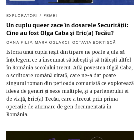
EXPLORATORI
/
FEMEI
Un cuplu queer zace în dosarele Securității:
Cine au fost Olga Caba și Eric(a) Tecău?
OANA FILIP
,
MARA OGLAKCI
,
OCTAVIA BORTIȘCĂ
Istoria unui cuplu ieșit din tipare ne poate ajuta să
înțelegem ce a însemnat să iubești și să trăiești altfel
în România secolului trecut. Află povestea Olgăi Caba,
o scriitoare română uitată, care ne-a dat poate
singurul roman din perioada comunistă ce explorează
ideea de genuri și sexe multiple, și a partenerului ei
de viață, Eric(a) Tecău, care a trecut prin prima
operație de afirmare de gen documentată în
România.