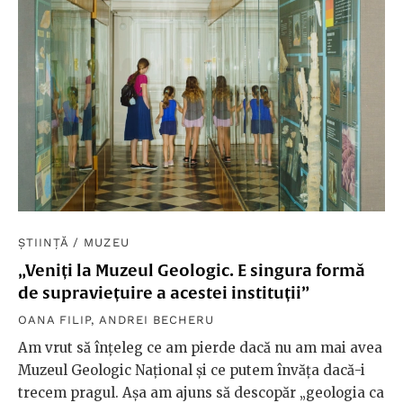
ȘTIINȚĂ
/
MUZEU
„Veniți la Muzeul Geologic. E singura formă
de supraviețuire a acestei instituții”
OANA FILIP
,
ANDREI BECHERU
Am vrut să înțeleg ce am pierde dacă nu am mai avea
Muzeul Geologic Național și ce putem învăța dacă-i
trecem pragul. Așa am ajuns să descopăr „geologia ca