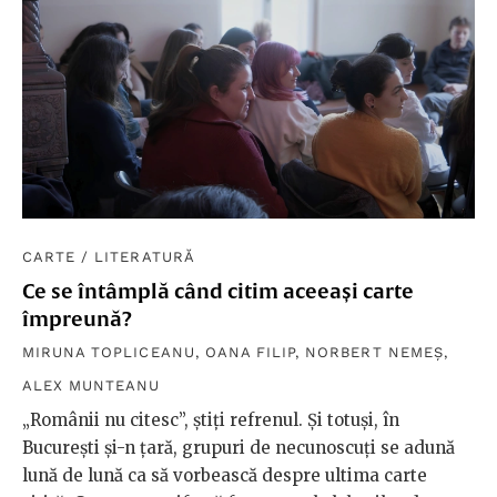
CARTE
/
LITERATURĂ
Ce se întâmplă când citim aceeași carte
împreună?
MIRUNA TOPLICEANU
,
OANA FILIP
,
NORBERT NEMEȘ
,
ALEX MUNTEANU
„Românii nu citesc”, știți refrenul. Și totuși, în
București și-n țară, grupuri de necunoscuți se adună
lună de lună ca să vorbească despre ultima carte