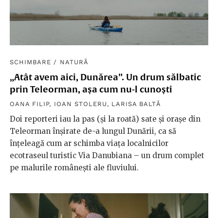
SCHIMBARE
/
NATURĂ
„Atât avem aici, Dunărea”. Un drum sălbatic
prin Teleorman, așa cum nu-l cunoști
OANA FILIP
,
IOAN STOLERU
,
LARISA BALTĂ
Doi reporteri iau la pas (și la roată) sate și orașe din
Teleorman înșirate de-a lungul Dunării, ca să
înțeleagă cum ar schimba viața localnicilor
ecotraseul turistic Via Danubiana – un drum complet
pe malurile românești ale fluviului.