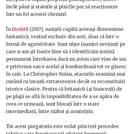
încât până și statuile și pisicile par să reacționeze
într-un fel acestei chemări.
În
Dunkirk
(2017), naziștii capătă aceeași dimensiune
fantastică, venind exclusiv din nori, doar că într-o
formă de agresivitate. Sunt niște inamici nevăzuți pe
care n-am ști foarte bine să-i identificăm (există
permanent întrebarea dacă un avion care vine de sus
e prietenos sau e acela) și bombardează tot ce găsesc
în cale. La Christopher Nolan, atacurile seamănă mai
curând cu invazii extraterestre decât cu reconstituiri
istorice clasice. Pentru că britanicii (și francezii) de
pe plajă se află în imposibilitatea de a se apăra de
ceea ce urmează, sunt blocați într-o stare
intermediară, între război și armistițiu.
Tot acest purgatoriu este redat prin trei procedee
tehnice care funcționează eficient împreună: