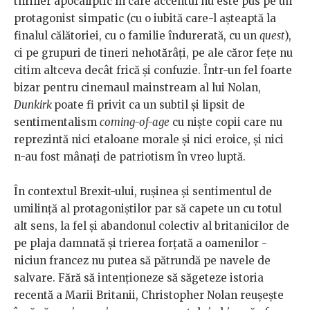
thriller apocaliptic în care accentul nu este pus pe un
protagonist simpatic (cu o iubită care-l așteaptă la
finalul călătoriei, cu o familie îndurerată, cu un
quest
),
ci pe grupuri de tineri nehotărâți, pe ale căror fețe nu
citim altceva decât frică și confuzie. Într-un fel foarte
bizar pentru cinemaul mainstream al lui Nolan,
Dunkirk
poate fi privit ca un subtil și lipsit de
sentimentalism
coming-of-age
cu niște copii care nu
reprezintă nici etaloane morale și nici eroice, și nici
n-au fost mânați de patriotism în vreo luptă.
În contextul Brexit-ului, rușinea și sentimentul de
umilință al protagoniștilor par să capete un cu totul
alt sens, la fel și abandonul colectiv al britanicilor de
pe plaja damnată și trierea forțată a oamenilor -
niciun francez nu putea să pătrundă pe navele de
salvare. Fără să intenționeze să săgeteze istoria
recentă a Marii Britanii, Christopher Nolan reușește