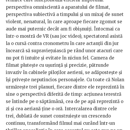
perspectiva omniscientă a aparatului de filmat,
perspectiva subiectivă a timpului și un mixaj de sunet
violent, nenatural, în care aproape fiecare zgomot se
aude mai puternic decât am fi obișnuiți. Întocmai ca
într-o mostră de VR (sau joc video), spectatorul asistă
la o cursă contra cronometru în care actanții din jur
încearcă să supraviețuiască pe rând unor atacuri care
nu pot fi intuite și evitate în niciun fel. Camera de
filmat plutește cu ușurință și precizie, pătrunde
invaziv în cabinele piloților aerieni, se adăpostește și
își privește neputincios personajele. Cu toate că Nolan
urmărește trei planuri, fiecare dintre ele reprezintă în
sine o perspectivă diferită de timp: acțiunea terestră
se întinde pe o săptămână, cea de pe apă reprezintă o
zi și cea aeriană ține o oră. Intercalarea dintre cele
trei, dublată de sunet construiește un crescendo
continuu, transformând filmul mai curând într-un