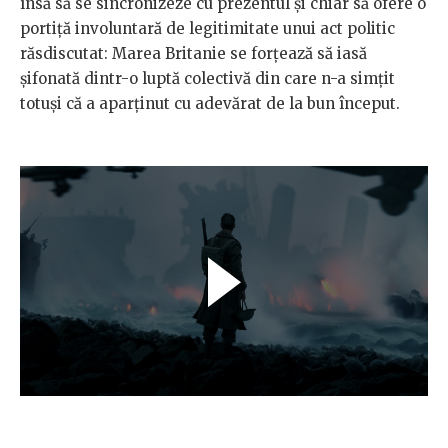
însă să se sincronizeze cu prezentul și chiar să ofere o
portiță involuntară de legitimitate unui act politic
răsdiscutat: Marea Britanie se forțează să iasă
șifonată dintr-o luptă colectivă din care n-a simțit
totuși că a aparținut cu adevărat de la bun început.