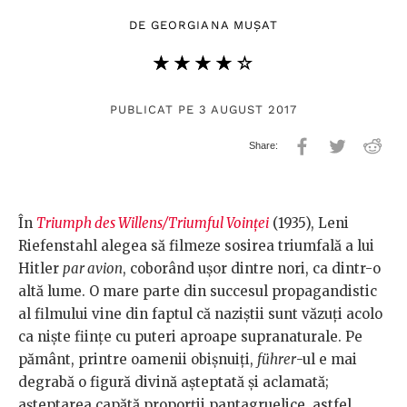
DE
GEORGIANA MUȘAT
★★★★★
☆☆☆☆☆
PUBLICAT PE 3 AUGUST 2017
În
Triumph des Willens/Triumful Voinței
(1935), Leni
Riefenstahl alegea să filmeze sosirea triumfală a lui
Hitler
par avion
, coborând ușor dintre nori, ca dintr-o
altă lume. O mare parte din succesul propagandistic
al filmului vine din faptul că naziștii sunt văzuți acolo
ca niște ființe cu puteri aproape supranaturale. Pe
pământ, printre oamenii obișnuiți,
führer
-ul e mai
degrabă o figură divină așteptată și aclamată;
așteptarea capătă proporții pantagruelice, astfel