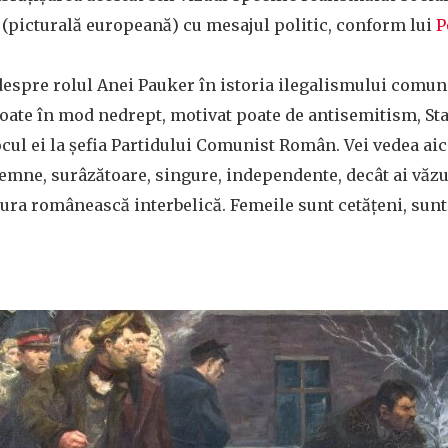
a (picturală europeană) cu mesajul politic, conform lui
P
despre rolul Anei Pauker în istoria ilegalismului comun
oate în mod nedrept, motivat poate de antisemitism, Stal
cul ei la șefia Partidului Comunist Român. Vei vedea ai
demne, surâzătoare, singure, independente, decât ai văz
ura românească interbelică. Femeile sunt cetățeni, sunt v