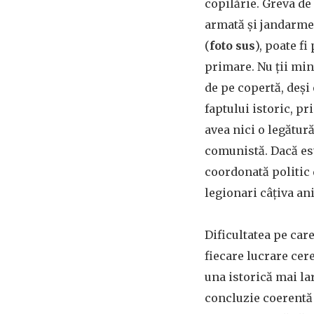
copilărie. Greva de 
armată și jandarmer
(
foto sus
), poate f
primare. Nu ții mint
de pe copertă, deși 
faptului istoric, pr
avea nici o legătură
comunistă. Dacă est
coordonată politic 
legionari câțiva an
Dificultatea pe care
fiecare lucrare cere
una istorică mai lar
concluzie coerentă c