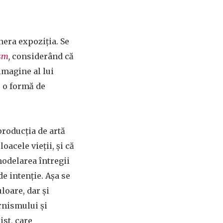
nera expoziția. Se
ism
,
considerând că
imagine al lui
e o formă de
producția de artă
oacele vieții, și că
 modelarea întregii
de intenție. Așa se
loare, dar și
rnismului și
ist, care