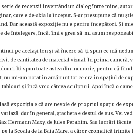
serie de recenzii inventând un dialog între mine, autoru
ginar, care e de-abia la început. S-ar presupune că nu ști
vind. Dar această expoziție nu e pentru începători. Și mi
 de înțelegere, încât îmi e greu să-mi asum responsabil
ontinui pe același ton și să încerc să-ți spun ce mă nedu
ivit de cantitatea de material vizual. În prima cameră, vr
blouri. Îți spun toate astea din memorie, pentru că fiind 
ut, nu mi-am notat în amănunt tot ce era în spațiul de ex
 tablouri și încă vreo câteva sculpturi. Apoi încă o came
lasă expoziția e că are nevoie de propriul spațiu de e
 variază, dar în general, ștacheta e destul de sus. Vei ved
ax Hermann Maxy, de Jules Perahim. Sau lucrări făcute d
t pe la Școala de la Baia Mare, a căror cromatică trimite