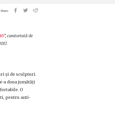
965
”, curatoriată de
2017.
ri și de sculpturi.
de-a doua jumătăți
fortabile. O
ti, pentru anti-