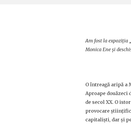
Am fost la expoziția 
Monica Ene și deschis
O întreagă aripă a M
Aproape douăzeci de
de secol XX. O istor
provocare științific
capitaliști, dar și 