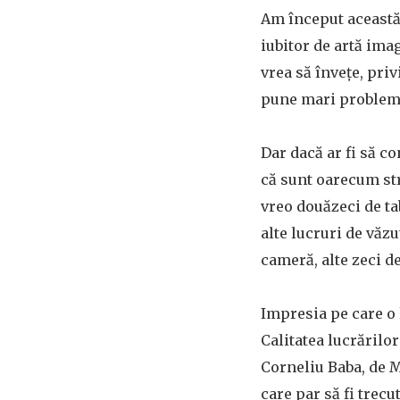
Am început această 
iubitor de artă ima
vrea să învețe, pri
pune mari probleme
Dar dacă ar fi să c
că sunt oarecum str
vreo douăzeci de ta
alte lucruri de văz
cameră, alte zeci de
Impresia pe care o 
Calitatea lucrărilor
Corneliu Baba, de M
care par să fi trecu