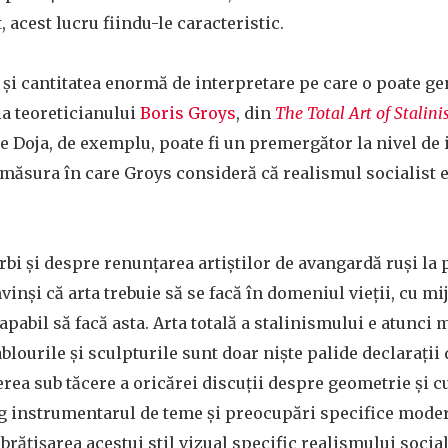
, acest lucru fiindu-le caracteristic.
 și cantitatea enormă de interpretare pe care o poate ge
ia teoreticianului
Boris Groys
, din
The Total Art of Stalin
e Doja, de exemplu, poate fi un premergător la nivel de 
măsura în care Groys consideră că realismul socialist 
orbi și despre renunțarea artiștilor de avangardă ruși la 
nvinși că arta trebuie să se facă în domeniul vieții, cu mijl
apabil să facă asta. Arta totală a stalinismului e atunci
tablourile și sculpturile sunt doar niște palide declarații 
erea sub tăcere a oricărei discuții despre geometrie și cu
eg instrumentarul de teme și preocupări specifice mode
rățișarea acestui stil vizual specific realismului social