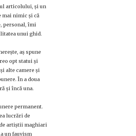
l articolului, și un
e mai nimic și că
e, personal, îmi
itatea unui ghid.
merește, aș spune
eo opt statui și
și alte camere și
punere. În a doua
ră și încă una.
xpunere permanent.
ea lucrări de
e artiștii maghiari
 la un fauvism