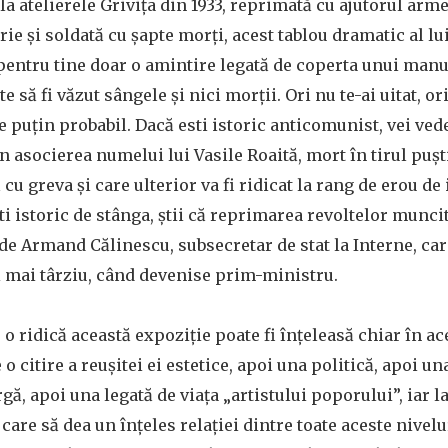
la atelierele Grivița din 1933, reprimată cu ajutorul arme
ie și soldată cu șapte morți, acest tablou dramatic al l
i pentru tine doar o amintire legată de coperta unui manu
e să fi văzut sângele și nici morții. Ori nu te-ai uitat, o
e puțin probabil. Dacă esti istoric anticomunist, vei vede
in asocierea numelui lui Vasile Roaită, mort în tirul pușt
 cu greva și care ulterior va fi ridicat la rang de erou de
i istoric de stânga, știi că reprimarea revoltelor muncit
de Armand Călinescu, subsecretar de stat la Interne, care
i mai târziu, când devenise prim-ministru.
 o ridică această expoziție poate fi înțeleasă chiar în a
 o citire a reușitei ei estetice, apoi una politică, apoi u
gă, apoi una legată de viața „artistului poporului”, iar la
are să dea un înțeles relației dintre toate aceste nivelu