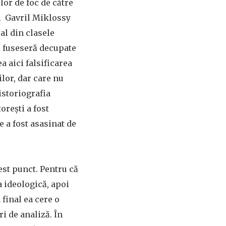
lor de foc de către
ui Gavril Miklossy
al din clasele
ri fuseseră decupate
a aici falsificarea
ilor, dar care nu
 istoriografia
orești a fost
 a fost asasinat de
cest punct. Pentru că
na ideologică, apoi
 final ea cere o
ri de analiză. În