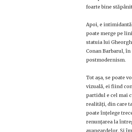
foarte bine stăpânit
Apoi, e intimidantă
poate merge pe lin
statuia lui Gheorgh
Conan Barbarul, în 
postmodernism.
Tot așa, se poate v
vizuală, ei fiind co
partidul e cel mai c
realități, din care 
poate înțelege trec
renunțarea la într
avangardelor. Și îmb