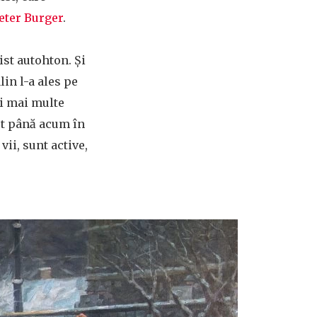
eter Burger
.
ist autohton. Și
in l-a ales pe
ci mai multe
ut până acum în
ii, sunt active,