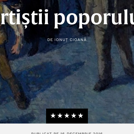
rtiștii poporul
DE
IONUȚ CIOANĂ
★★★★★
☆☆☆☆☆
PUBLICAT PE 16 DECEMBRIE 2016