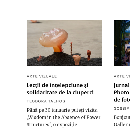
ARTE VIZUALE
ARTE V
Lecții de înțelepciune și
Jurnal
solidaritate de la ciuperci
Photo 
de fot
TEODORA TALHOȘ
GOSSIP
Până pe 30 ianuarie puteți vizita
„Wisdom in the Absence of Power
Bonjour
Structures”, o expoziție
Galleri