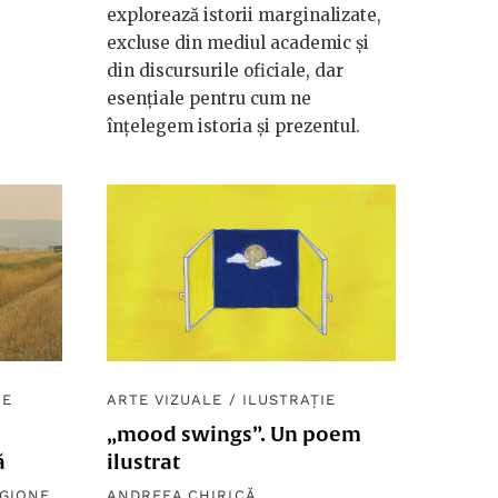
explorează istorii marginalizate,
excluse din mediul academic și
din discursurile oficiale, dar
esențiale pentru cum ne
înțelegem istoria și prezentul.
IE
ARTE VIZUALE
/
ILUSTRAȚIE
„mood swings”. Un poem
ă
ilustrat
NGIONE
ANDREEA CHIRICĂ