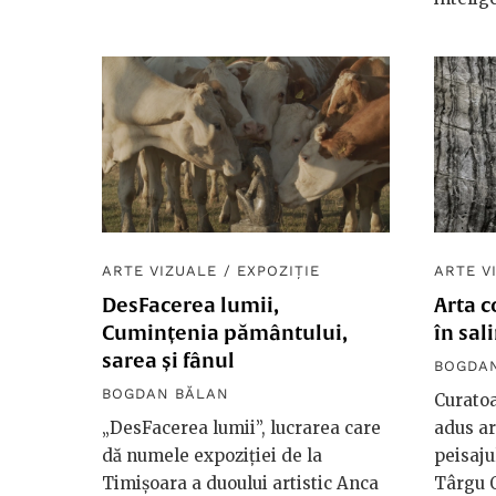
ARTE VIZUALE
/
EXPOZIȚIE
ARTE V
DesFacerea lumii,
Arta 
Cumințenia pământului,
în sal
sarea și fânul
BOGDA
BOGDAN BĂLAN
Curatoa
„DesFacerea lumii”, lucrarea care
adus a
dă numele expoziției de la
peisaju
Timișoara a duoului artistic Anca
Târgu 