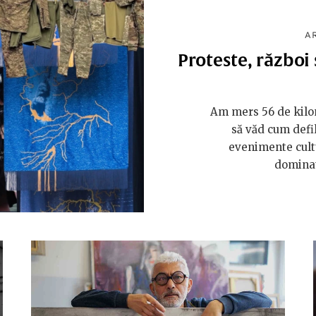
A
Proteste, război 
Am mers 56 de kilome
să văd cum defi
evenimente cultu
dominat 