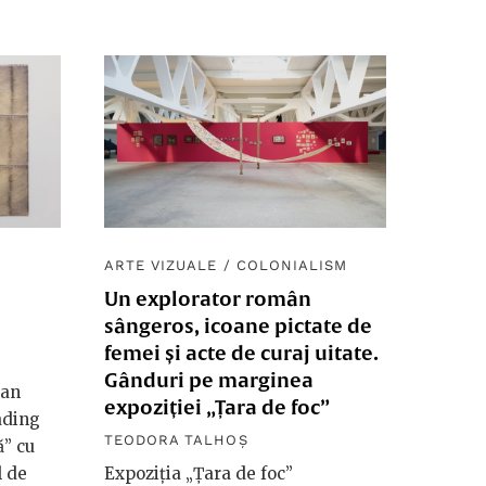
ARTE VIZUALE
/
COLONIALISM
Un explorator român
sângeros, icoane pictate de
femei și acte de curaj uitate.
Gânduri pe marginea
van
expoziției „Țara de foc”
ading
TEODORA TALHOȘ
ă” cu
l de
Expoziția „Țara de foc”