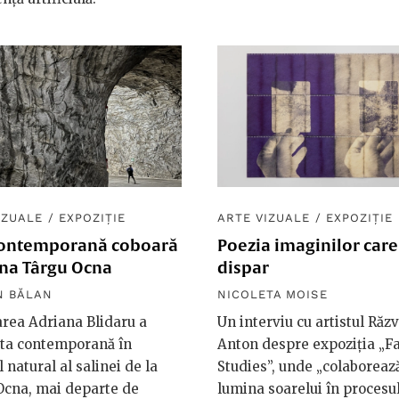
IZUALE
/
EXPOZIȚIE
ARTE VIZUALE
/
EXPOZIȚIE
contemporană coboară
Poezia imaginilor care
ina Târgu Ocna
dispar
N BĂLAN
NICOLETA MOISE
rea Adriana Blidaru a
Un interviu cu artistul Răz
rta contemporană în
Anton despre expoziția „F
l natural al salinei de la
Studies”, unde „colaboreaz
Ocna, mai departe de
lumina soarelui în procesu