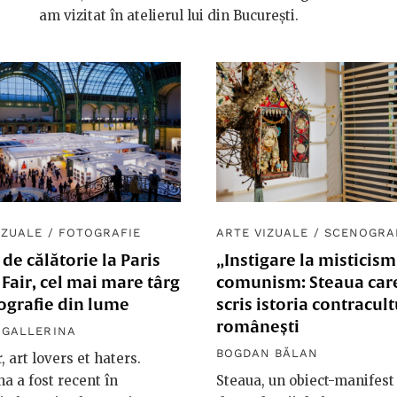
am vizitat în atelierul lui din București.
IZUALE
/
FOTOGRAFIE
ARTE VIZUALE
/
SCENOGRA
 de călătorie la Paris
„Instigare la misticism
Fair, cel mai mare târg
comunism: Steaua car
ografie din lume
scris istoria contracult
românești
 GALLERINA
BOGDAN BĂLAN
, art lovers et haters.
na a fost recent în
Steaua, un obiect-manifest