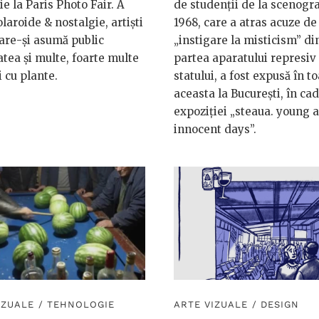
ie la Paris Photo Fair. A
de studenții de la scenogra
olaroide & nostalgie, artiști
1968, care a atras acuze de
care-și asumă public
„instigare la misticism” di
atea și multe, foarte multe
partea aparatului represiv 
 cu plante.
statului, a fost expusă în 
aceasta la București, în cad
expoziției „steaua. young 
innocent days”.
IZUALE
/
TEHNOLOGIE
ARTE VIZUALE
/
DESIGN