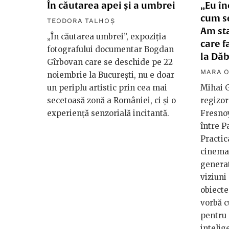
În căutarea apei și a umbrei
„Eu în
cum se
TEODORA TALHOȘ
Am sta
„În căutarea umbrei”, expoziția
care f
fotografului documentar Bogdan
la Dă
Gîrbovan care se deschide pe 22
MARA O
noiembrie la București, nu e doar
un periplu artistic prin cea mai
Mihai G
secetoasă zonă a României, ci și o
regizor
experiență senzorială incitantă.
Fresnoy
între P
Practic
cinema
genera
viziuni 
obiecte
vorbă c
pentru 
intelige