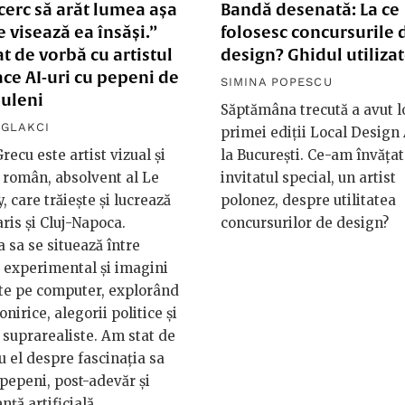
cerc să arăt lumea așa
Bandă desenată: La ce
 visează ea însăși.”
folosesc concursurile 
t de vorbă cu artistul
design? Ghidul utiliza
ace AI-uri cu pepeni de
SIMINA POPESCU
buleni
Săptămâna trecută a avut l
GLAKCI
primei ediții Local Desig
recu este artist vizual și
la București. Ce-am învățat
 român, absolvent al Le
invitatul special, un artist
, care trăiește și lucrează
polonez, despre utilitatea
aris și Cluj-Napoca.
concursurilor de design?
a sa se situează între
 experimental și imagini
te pe computer, explorând
onirice, alegorii politice și
 suprarealiste. Am stat de
u el despre fascinația sa
pepeni, post-adevăr și
nță artificială.