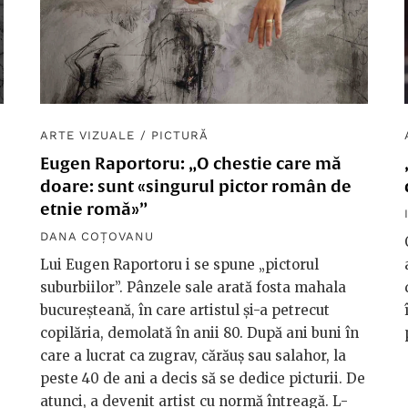
ARTE VIZUALE
/
PICTURĂ
Eugen Raportoru: „O chestie care mă
doare: sunt «singurul pictor român de
etnie romă»”
DANA COȚOVANU
Lui Eugen Raportoru i se spune „pictorul
suburbiilor”. Pânzele sale arată fosta mahala
bucureșteană, în care artistul și-a petrecut
copilăria, demolată în anii 80. După ani buni în
care a lucrat ca zugrav, cărăuș sau salahor, la
peste 40 de ani a decis să se dedice picturii. De
atunci, a devenit artist cu normă întreagă. L-