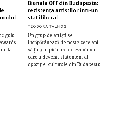
Bienala OFF din Budapesta:
de
rezistența artiștilor într-un
torului
stat iliberal
TEODORA TALHOȘ
oc gala
Un grup de artiști se
n Awards
încăpățânează de peste zece ani
 de la
să țină în picioare un eveniment
care a devenit statement al
opoziției culturale din Budapesta.