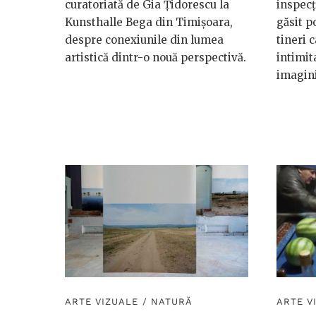
curatoriată de Gia Țidorescu la
inspecț
Kunsthalle Bega din Timișoara,
găsit p
despre conexiunile din lumea
tineri 
artistică dintr-o nouă perspectivă.
intimit
imagini
ARTE VIZUALE
/
NATURĂ
ARTE V