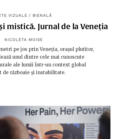
RTE VIZUALE
/
BIENALĂ
și mistică. Jurnal de la Veneția
NICOLETA MOISE
tri pe jos prin Veneția, orașul plutitor,
lează unul dintre cele mai cunoscute
rale ale lumii într-un context global
de războaie și instabilitate.