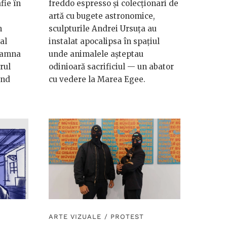
fie în
freddo espresso și colecționari de
artă cu bugete astronomice,
n
sculpturile Andrei Ursuța au
al
instalat apocalipsa în spațiul
toamna
unde animalele așteptau
rul
odinioară sacrificiul — un abator
and
cu vedere la Marea Egee.
ARTE VIZUALE
/
PROTEST