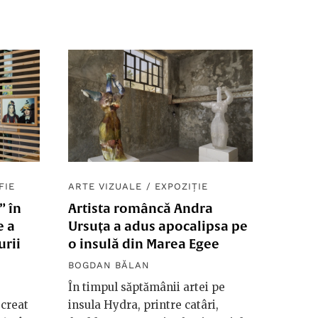
FIE
ARTE VIZUALE
/
EXPOZIȚIE
” în
Artista româncă Andra
e a
Ursuța a adus apocalipsa pe
urii
o insulă din Marea Egee
BOGDAN BĂLAN
În timpul săptămânii artei pe
 creat
insula Hydra, printre catâri,