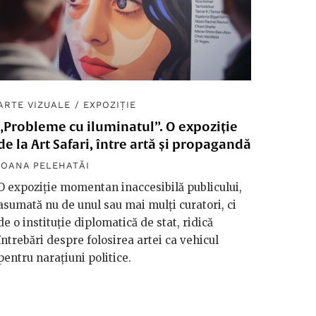
ARTE VIZUALE
/
EXPOZIȚIE
„Probleme cu iluminatul”. O expoziție
de la Art Safari, între artă și propagandă
IOANA PELEHATĂI
O expoziție momentan inaccesibilă publicului,
asumată nu de unul sau mai mulți curatori, ci
de o instituție diplomatică de stat, ridică
întrebări despre folosirea artei ca vehicul
pentru narațiuni politice.