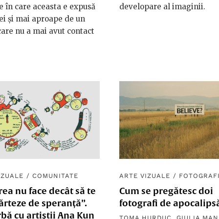
e în care aceasta e expusă
developare al imaginii.
ei și mai aproape de un
care nu a mai avut contact
IZUALE
/
COMUNITATE
ARTE VIZUALE
/
FOTOGRAF
rea nu face decât să te
Cum se pregătesc doi
ărteze de speranță”.
fotografi de apocalips
bă cu artiștii Ana Kun
TOMA HURDUC
,
GIULIA MA