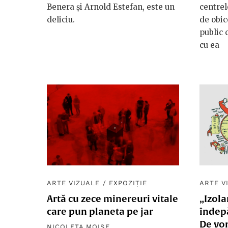
Benera și Arnold Estefan, este un
centrel
deliciu.
de obic
public 
cu ea
ARTE VIZUALE
/
EXPOZIȚIE
ARTE V
Artă cu zece minereuri vitale
„Izola
care pun planeta pe jar
îndep
De vor
NICOLETA MOISE