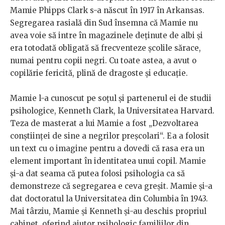
Mamie Phipps Clark s-a născut în 1917 în Arkansas.
Segregarea rasială din Sud însemna că Mamie nu
avea voie să intre în magazinele deținute de albi și
era totodată obligată să frecventeze școlile sărace,
numai pentru copii negri. Cu toate astea, a avut o
copilărie fericită, plină de dragoste și educație.
Mamie l-a cunoscut pe soțul și partenerul ei de studii
psihologice, Kenneth Clark, la Universitatea Harvard.
Teza de masterat a lui Mamie a fost „Dezvoltarea
conștiinței de sine a negrilor preșcolari“. Ea a folosit
un text cu o imagine pentru a dovedi că rasa era un
element important în identitatea unui copil. Mamie
și-a dat seama că putea folosi psihologia ca să
demonstreze că segregarea e ceva greșit. Mamie și-a
dat doctoratul la Universitatea din Columbia în 1943.
Mai târziu, Mamie și Kenneth și-au deschis propriul
cabinet, oferind ajutor psihologic familiilor din