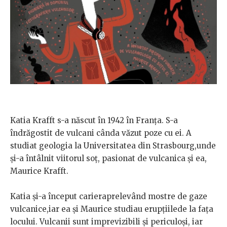
Katia Krafft s-a născut în 1942 în Franța. S-a
îndrăgostit de vulcani cânda văzut poze cu ei. A
studiat geologia la Universitatea din Strasbourg,unde
și-a întâlnit viitorul soț, pasionat de vulcanica și ea,
Maurice Krafft.
Katia și-a început carieraprelevând mostre de gaze
vulcanice,iar ea și Maurice studiau erupțiilede la fața
locului. Vulcanii sunt imprevizibili și periculoși, iar