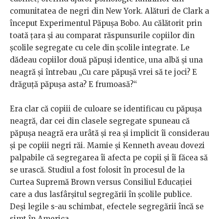
comunitatea de negri din New York. Alături de Clark a
început Experimentul Păpușa Bobo. Au călătorit prin
toată țara și au comparat răspunsurile copiilor din
școlile segregate cu cele din școlile integrate. Le
dădeau copiilor două păpuși identice, una albă și una
neagră și întrebau „Cu care păpușă vrei să te joci? E
drăguță păpușa asta? E frumoasă?“
Era clar că copiii de culoare se identificau cu păpușa
neagră, dar cei din clasele segregate spuneau că
păpușa neagră era urâtă și rea și implicit îi considerau
și pe copiii negri răi. Mamie și Kenneth aveau dovezi
palpabile că segregarea îi afecta pe copii și îi făcea să
se urască. Studiul a fost folosit în procesul de la
Curtea Supremă Brown versus Consiliul Educației
care a dus lasfârșitul segregării în școlile publice.
Deși legile s-au schimbat, efectele segregării încă se
simt în America.