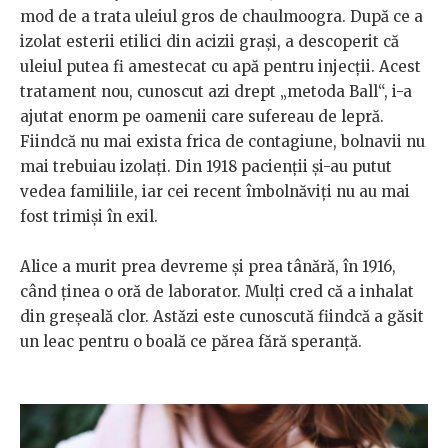
mod de a trata uleiul gros de chaulmoogra. După ce a
izolat esterii etilici din acizii grași, a descoperit că
uleiul putea fi amestecat cu apă pentru injecții. Acest
tratament nou, cunoscut azi drept „metoda Ball“, i-a
ajutat enorm pe oamenii care sufereau de lepră.
Fiindcă nu mai exista frica de contagiune, bolnavii nu
mai trebuiau izolați. Din 1918 pacienții și-au putut
vedea familiile, iar cei recent îmbolnăviți nu au mai
fost trimiși în exil.
Alice a murit prea devreme și prea tânără, în 1916,
când ținea o oră de laborator. Mulți cred că a inhalat
din greșeală clor. Astăzi este cunoscută fiindcă a găsit
un leac pentru o boală ce părea fără speranță.