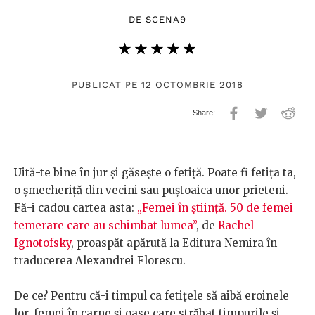
DE
SCENA9
★★★★★
☆☆☆☆☆
PUBLICAT PE 12 OCTOMBRIE 2018
Uită-te bine în jur și găsește o fetiță. Poate fi fetița ta,
o șmecheriță din vecini sau puștoaica unor prieteni.
Fă-i cadou cartea asta:
„Femei în știință. 50 de femei
temerare care au schimbat lumea”
, de
Rachel
Ignotofsky
, proaspăt apărută la Editura Nemira în
traducerea Alexandrei Florescu.
De ce? Pentru că-i timpul ca fetițele să aibă eroinele
lor, femei în carne și oase care străbat timpurile și