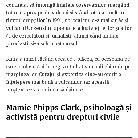
continuat să împingă limitele observațiilor, mergând
tot mai aproape de vulcani și stând tot mai mult în
timpul erupțiilor.În 1991, norocul nu le-a mai surâs și
vulcanul Unzen din Japonia le-a luatviețile, lor și altor
41 de cercetători și jurnaliști, atunci când un flux
piroclasticși-a schimbat cursul.
Katia a murit făcând ceea ce-i plăcea, cu persoana pe
care o iubea. Ani întregi a studiat vulcanii chiar de pe
marginea lor. Curajul și expertiza eine-au oferit o
înțelegere mai bună a vulcanilor, iar această
moștenire va continua să dăinuie.
Mamie Phipps Clark, psiholoagă și
activistă pentru drepturi civile