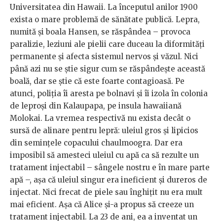
Universitatea din Hawaii. La începutul anilor 1900
exista o mare problemă de sănătate publică. Lepra,
numită și boala Hansen, se răspândea – provoca
paralizie, leziuni ale pielii care duceau la diformități
permanente și afecta sistemul nervos și văzul. Nici
până azi nu se știe sigur cum se răspândește această
boală, dar se știe că este foarte contagioasă. Pe
atunci, poliția îi aresta pe bolnavi și îi izola în colonia
de leproși din Kalaupapa, pe insula hawaiiană
Molokai. La vremea respectivă nu exista decât o
sursă de alinare pentru lepră: uleiul gros și lipicios
din semințele copacului chaulmoogra. Dar era
imposibil să amesteci uleiul cu apă ca să rezulte un
tratament injectabil – sângele nostru e în mare parte
apă –, așa că uleiul singur era ineficient și dureros de
injectat. Nici frecat de piele sau înghițit nu era mult
mai eficient. Așa că Alice și-a propus să creeze un
tratament injectabil. La 23 de ani, ea a inventat un