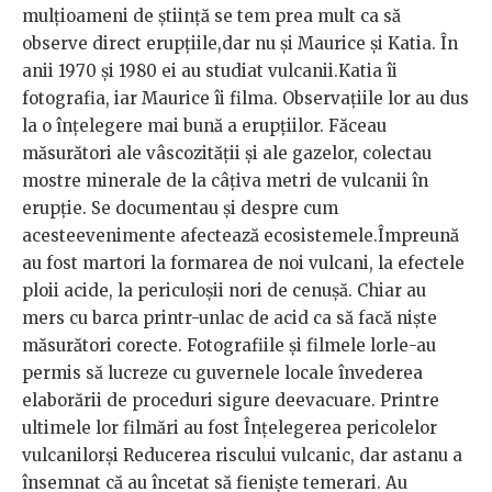
mulțioameni de știință se tem prea mult ca să
observe direct erupțiile,dar nu și Maurice și Katia. În
anii 1970 și 1980 ei au studiat vulcanii.Katia îi
fotografia, iar Maurice îi filma. Observațiile lor au dus
la o înțelegere mai bună a erupțiilor. Făceau
măsurători ale vâscozității și ale gazelor, colectau
mostre minerale de la câțiva metri de vulcanii în
erupție. Se documentau și despre cum
acesteevenimente afectează ecosistemele.Împreună
au fost martori la formarea de noi vulcani, la efectele
ploii acide, la periculoșii nori de cenușă. Chiar au
mers cu barca printr-unlac de acid ca să facă niște
măsurători corecte. Fotografiile și filmele lorle-au
permis să lucreze cu guvernele locale învederea
elaborării de proceduri sigure deevacuare. Printre
ultimele lor filmări au fost Înțelegerea pericolelor
vulcanilorși Reducerea riscului vulcanic, dar astanu a
însemnat că au încetat să fieniște temerari. Au