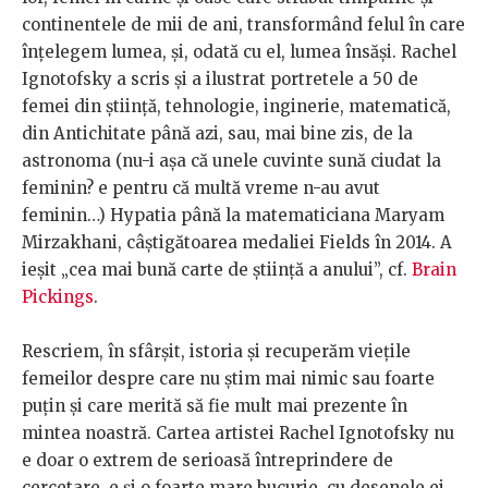
continentele de mii de ani, transformând felul în care
înțelegem lumea, și, odată cu el, lumea însăși. Rachel
Ignotofsky a scris și a ilustrat portretele a 50 de
femei din știință, tehnologie, inginerie, matematică,
din Antichitate până azi, sau, mai bine zis, de la
astronoma (nu-i așa că unele cuvinte sună ciudat la
feminin? e pentru că multă vreme n-au avut
feminin…) Hypatia până la matematiciana Maryam
Mirzakhani, câștigătoarea medaliei Fields în 2014. A
ieșit „cea mai bună carte de știință a anului”, cf.
Brain
Pickings
.
Rescriem, în sfârșit, istoria și recuperăm viețile
femeilor despre care nu știm mai nimic sau foarte
puțin și care merită să fie mult mai prezente în
mintea noastră. Cartea artistei Rachel Ignotofsky nu
e doar o extrem de serioasă întreprindere de
cercetare, e și o foarte mare bucurie, cu desenele ei