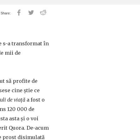
 s-a transformat în
de mii de
ut să profite de
sese cine știe ce
uli de viață
a fost o
râns 120 000 de
ta asta și o voi
cerit Quora. De-acum
ie prost disimulată