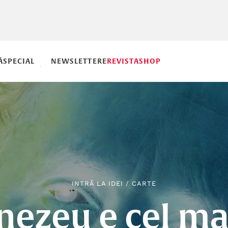
Ă
SPECIAL
NEWSLETTERE
REVISTA
SHOP
INTRĂ LA IDEI
/
CARTE
ezeu e cel mai