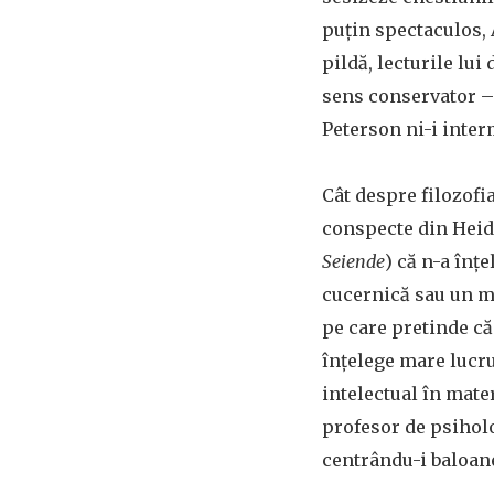
puțin spectaculos, A
pildă, lecturile lui 
sens conservator – c
Peterson ni-i inter
Cât despre filozofi
conspecte din Heide
Seiende
) că n-a înț
cucernică sau un moș
pe care pretinde că
înțelege mare lucru
intelectual în mate
profesor de psiholog
centrându-i baloane