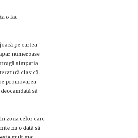
ța o fac
 joacă pe cartea
 (apar numeroase
 atragă simpatia
iteratură clasică.
– pe promovarea
ar deocamdată să
din zona celor care
mite nu o dată să
 este mult mai