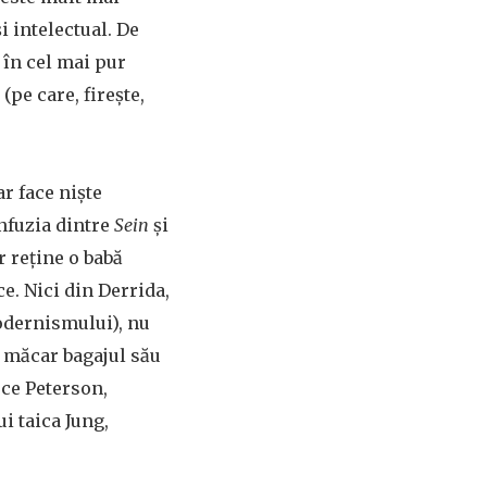
i intelectual. De
e în cel mai pur
(pe care, firește,
r face niște
onfuzia dintre
Sein
și
r reține o babă
ce. Nici din Derrida,
modernismului), nu
i măcar bagajul său
 ce Peterson,
i taica Jung,