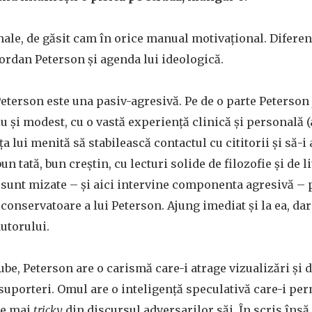
anale, de găsit cam în orice manual motivațional. Diferen
Jordan Peterson și agenda lui ideologică.
Peterson este una pasiv-agresivă. Pe de o parte Peterson
u și modest, cu o vastă experiență clinică și personală
a lui menită să stabilească contactul cu cititorii și să-i
un tată, bun creștin, cu lecturi solide de filozofie și de l
i sunt mizate – și aici intervine componenta agresivă 
conservatoare a lui Peterson. Ajung imediat și la ea, d
utorului.
ube, Peterson are o carismă care-i atrage vizualizări și 
suporteri. Omul are o inteligență speculativă care-i per
le mai
tricky
din discursul adversarilor săi. În scris însă