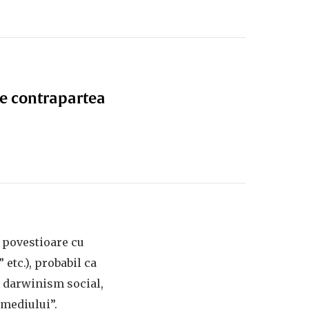
te contrapartea
e povestioare cu
 etc.), probabil ca
u darwinism social,
 mediului”.