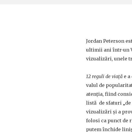
Jordan Peterson es
ultimii ani într-un 
vizualizări, unele 
12 reguli de viață
e a 
valul de popularita
atenția, fiind cons
listă de sfaturi „de
vizualizări și a pro
folosi ca punct de 
putem închide liniș