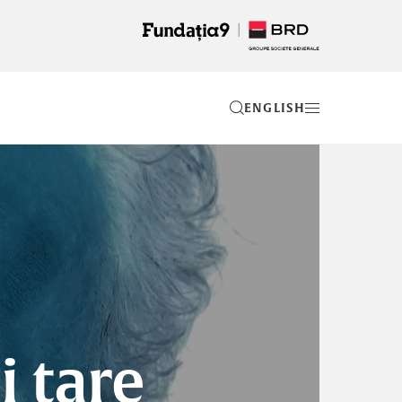
EN
 tare