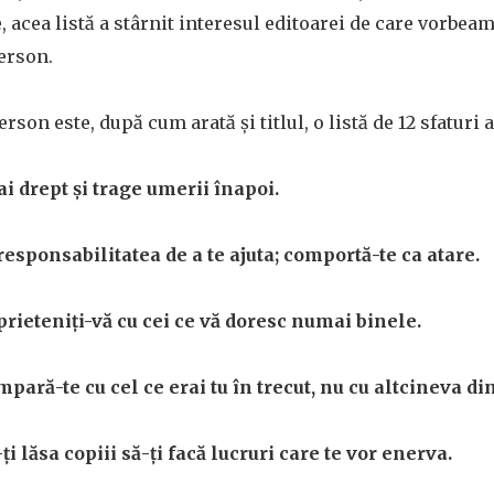
, acea listă a stârnit interesul editoarei de care vorbeam
terson.
erson este, după cum arată și titlul, o listă de 12 sfaturi a
ai drept și trage umerii înapoi.
responsabilitatea de a te ajuta; comportă-te ca atare.
rieteniți-vă cu cei ce vă doresc numai binele.
pară-te cu cel ce erai tu în trecut, nu cu altcineva di
ți lăsa copiii să-ți facă lucruri care te vor enerva.