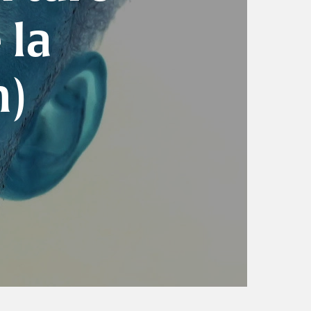
 la
n)