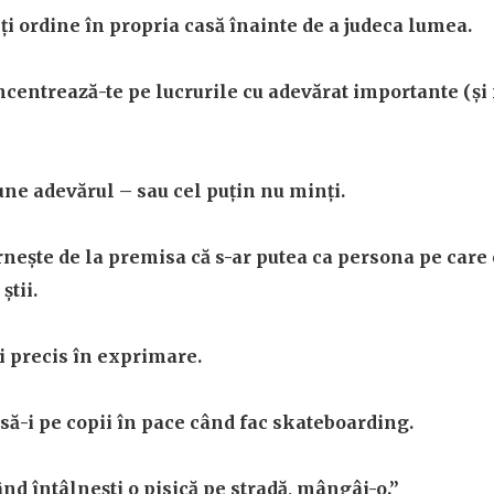
ți ordine în propria casă înainte de a judeca lumea.
ncentrează-te pe lucrurile cu adevărat importante (și 
une adevărul – sau cel puțin nu minți.
nește de la premisa că s-ar putea ca persona pe care o
știi.
ii precis în exprimare.
asă-i pe copii în pace când fac skateboarding.
nd întâlnești o pisică pe stradă, mângâi-o.”