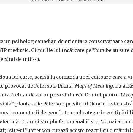
te un psiholog canadian de orientare conservatoare care
VIP mediatic. Clipurile lui încărcate pe Youtube au sute 
trecând de milion.
doua lui carte, scrisă la comanda unei editoare care a vr
te provocat de Peterson. Prima,
Maps of Meaning
, nu atră
iderată chiar de autor prea stufoasă. Draftul pentru
12 reg
 viață” plantată de Peterson pe site-ul Quora. Lista a st
vocat comentarii de genul „În mod categoric voi tipări lis
referință. E pur și simplu fenomenală” și „Tocmai ai cu
tiți site-ul”. Peterson citează aceste reacții cu o mândr