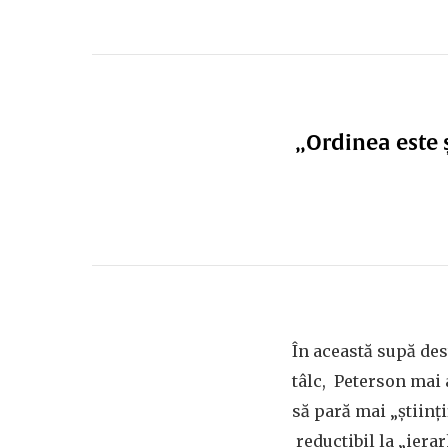
„Ordinea este 
În această supă des
tâlc, Peterson mai a
să pară mai „științ
reductibil la „iera