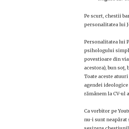
Pe scurt, chestii b
personalitatea lui 
Personalitatea lui 
psihologului simpl
povestioare din viaț
acestora), bun soț, b
Toate aceste atuur
agendei ideologice 
rămânem la CV-ul a
Ca vorbitor pe Yout
nu-i sunt neapărat 
sesizeze chestiuni