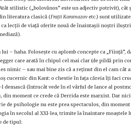
tât stilistic („bolovănos” este un adjectiv potrivit), cât ș
din literatura clasică (
Frații Karamazov
etc.) sunt utilizat
a lecții de viață oferite nouă de înaintașii noștri iluștri 
mediază).
a lui – haha. Folosește cu aplomb concepte ca „Ființă”, da
gger care arată în chipul cel mai clar (de pildă prin c
eles nimic – sau mai bine zis că a reținut din el cam cât a
 cucernic din Kant: o chestie în fața căreia îți faci cru
-l demască (întrucât vede în el vârful de lance al post
, din moment ce crede că Derrida este marxist. Dar nic
rie de psihologie nu este prea spectaculos, din moment
ia în secolul al XXI-lea, trimite la înaintare moaștele lu
 de tipul: