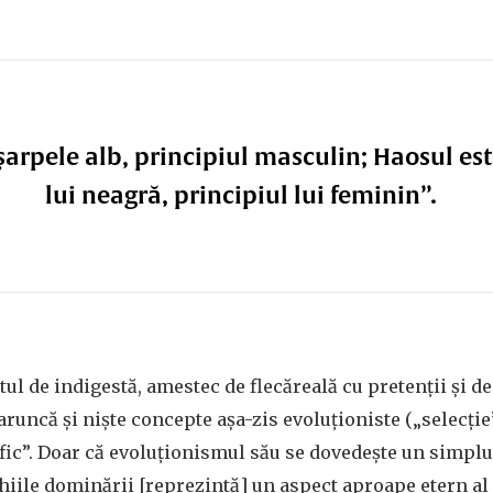
șarpele alb, principiul masculin; Haosul es
lui neagră, principiul lui feminin”.
tul de indigestă, amestec de flecăreală cu pretenții și d
runcă și niște concepte așa-zis evoluționiste („selecție”
ific”. Doar că evoluționismul său se dovedește un simpl
rhiile dominării [reprezintă] un aspect aproape etern al