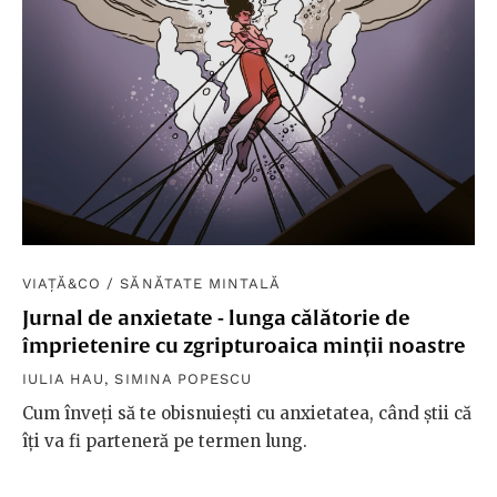
VIAȚĂ&CO
/
SĂNĂTATE MINTALĂ
Jurnal de anxietate - lunga călătorie de
împrietenire cu zgripturoaica minții noastre
IULIA HAU
,
SIMINA POPESCU
Cum înveți să te obisnuiești cu anxietatea, când știi că
îți va fi parteneră pe termen lung.