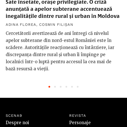
Sate însetate, orașe privilegiate. O criză
anunțată a apelor subterane accentuează
inegalitățile dintre rural și urban în Moldova
ADINA FLOREA
,
COSMIN FILIȘAN
Cercetătorii avertizează de ani întregi că nivelul
apelor subterane din nord-estul României este în
scădere. Autoritățile reacționează cu întârziere, iar
discrepanța dintre rural și urban îi împinge pe
localnici într-o luptă pentru accesul la cea mai de
bază resursă a vieții.
SCENA9
REVISTA
Despre noi
Personaje