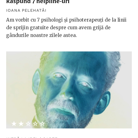
Răspund 7 helpline-uri
IOANA PELEHATĂI
Am vorbit cu 7 psihologi și psihoterapeuți de la linii
de sprijin gratuite despre cum avem grijă de
gândurile noastre zilele astea.
★★★★★
☆☆☆☆☆