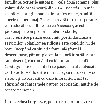
familiare. Scrierile autoarei – cele două romane, plus
volumul de proză scurtă din 2014
Escapada
– pun în
scenă, cu variații onomastic-profesionale, o unică
specie de personaj. Fie că lucrează într-o corporație,
ca traducător de filme sau ca
freelancer
, acest
personaj este angrenat în joburi volatile,
caracteristice pentru economia postindustrială a
serviciilor. Volatilitatea ridicată este condiția lui de
bază, începând cu situația familială (familii
descompuse, părinți plecați la muncă în străinătate,
tați absenți), continuând cu identitatea sexuală
(protagonistele ei sunt ființe pasive nu atât abuzate,
cât folosite – și folosite în trecere, cu nepăsare – de
sistem și de bărbații cu care interacționează) și
sfârșind cu fantasmele asupra proprietății nutrite de
aceste personaje.
Între vechea burghezie, pentru care proprietatea –