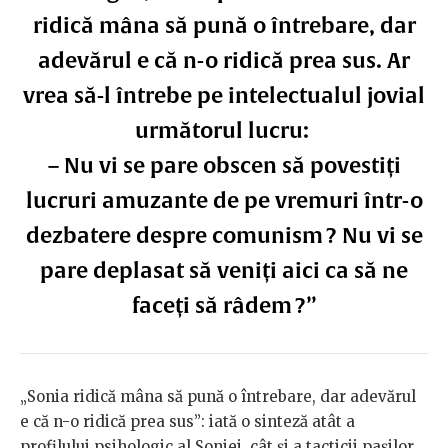
ridică mâna să pună o întrebare, dar
adevărul e că n-­o ridică prea sus. Ar
vrea să­-l întrebe pe intelectualul jovial
următorul lucru:
– Nu vi se pare obscen să povestiți
lucruri amuzante de pe vremuri într­-o
dezbatere despre comunism ? Nu vi se
pare deplasat să veniți aici ca să ne
faceți să râdem ?”
„Sonia ridică mâna să pună o întrebare, dar adevărul
e că n-­o ridică prea sus”: iată o sinteză atât a
profilului psihologic al Soniei, cât și a tacticii pașilor