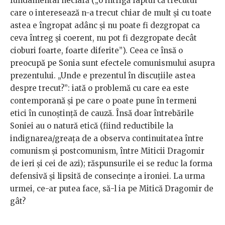
fundamental neclară („o intrigă faptul că trecutul
care o interesează n-­a trecut chiar de mult și cu toate
astea e îngropat adânc și nu poate fi dezgropat ca
ceva întreg și coerent, nu pot fi dezgropate decât
cioburi foarte, foarte diferite”). Ceea ce însă o
preocupă pe Sonia sunt efectele comunismului asupra
prezentului. „Unde e prezentul în discuțiile astea
despre trecut?”: iată o problemă cu care ea este
contemporană și pe care o poate pune în termeni
etici în cunoștință de cauză. Însă doar întrebările
Soniei au o natură etică (fiind reductibile la
indignarea/greața de a observa continuitatea între
comunism și postcomunism, între Miticii Dragomir
de ieri și cei de azi); răspunsurile ei se reduc la forma
defensivă și lipsită de consecințe a ironiei. La urma
urmei, ce-ar putea face, să-l ia pe Mitică Dragomir de
gât?