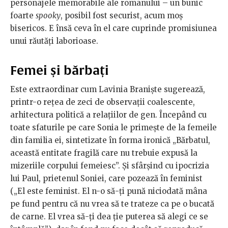
personajele memorabile ale romanului – un bunic
foarte
spooky
, posibil fost securist, acum moș
bisericos. E însă ceva în el care cuprinde promisiunea
unui răutăți laborioase.
Femei și bărbați
Este extraordinar cum Lavinia Braniște sugerează,
printr-o rețea de zeci de observații coalescente,
arhitectura politică a relațiilor de gen. Începând cu
toate sfaturile pe care Sonia le primește de la femeile
din familia ei, sintetizate în forma ironică „Bărbatul,
această entitate fragilă care nu trebuie expusă la
mizeriile corpului femeiesc”. Și sfârșind cu ipocrizia
lui Paul, prietenul Soniei, care pozează în feminist
(„El este feminist. El n­-o să-­ți pună niciodată mâna
pe fund pentru că nu vrea să te trateze ca pe o bucată
de carne. El vrea să-­ți dea ție puterea să alegi ce se