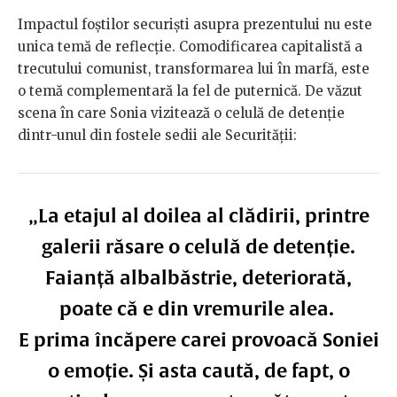
Impactul foștilor securiști asupra prezentului nu este
unica temă de reflecție. Comodificarea capitalistă a
trecutului comunist, transformarea lui în marfă, este
o temă complementară la fel de puternică. De văzut
scena în care Sonia vizitează o celulă de detenție
dintr-unul din fostele sedii ale Securității:
„La etajul al doilea al clădirii, printre
galerii răsare o celulă de detenție.
Faianță alb­albăstrie, deteriorată,
poate că e din vremurile alea.
E prima încăpere care­i provoacă Soniei
o emoție. Și asta caută, de fapt, o