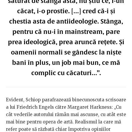
săturat de stânga asta, nu știu ce, i-un
căcat, i-o prostie. […] cred că-i și
chestia asta de antiideologie. Stânga,
pentru că nu-i în mainstream, pare
prea ideologică, prea aruncă rețete. Și
oamenii normali se gândesc la niște
bani în plus, un job mai bun, ce mă
complic cu căcaturi…”.
Evident, Schiop parafrazează binecunoscuta scrisoare
a lui Friedrich Engels către Margaret Harkness: „Cu
cât vederile autorului rămân mai ascunse, cu atât este
mai bine pentru opera de artă. Realismul la care mă
refer poate să răzbată chiar împotriva opiniilor