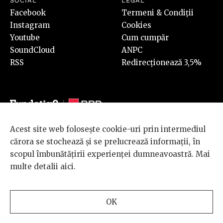
SOCIAL
LEGAL
Facebook
Termeni & Condiții
Instagram
Cookies
Youtube
Cum cumpăr
SoundCloud
ANPC
RSS
Redirecționează 3,5%
Acest site web folosește cookie-uri prin intermediul
© 2026 BRD Groupe Société Générale, toate drepturile rezervate.
cărora se stochează și se prelucrează informații, în
Scena 9 este un proiect sustinut de
BRD GROUPE SOCIÉTÉ
scopul îmbunătățirii experienței dumneavoastră. Mai
GÉNÉRALE
.
multe detalii
aici
.
Design and development
OK
by
INTERKORP