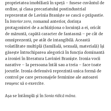
proprietatea imobiliară în speță – fusese cuvântul de
ordine, și clasa precariatului postindustrial
reprezentat de Lavinia Braniște se cască o prăpastie.
În
Interior zero
, romanul anterior, dorința
protagonistei de a achiziționa o locuință a ei, oricât
de măruntă, capătă caracter de fantasmă – pe cât de
omniprezentă, pe atât de intangibilă. Această
volatilitate multiplă (familială, sexuală, materială) își
găsește întruchiparea alegorică în funcția dominantă
a ironiei în literatura Laviniei Braniște. Ironia vocii
narative – la persoana întâi sau a treia – face toate
jocurile. Ironia defensivă reprezintă unica formă de
control pe care personajele feminine ale autoarei
reușesc să o exercite.
Așa se întâmplă și în
Sonia ridică mâna
.