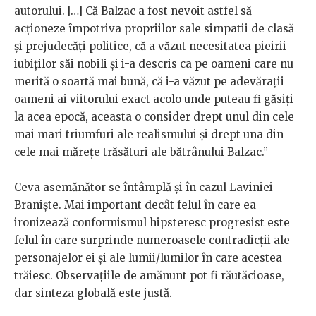
autorului. […] Că Balzac a fost nevoit astfel să
acționeze împotriva propriilor sale simpatii de clasă
și prejudecăți politice, că a văzut necesitatea pieirii
iubiților săi nobili și i-a descris ca pe oameni care nu
merită o soartă mai bună, că i-a văzut pe adevărații
oameni ai viitorului exact acolo unde puteau fi găsiți
la acea epocă, aceasta o consider drept unul din cele
mai mari triumfuri ale realismului și drept una din
cele mai mărețe trăsături ale bătrânului Balzac.”
Ceva asemănător se întâmplă și în cazul Laviniei
Braniște. Mai important decât felul în care ea
ironizează conformismul hipsteresc progresist este
felul în care surprinde numeroasele contradicții ale
personajelor ei și ale lumii/lumilor în care acestea
trăiesc. Observațiile de amănunt pot fi răutăcioase,
dar sinteza globală este justă.