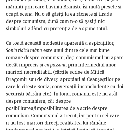
mărunți prin care Lavinia Braniște își mută piesele și
ocupă scena. Nu o să găsiți la ea răcnete și tirade
despre comunism, după cum n-o să găsiți nici
simboluri adânci cu pretenția de a spune totul.
Cu toată această modestie aparentă a aspirațiilor,
Sonia ridică mâna
este unul dintre cele mai bune
romane despre comunism, deși comunismul nu apare
decât imprecis și
en passant
, prin intermediul unor
martori necreditabili (cărțile scrise de Mitică
Dragomir sau de diverși apropiați ai Ceaușeștilor pe
care le citește Sonia; conversații inconcludente cu doi
securiști bătrâni etc.). În fond, romanul este nu atât
despre comunism, cât despre
posibilitatea/imposibilitatea de a scrie despre
comunism. Comunismul a trecut, iar pentru cei care
n-au fost martori direcți realitatea lui rămâne