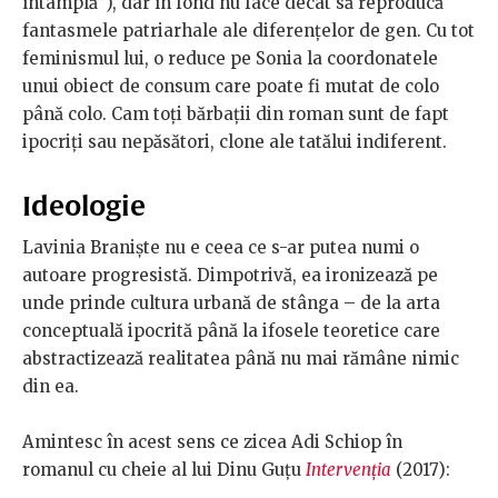
întâmplă”), dar în fond nu face decât să reproducă
fantasmele patriarhale ale diferențelor de gen. Cu tot
feminismul lui, o reduce pe Sonia la coordonatele
unui obiect de consum care poate fi mutat de colo
până colo. Cam toți bărbații din roman sunt de fapt
ipocriți sau nepăsători, clone ale tatălui indiferent.
Ideologie
Lavinia Braniște nu e ceea ce s-ar putea numi o
autoare progresistă. Dimpotrivă, ea ironizează pe
unde prinde cultura urbană de stânga – de la arta
conceptuală ipocrită până la ifosele teoretice care
abstractizează realitatea până nu mai rămâne nimic
din ea.
Amintesc în acest sens ce zicea Adi Schiop în
romanul cu cheie al lui Dinu Guțu
Intervenția
(2017):