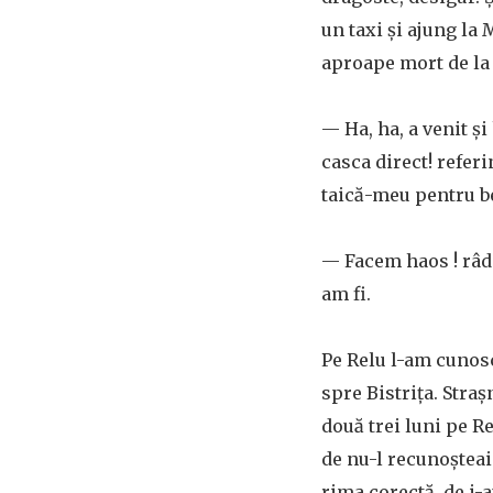
un taxi şi ajung la 
aproape mort de la 
— Ha, ha, a venit şi 
casca direct! refer
taică-meu pentru b
— Facem haos ! râd e
am fi.
Pe Relu l-am cunos
spre Bistriţa. Stra
două trei luni pe Re
de nu-l recunoşteai.
rima corectă, de i-a