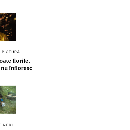
/
PICTURĂ
ate florile,
e nu înfloresc
TINERI