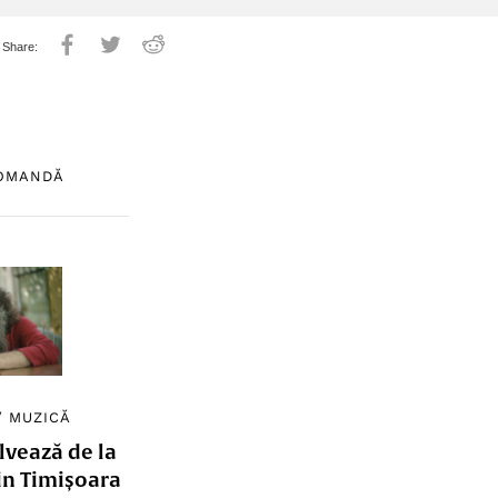
COMANDĂ
/
MUZICĂ
lvează de la
in Timișoara