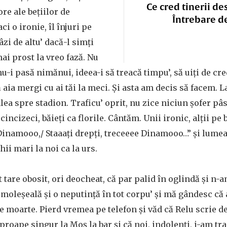
Ce cred tinerii de
ore ale beţiilor de
Întrebare d
ci o ironie, îl înjuri pe
âzi de altu’ dacă-l simţi
i prost la vreo fază. Nu
-i pasă nimănui, ideea-i să treacă timpu’, să uiţi de cred
 aia mergi cu ai tăi la meci. Şi asta am decis să facem. L
lea spre stadion. Traficu’ oprit, nu zice niciun şofer p
cincizeci, băieţi ca florile. Cântăm. Unii ironic, alţii pe 
Dinamooo,/ Staaaţi drepţi, treceeee Dinamooo…” şi lumea 
hii mari la noi ca la urs.
are obosit, ori deocheat, că par palid în oglindă şi n-a
 moleşeală şi o neputinţă în tot corpu’ şi mă gândesc că 
e moarte. Pierd vremea pe telefon şi văd că Relu scrie 
roape singur la Moş la bar şi că noi, indolenţi, i-am tra