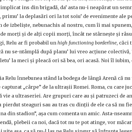
i implicat ins din brigadă, da’ asta nu-i neapărat un semn
, primu’ la deplasări ori la tot soiu’ de evenimente ale 
m de izbelişte, nebunachis al nostru, cum îi mai spunem, 
 de morţi şi de alţi copii morţi, încât ne stârneşte şi râsu
i, Relu ar fi probabil un
high functioning borderline
, căci
dacă nu se-ntâmplă după planu’ lui vreo acţiune colectivă,
letu’ la meci şi pleacă ori să bea, ori acasă. Noi îl iubim, 
a aia Relu înnebunea stând la bodega de lângă Arenă că nu
 capturat „cârpe” de la ultraşii Romei. Roma, cu care juc
ă vie a ultraseriei. Are grupuri care au şi patruzeci de ani
au pierdut steaguri sau au tras cu dinţii de ele ca să nu fi
ona din stadion“, aşa cum comenta un amic. Asta-nseamnă
endă, plebeii ca noi, dacă tot nu te pot atinge, vor măcar
i uite aşa, ca să nu-l las pe Relu singur să înfrunte lege