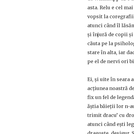
asta. Relu e cel ma
vopsit la coregrafii
atunci când îl lăsă
şi înjură de copii şi
căuta pe la psiholog
stare în alta, iar 
pe el de nervi ori bi
Ei, şi uite în sear
acţiunea noastră de
fix un fel de legend
ăştia băieţii lor n-
trimit dracu’ cu dr
atunci când eşti leg
dragoste, desigur. Ş