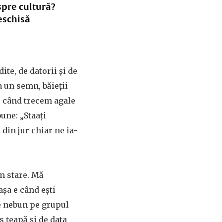
spre cultură?
eschisă
ite, de datorii şi de
a un semn, băieţii
âs când trecem agale
bune: „Staaţi
din jur chiar ne ia-
m stare. Mă
aşa e când eşti
de nebun pe grupul
s ţeapă şi de data