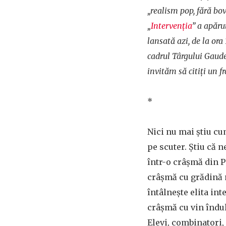
„realism pop, fără bo
„
Intervenţia
” a apăru
lansată azi, de la ora 
cadrul Târgului Gaud
invităm să citiţi un 
*
Nici nu mai ştiu c
pe scuter. Ştiu că n
într-o crâşmă din 
crâşmă cu grădină 
întâlneşte elita int
crâşmă cu vin îndulc
Elevi, combinatori, 