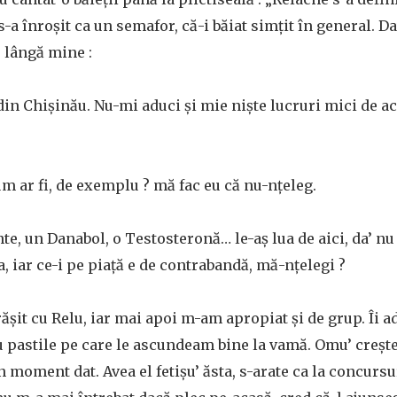
 s-a înroşit ca un semafor, că-i băiat simţit în general. D
p lângă mine :
din Chişinău. Nu-mi aduci şi mie nişte lucruri mici de ac
 ar fi, de exemplu ? mă fac eu că nu-nţeleg.
, un Danabol, o Testosteronă… le-aş lua de aici, da’ nu 
a, iar ce-i pe piaţă e de contrabandă, mă-nţelegi ?
ăşit cu Relu, iar mai apoi m-am apropiat şi de grup. Îi 
cu pastile pe care le ascundeam bine la vamă. Omu’ creşte
n moment dat. Avea el fetişu’ ăsta, s-arate ca la concursu