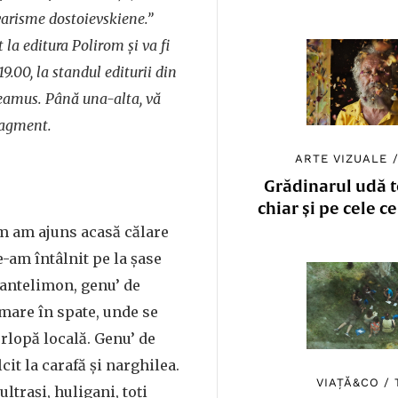
varisme dostoievskiene.”
t la editura Polirom şi va fi
19.00, la standul editurii din
eamus. Până una-alta, vă
fragment.
ARTE VIZUALE
Grădinarul udă to
chiar și pe cele c
um am ajuns acasă călare
e-am întâlnit pe la şase
Pantelimon, genu’ de
mare în spate, unde se
erlopă locală. Genu’ de
it la carafă şi narghilea.
VIAȚĂ&CO
/
ultraşi, huligani, toţi