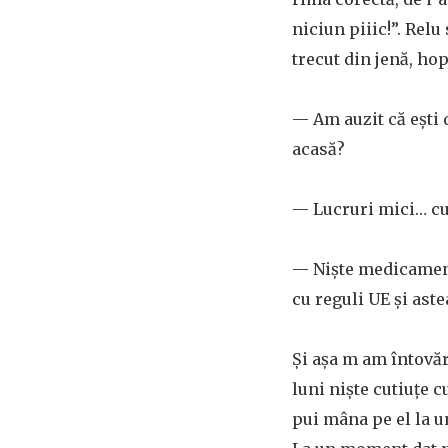
niciun piiic!”. Relu
trecut din jenă, ho
— Am auzit că eşti 
acasă?
— Lucruri mici… cum
— Nişte medicamente
cu reguli UE şi aste
Şi aşa m am întovăr
luni nişte cutiuţe 
pui mâna pe el la u