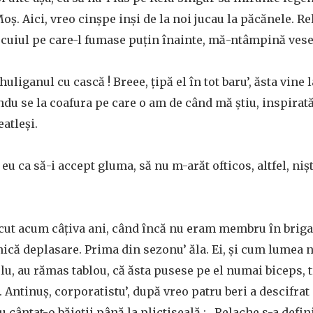
Moş. Aici, vreo cinşpe inşi de la noi jucau la păcănele. Re
cuiul pe care-l fumase puţin înainte, mă-ntâmpină vese
huliganul cu cască ! Breee, ţipă el în tot baru’, ăsta vine 
indu se la coafura pe care o am de când mă ştiu, inspirat
eatleşi.
u ca să-i accept gluma, să nu m-arăt ofticos, altfel, niş
cut acum câţiva ani, când încă nu eram membru în briga
şnică deplasare. Prima din sezonu’ ăla. Ei, şi cum lumea 
lu, au rămas tablou, că ăsta pusese pe el numai biceps, t
 Antinuş, corporatistu’, după vreo patru beri a descifrat
u cântat-o băieţii până la plictiseală : „Relache s-a defin