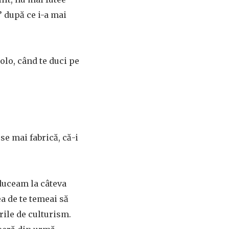
a’ după ce i-a mai
olo, când te duci pe
se mai fabrică, că-i
aduceam la câteva
a de te temeai să
rile de culturism.