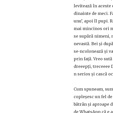
levitează în aceste 
dinainte de meci. Fa
unu’, apoi îl pupi. R
mai mincinos ori ma
se supără nimeni, nu
nevastă. Bei şi după
se-ncolonează şi va
prin faţă. Vreo sută 
dreeepţi, treceeee 
n serios şi cască oc
Cum spuneam, sunt t
copleşesc un fel de
bătrân şi aproape d
de WhatsApp că e ap