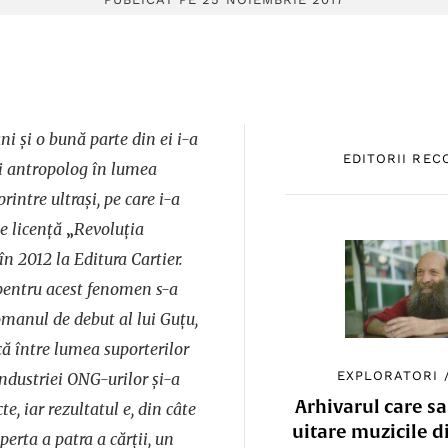
i şi o bună parte din ei i-a
EDITORII RE
şi antropolog în lumea
rintre ultraşi, pe care i-a
de licenţă
„
Revoluţia
 în 2012 la Editura Cartier.
pentru acest fenomen s-a
omanul de debut al lui Guţu,
că între lumea suporterilor
EXPLORATORI
industriei ONG-urilor şi-a
Arhivarul care sa
cte, iar rezultatul e, din câte
uitare muzicile d
perta a patra a cărţii, un