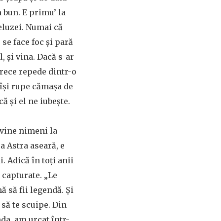
 bun. E primu’ la
peluzei. Numai că
se face foc şi pară
l, şi vina. Dacă s-ar
 trece repede dintr-o
 îşi rupe cămaşa de
că şi el ne iubeşte.
 vine nimeni la
a Astra aseară, e
. Adică în toţi anii
e capturate. „Le
 să fii legendă. Şi
 să te scuipe. Din
nda, am urcat într-