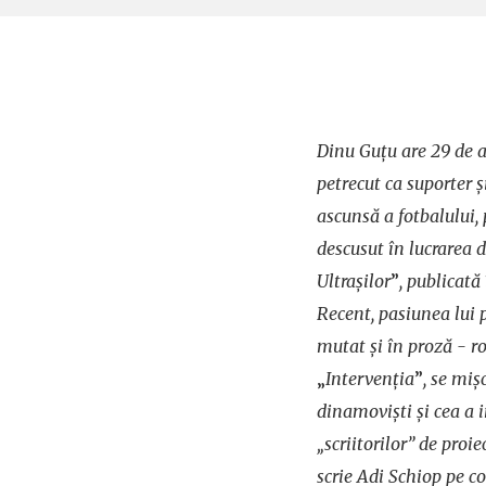
Dinu Guţu are 29 de an
petrecut ca suporter 
ascunsă a fotbalului, p
descusut în lucrarea 
Ultraşilor
”
, publicată
Recent, pasiunea lui 
mutat şi în proză - r
„
Intervenţia
”
, se miş
dinamovişti şi cea a 
„scriitorilor” de proie
scrie Adi Schiop pe co