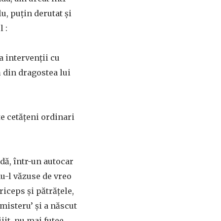
lu, puţin derutat şi
l :
la intervenţii cu
ă din dragostea lui
te cetăţeni ordinari
dă, într-un autocar
nu-l văzuse de vreo
riceps şi pătrăţele,
 misteru’ şi a născut
iiit, nu mai futee