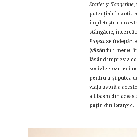
Starlet
și
Tangerine
,
potențialul exotic a
împletește cu o est
stângăcie, încercâ
Project
se îndepărtea
(văzându-i mereu în
lăsând impresia con
sociale - oameni ne
pentru a-și putea du
viața aspră a acesto
alt basm din această
puțin din letargie.