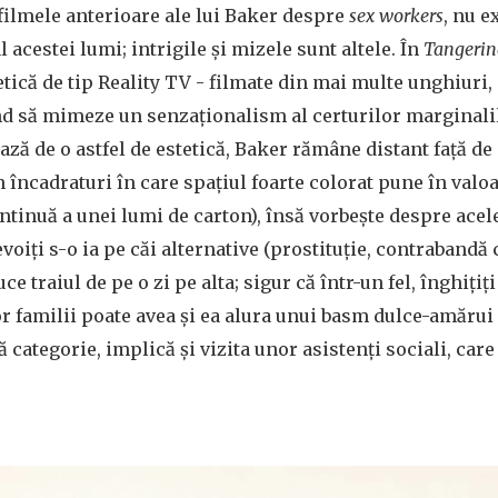
 filmele anterioare ale lui Baker despre
sex workers
, nu e
l acestei lumi; intrigile și mizele sunt altele. În
Tangerin
etică de tip Reality TV - filmate din mai multe unghiuri,
nd să mimeze un senzaționalism al certurilor marginali
ză de o astfel de estetică, Baker rămâne distant față de 
 încadraturi în care spațiul foarte colorat pune în valo
tinuă a unei lumi de carton), însă vorbește despre acele
voiți s-o ia pe căi alternative (prostituție, contrabandă
ce traiul de pe o zi pe alta; sigur că într-un fel, înghiți
r familii poate avea și ea alura unui basm dulce-amărui -
 categorie, implică și vizita unor asistenți sociali, care