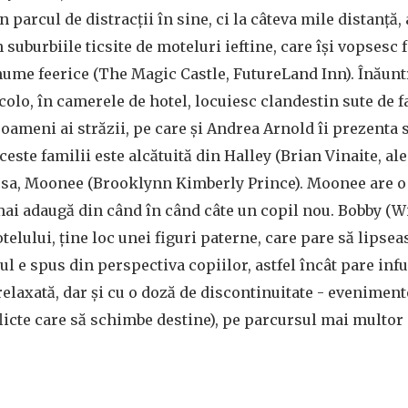
n parcul de distracții în sine, ci la câteva mile distanță,
 suburbiile ticsite de moteluri ieftine, care își vopsesc 
 nume feerice (The Magic Castle, FutureLand Inn). Înăun
colo, în camerele de hotel, locuiesc clandestin sute de f
 oameni ai străzii, pe care și Andrea Arnold îi prezenta 
aceste familii este alcătuită din Halley (Brian Vinaite, a
ța sa, Moonee (Brooklynn Kimberly Prince). Moonee are o
 mai adaugă din când în când câte un copil nou. Bobby (W
elului, ține loc unei figuri paterne, care pare să lipsea
ul e spus din perspectiva copiilor, astfel încât pare infu
relaxată, dar și cu o doză de discontinuitate - evenimente
flicte care să schimbe destine), pe parcursul mai multo