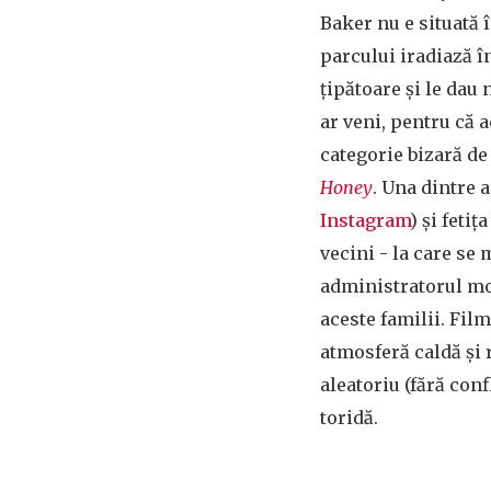
Baker nu e situată î
parcului iradiază în
țipătoare și le dau
ar veni, pentru că a
categorie bizară de
Honey
. Una dintre 
Instagram
) și feti
vecini - la care se
administratorul mot
aceste familii. Film
atmosferă caldă și 
aleatoriu (fără con
toridă.