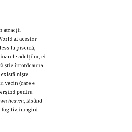
n atracții
 World al acestor
ess la piscină,
oarele adulților, ei
ă știe întotdeauna
 există niște
ui vecin (care e
 cerșind pentru
 own heaven
, lăsând
 fugitiv, imagini