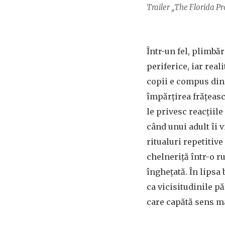
Trailer „The Florida Pr
Într-un fel, plimbăr
periferice, iar real
copii e compus din 
împărțirea frățeasc
le privesc reacțiil
când unui adult îi v
ritualuri repetitive
chelneriță într-o r
înghețată. În lipsa 
ca vicisitudinile pă
care capătă sens m