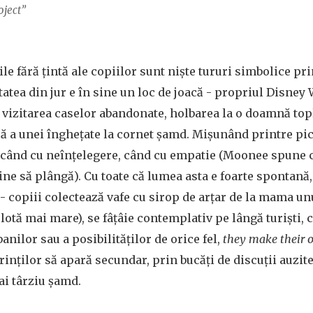
oject”
ile fără țintă ale copiilor sunt niște tururi simbolice pri
itatea din jur e în sine un loc de joacă - propriul Disney
vizitarea caselor abandonate, holbarea la o doamnă topl
ă a unei înghețate la cornet șamd. Mișunând printre pici
e când cu neînțelegere, când cu empatie (Moonee spune c
ine să plângă). Cu toate că lumea asta e foarte spontană,
 - copiii colectează vafe cu sirop de arțar de la mama un
ulotă mai mare), se fâțâie contemplativ pe lângă turiști,
banilor sau a posibilităților de orice fel,
they make their
rinților să apară secundar, prin bucăți de discuții auzite
ai târziu șamd.