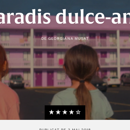
aradis dulce-a
DE
GEORGIANA MUȘAT
★★★★★
☆☆☆☆☆
PUBLICAT PE 3 MAI 2018