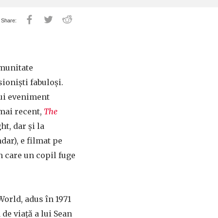
omunitate
oniști fabuloși.
nui eveniment
 mai recent,
The
t, dar și la
dar), e filmat pe
în care un copil fuge
orld, adus în 1971
 de viață a lui Sean