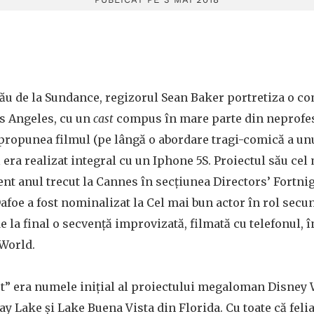
 său de la Sundance, regizorul Sean Baker portretiza o c
s Angeles, cu un
cast
compus în mare parte din neprofesi
 propunea filmul (pe lângă o abordare tragi-comică a u
ă era realizat integral cu un Iphone 5S. Proiectul său cel
ent anul trecut la Cannes în secțiunea Directors’ Fortnigh
foe a fost nominalizat la Cel mai bun actor în rol secun
e la final o secvență improvizată, filmată cu telefonul, 
 World.
t” era numele inițial al proiectului megaloman Disney W
y Lake și Lake Buena Vista din Florida. Cu toate că felia