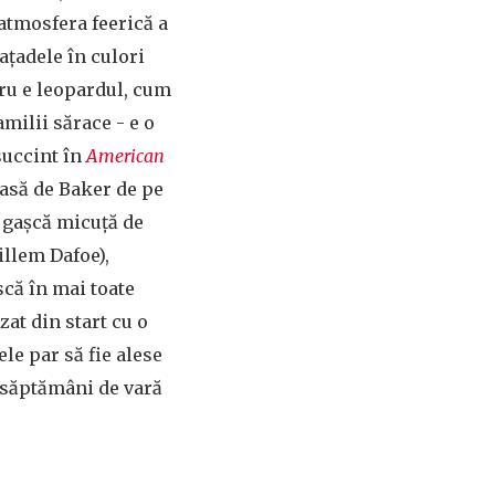
 atmosfera feerică a
fațadele în culori
tru e leopardul, cum
amilii sărace - e o
succint în
American
leasă de Baker de pe
 gașcă micuță de
illem Dafoe),
scă în mai toate
zat din start cu o
le par să fie alese
r săptămâni de vară