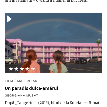
din învățământ - o vizită a mamei la București.
★★★★★
☆☆☆☆☆
FILM
/
MATURIZARE
Un paradis dulce-amărui
GEORGIANA MUȘAT
După „Tangerine” (2015), hitul de la Sundance filmat