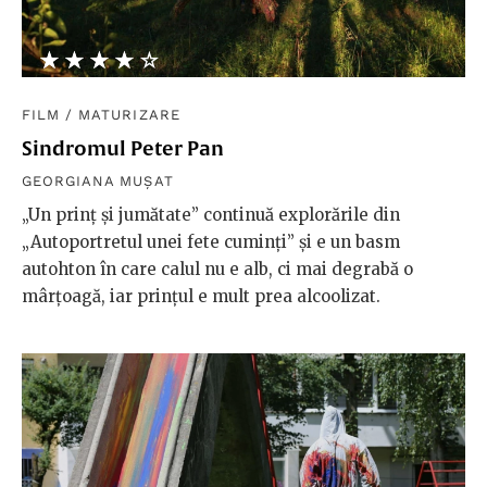
★★★★★
☆☆☆☆☆
FILM
/
MATURIZARE
Sindromul Peter Pan
GEORGIANA MUȘAT
„Un prinț și jumătate” continuă explorările din
„Autoportretul unei fete cuminți” și e un basm
autohton în care calul nu e alb, ci mai degrabă o
mârțoagă, iar prințul e mult prea alcoolizat.