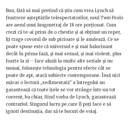
Bun, fără să mai pretind că știu cum vrea Lynch să
frustreze așteptările telespectatorilor, noul
Twin Peaks
are aerul unui lungmetraj de 18 ore porționat. Cum
crezi că te-ai prins de o chestie și ai obținut un reper,
îți trage covorul de sub picioare și le anulează. Ce se
poate spune este că universul e și mai halucinant
decât în prima fază, și mai sexual, și mai violent, plus
foarte la zi – face aluzii la multe alte seriale și nu
numai, folosește tehnologia pentru efecte cât se
poate de apt, atacă subiecte contemporane. Însă nici
măcar o lectură „sedimentată” a întregului nu
garantează că toate ițele se vor strânge într-un tot
coerent, ba chiar, fiind vorba de Lynch, garantează
contrariul. Singurul lucru pe care îl poți face e să
ignori destinația, dar să te bucuri de voiaj.