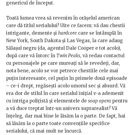
genericul de început.
Toată lumea vrea să revenim în orășelul american
care dă titlul serialului? Uite ce facem: vă dau chestii
intrigante, demente și
hardcore
care se întâmplă în
New York, South Dakota și Las Vegas, la care adaug
Sălașul negru (da, agentul Dale Cooper e tot acolo),
după care vă întorc în
Twin Peaks
, vă redau contactul
cu personajele pe care mureați să le revedeți, dar,
nota bene, acolo se vor petrece chestiile cele mai
puțin interesante, cel puțin în primele două episoade
– ce-i drept, regăsești acolo umorul sec și absurd. Vă
era dor de stilul în care serialul inițial v-a ademenit
cu intriga polițistă și elementele de
soap opera
pentru
a vă duce treptat într-un univers suprarealist? Vă
înțeleg, dar mai bine le lăsăm la o parte. De fapt, hai
să lăsăm la o parte toate convențiile specifice
serialului, că mai mult ne încurcă.