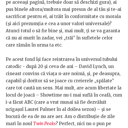
pe aceeași pagină, trebuie doar să deschizi gura), ai
pus binele altora/multora mai presus de al tău și te-ai
sacrificat pentru ei, ai trăit în conformitate cu morala
(și aici prezumția e cea a unor valori universale)?
Atunci totul o să fie bine și, mai mult, ți se va garanta
că nu ai murit în zadar, vei „trăi” în sufletele celor
care rămân în urma ta etc.
Pe acest fond își face reintrarea în universul tubului
catodic - după 20 și ceva de ani – David Lynch, un
cineast convins că viața n-are noimă, și, pe deasupra,
capabil și doritor să se joace cu creierele „spălate”
care tot caută un sens. Mai mult, are acum libertate la
locul de joacă – Showtime nu-i mai suflă în ceafă, cum
i-a făcut ABC (care a vrut musai să fie dezvăluit
ucigașul Laurei Palmer în al doilea sezon) – și se
bucură de ea de nu are aer. Am o distribuție de zile
mari în noul
Twin Peaks
? Perfect, nici nu o pun pe