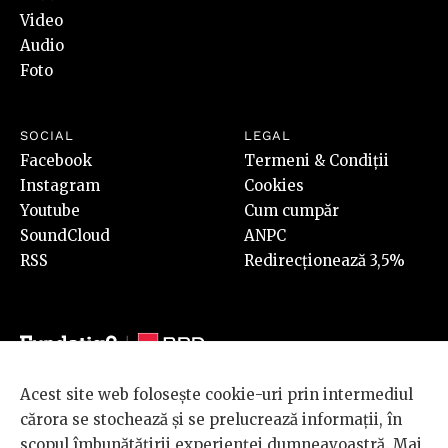
Video
Audio
Foto
SOCIAL
LEGAL
Facebook
Termeni & Condiții
Instagram
Cookies
Youtube
Cum cumpăr
SoundCloud
ANPC
RSS
Redirecționează 3,5%
Acest site web folosește cookie-uri prin intermediul
© 2026 BRD Groupe Société Générale, toate drepturile rezervate.
cărora se stochează și se prelucrează informații, în
Scena 9 este un proiect sustinut de
BRD GROUPE SOCIÉTÉ
scopul îmbunătățirii experienței dumneavoastră. Mai