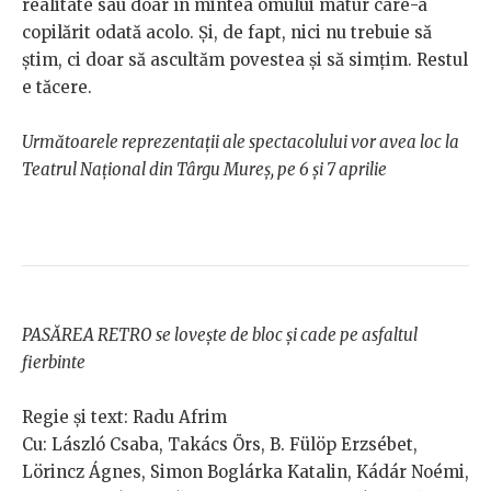
realitate sau doar în mintea omului matur care-a
copilărit odată acolo. Și, de fapt, nici nu trebuie să
știm, ci doar să ascultăm povestea și să simțim. Restul
e tăcere.
Următoarele reprezentații ale spectacolului vor avea loc la
Teatrul Național din Târgu Mureș, pe 6 și 7 aprilie
PASĂREA RETRO se lovește de bloc și cade pe asfaltul
fierbinte
Regie și text: Radu Afrim
Cu: László Csaba, Takács Örs, B. Fülöp Erzsébet,
Lörincz Ágnes, Simon Boglárka Katalin, Kádár Noémi,