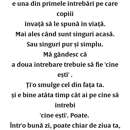
e una din primele întrebări pe care
copiii
învață să le spună în viață.
Mai ales când sunt singuri acasă.
Sau singuri pur și simplu.
Mă gândesc că
a doua intrebare trebuie să fie 'cine
ești' .
Ți'o smulge cel din fața ta.
și e bine atâta timp cât ai pe cine să
întrebi
'cine ești'. Poate.
Într'o bună zi, poate chiar de ziua ta,