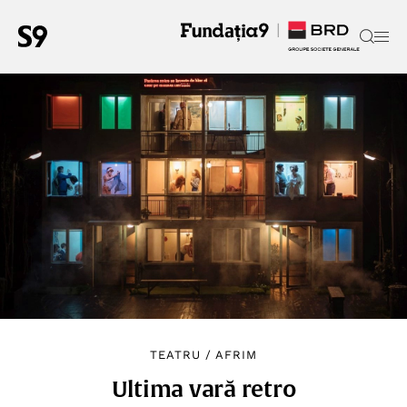
TEATRU
/
AFRIM
Ultima vară retro