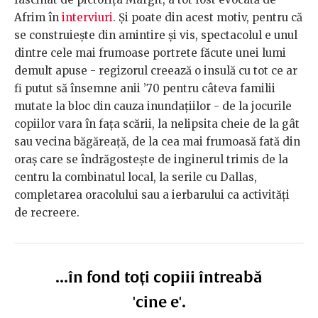
Afrim în
interviuri
. Și poate din acest motiv, pentru că
se construiește din amintire și vis, spectacolul e unul
dintre cele mai frumoase portrete făcute unei lumi
demult apuse - regizorul creează o insulă cu tot ce ar
fi putut să însemne anii ’70 pentru câteva familii
mutate la bloc din cauza inundațiilor - de la jocurile
copiilor vara în fața scării, la nelipsita cheie de la gât
sau vecina băgăreață, de la cea mai frumoasă fată din
oraș care se îndrăgostește de inginerul trimis de la
centru la combinatul local, la serile cu Dallas,
completarea oracolului sau a ierbarului ca activități
de recreere.
...în fond toți copiii întreabă
'cine e'.