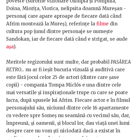
poveste (surorile vizionare Olimpia și Pompilia,
Doina, Miorița, Viorica, nelipsita doamnă Mureșan -
personaj care apare aproape de fiecare dată când
Afrim montează la Mureș), referințe la
filme
din
cultura pop (unul dintre personaje se numește
Sandokan, iar de fiecare dată când e strigat, se aude
așa
).
Meritele regizorului sunt multe, dar probabil
PASĂREA
RETRO…
nu ar fi ieșit bucuria vizuală și auditivă care
este fără jocul celor 25 de actori (dintre care șase
copii) - compania Tompa Miclós e una dintre cele
mai versatile și inspiraționale trupe cu care se poate
lucra, după spusele lui Afrim. Fiecare actor e în filmul
personajului său, niciunul dintre cele 16 apartamente
cu vedere spre Someș nu seamănă cu vecinul său, dar,
împreună, și oamenii, și blocul lor, dau viață unei lumi
despre care nu vom ști niciodată dacă a existat în