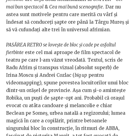
mai bun spectacol
&
Cea mai bună scenografie
. Dar nu
astea sunt motivele pentru care merită cu vârf și
îndesat să conduceți șapte ore până la Târgu Mureș și
să vă cufundați alte trei în universul afrimian.
PASĂREA RETRO se lovește de bloc și cade pe asfaltul
fierbinte
este cel mai aproape de film spectacol de
teatru pe care l-am văzut vreodată. Textul, scris de
Radu Afrim și transpus vizual (absolut superb) de
Irina Moscu și Andrei Cozlac (
big up
pentru
videomapping), spune povestea locuitorilor unui bloc
dintr-un orășel de provincie. Așa cum și-o amintește
Robika, un puști de șapte-opt ani. Probabil că orașul
evocat cu atâta candoare și melancolie e chiar
Beclean pe Someș, urbea natală a regizorului; lumea
magică în care a copilărit, printre betoanele
singurului bloc în construcție, în ritmuri de ABBA,
fascinat de pictorița Margit, a tot fost evocată de