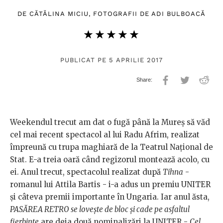
DE
CĂTĂLINA MICIU
, FOTOGRAFII DE
ADI BULBOACĂ
★★★★★
☆☆☆☆☆
PUBLICAT PE 5 APRILIE 2017
Weekendul trecut am dat o fugă până la Mureș să văd
cel mai recent spectacol al lui Radu Afrim, realizat
împreună cu trupa maghiară de la Teatrul Național de
Stat. E-a treia oară când regizorul montează acolo, cu
ei. Anul trecut, spectacolul realizat după
Tihna
-
romanul lui Attila Bartis - i-a adus un premiu UNITER
și câteva premii importante în Ungaria. Iar anul ăsta,
PASĂREA RETRO se lovește de bloc și cade pe asfaltul
fierbinte
are deja două nominalizări la UNITER -
Cel