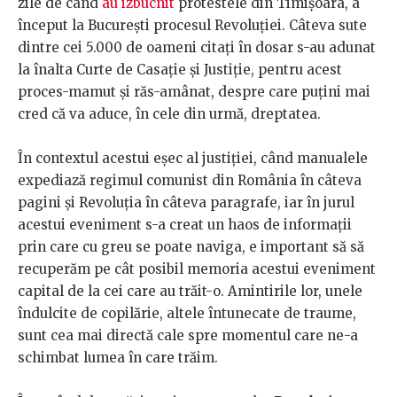
zile de când
au izbucnit
protestele din Timișoara, a
început la București procesul Revoluției. Câteva sute
dintre cei 5.000 de oameni citați în dosar s-au adunat
la înalta Curte de Casație și Justiție, pentru acest
proces-mamut și răs-amânat, despre care puțini mai
cred că va aduce, în cele din urmă, dreptatea.
În contextul acestui eșec al justiției, când manualele
expediază regimul comunist din România în câteva
pagini și Revoluția în câteva paragrafe, iar în jurul
acestui eveniment s-a creat un haos de informații
prin care cu greu se poate naviga, e important să să
recuperăm pe cât posibil memoria acestui eveniment
capital de la cei care au trăit-o. Amintirile lor, unele
îndulcite de copilărie, altele întunecate de traume,
sunt cea mai directă cale spre momentul care ne-a
schimbat lumea în care trăim.