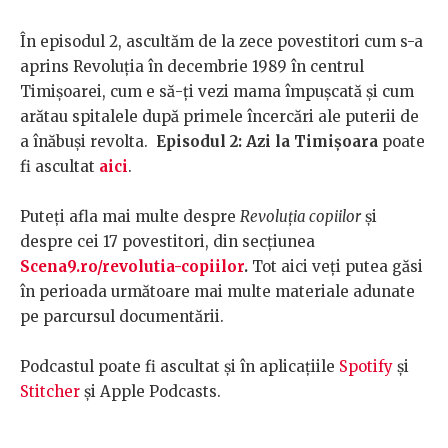
În episodul 2, ascultăm de la zece povestitori cum s-a
aprins Revoluția în decembrie 1989 în centrul
Timișoarei, cum e să-ți vezi mama împușcată și cum
arătau spitalele după primele încercări ale puterii de
a înăbuși revolta.
Episodul 2: Azi la Timișoara
poate
fi ascultat
aici
.
Puteți afla mai multe despre
Revoluția copiilor
și
despre cei 17 povestitori, din secțiunea
Scena9.ro/revolutia-copiilor
.
Tot aici veți putea găsi
în perioada următoare mai multe materiale adunate
pe parcursul documentării.
Podcastul poate fi ascultat și în aplicațiile
Spotify
și
Stitcher
și Apple Podcasts.