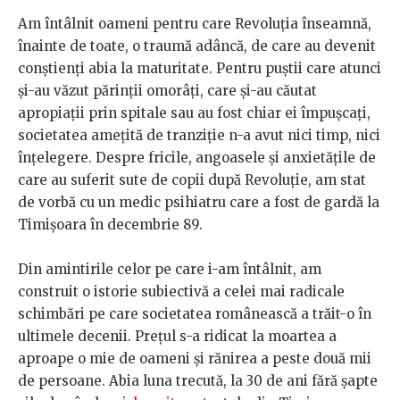
Am întâlnit oameni pentru care Revoluția înseamnă,
înainte de toate, o traumă adâncă, de care au devenit
conștienți abia la maturitate. Pentru puștii care atunci
și-au văzut părinții omorâți, care și-au căutat
apropiații prin spitale sau au fost chiar ei împușcați,
societatea amețită de tranziție n-a avut nici timp, nici
înțelegere. Despre fricile, angoasele și anxietățile de
care au suferit sute de copii după Revoluție, am stat
de vorbă cu un medic psihiatru care a fost de gardă la
Timișoara în decembrie 89.
Din amintirile celor pe care i-am întâlnit, am
construit o istorie subiectivă a celei mai radicale
schimbări pe care societatea românească a trăit-o în
ultimele decenii. Prețul s-a ridicat la moartea a
aproape o mie de oameni și rănirea a peste două mii
de persoane. Abia luna trecută, la 30 de ani fără șapte