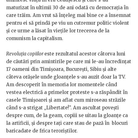
maturizat în ultimii 30 de ani odată cu democrația în
care trăim. Am vrut să înțeleg mai bine ce a însemnat
pentru ei să prindă pe viu un cutremur politic violent
și ce urme a lăsat în viețile lor trecerea de la
comunism la capitalism.
Revoluția copiilor
este rezultatul acestor câtorva luni
de căutări prin amintirile pe care mi le-au încredințat
17 oameni din Timișoara, București, Sibiu și alte
câteva orășele unde gloanțele s-au auzit doar la TV.
Am descoperit în memoria lor momentele când
vestea electrică a primelor proteste s-a răspândit în
casele Timișoarei și am aflat cum miroseau străzile
când s-a strigat „Libertate!”. Am ascultat povești
despre cum, de la geam, copiii se uitau la gloanțe ca
la artificii, și despre tați care stau de pază în blocuri
baricadate de frica teroriștilor.