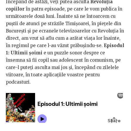
Începând de astăzi, veți putea asculta
Revoluția
copiilor
în patru episoade, pe care le vom publica în
următoarele două luni. Înainte să ne întoarcem cu
puștii de atunci pe străzile Timișoarei, în piețele din
București și pe ecranele televizoarelor cu Revoluția în
direct, am vrut să aflu cum a arătat viața lor înainte,
în regimul pe care l-au văzut prăbușindu-se.
Episodul
1: Ultimii șoimi
e un puzzle sonor despre ce
însemna să fii copil sau adolescent în comunism, pe
care-l puteți asculta mai jos și, începând cu zilelele
viitoare, în toate aplicațiile voastre pentru
podcasturi.