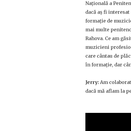
Națională a Peniten
dacă aș fi interesa
formație de muzicie
mai multe penitenci
Rahova. Ce am găsit
muzicieni profesioni
care cântau de plă
în formație, dar câ
Jerry:
Am colaborat 
dacă mă aflam la pe