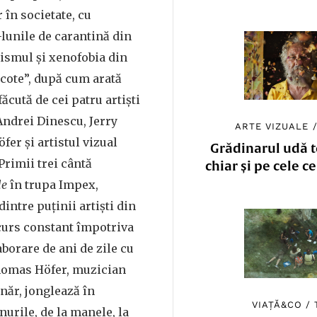
 în societate, cu
-lunile de carantină din
ismul și xenofobia din
 cote”, după cum arată
făcută de cei patru artiști
Andrei Dinescu, Jerry
ARTE VIZUALE
er și artistul vizual
Grădinarul udă to
rimii trei cântă
chiar și pe cele c
le
în trupa Impex,
dintre puținii artiști din
urs constant împotriva
aborare de ani de zile cu
homas Höfer, muzician
ânăr, jonglează în
VIAȚĂ&CO
/
nurile, de la manele, la