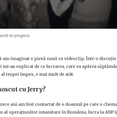
work-in-progress
-am imaginat o piesă nouă cu videoclip. Într-o discuție 
tii mi-au explicat de ce lucrarea, care va apărea săptămâ
al trupei Impex, e mai mult de atât.
oscut cu Jerry?
 zece ani am fost contactat de o doamnă pe care o chem
niu al operațiunilor umanitare în România, lucra la ANP (