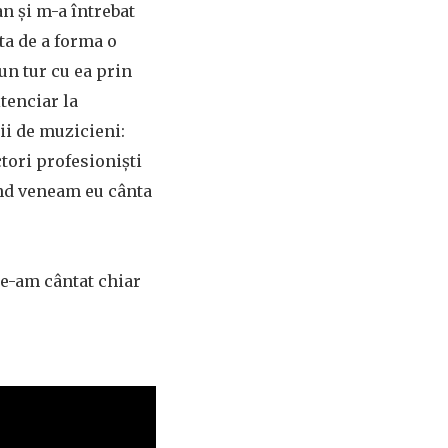
an și m-a întrebat
ta de a forma o
un tur cu ea prin
tenciar la
ii de muzicieni:
ctori profesioniști
ând veneam eu cânta
le-am cântat chiar