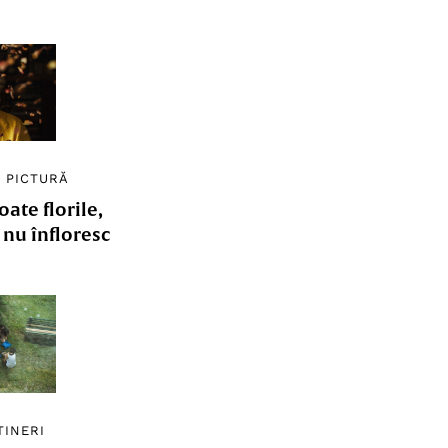
/
PICTURĂ
ate florile,
e nu înfloresc
TINERI