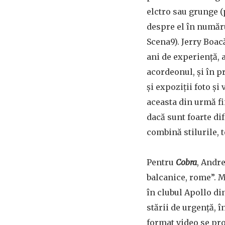
elctro sau grunge (
despre el în numărul
Scena9). Jerry Boacă
ani de experiență, a
acordeonul, și în p
și expoziții foto și
aceasta din urmă f
dacă sunt foarte dife
combină stilurile, 
Pentru
Cobra
, Andr
balcanice, rome”. M
în clubul Apollo di
stării de urgență, î
format video se prod