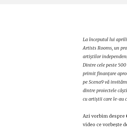
La începutul lui april
Artists Rooms, un pr
artiștilor independen
Dintre cele peste 500 
primit finanțare apro
pe Scena9 vă invităm 
dintre proiectele câș
cu artiștii care le-au
Azi vorbim despre
video ce vorbește d