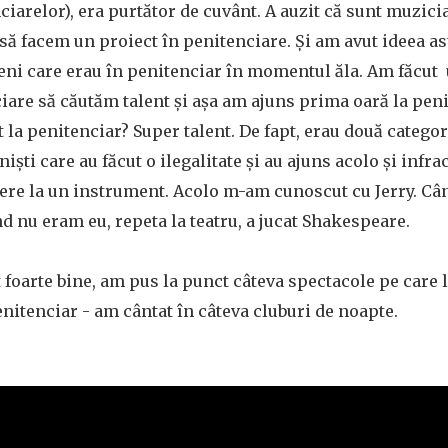
ciarelor), era purtător de cuvânt. A auzit că sunt muzici
t să facem un proiect în penitenciare. Și am avut ideea as
ni care erau în penitenciar în momentul ăla. Am făcut 
are să căutăm talent și așa am ajuns prima oară la peni
 la penitenciar? Super talent. De fapt, erau două categor
ști care au făcut o ilegalitate și au ajuns acolo și infra
cere la un instrument. Acolo m-am cunoscut cu Jerry. C
nd nu eram eu, repeta la teatru, a jucat Shakespeare.
foarte bine, am pus la punct câteva spectacole pe care 
nitenciar - am cântat în câteva cluburi de noapte.