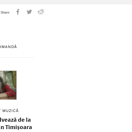
COMANDĂ
/
MUZICĂ
lvează de la
in Timișoara