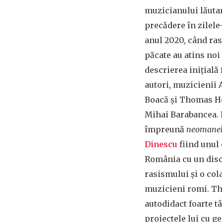
muzicianului lăutar
precădere în zilele
anul 2020, când ras
păcate au atins noi
descrierea inițială 
autori, muzicienii 
Boacă și Thomas Höf
Mihai Barabancea. P
împreună
neomane
Dinescu
fiind unul 
România cu un disc
rasismului și o col
muzicieni romi. T
autodidact foarte t
proiectele lui cu ge