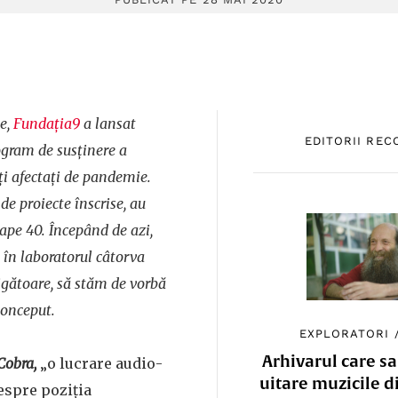
ie,
Fundația9
a lansat
EDITORII RE
ogram de susținere a
ți afectați de pandemie.
de proiecte înscrise, au
ape 40. Începând de azi,
în laboratorul câtorva
tigătoare, să stăm de vorbă
 conceput.
EXPLORATORI
Arhivarul care sa
Cobra,
„o lucrare audio-
uitare muzicile d
espre poziția