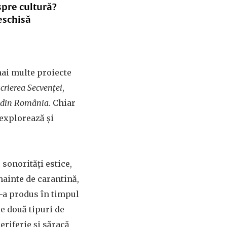
spre cultură?
eschisă
mai multe proiecte
crierea Secvenței
,
i din România
. Chiar
e explorează și
sonorități estice,
nainte de carantină,
e-a produs în timpul
le două tipuri de
eriferie și săracă