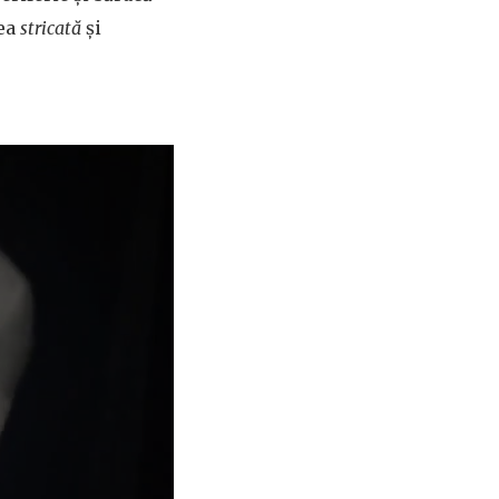
rea
stricată
și