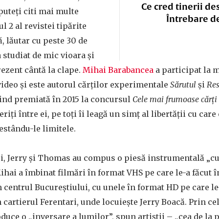
Ce cred tinerii de
puteți citi mai multe
Întrebare d
 2 al revistei tipărite
, lăutar cu peste 30 de
 studiat de mic vioara și
rezent cântă la clape.
Mihai Barabancea
a participat la 
 video și este autorul cărților experimentale
Sărutul
și
Res
iind premiată în 2015 la concursul
Cele mai frumoase cărț
riți între ei, pe toți îi leagă un simț al libertății cu car
testându-le limitele.
ei, Jerry și Thomas au compus o piesă instrumentală „cu 
ihai a îmbinat filmări în format VHS pe care le-a făcut î
n centrul Bucureștiului, cu unele în format HD pe care l
n cartierul Ferentari, unde locuiește Jerry Boacă. Prin ce
uce o „inversare a lumilor”, spun artiștii – „cea de la p