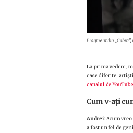
Fragment din „Cobra”, 
La prima vedere, mi
case diferite, artiș
canalul de YouTube
Cum v-ați cun
Andrei
: Acum vreo
a fost un fel de ge