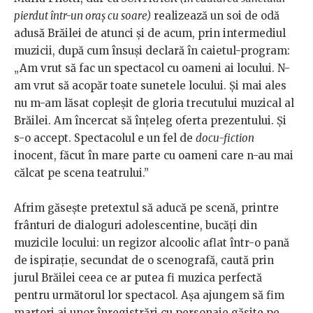
pierdut într-un oraș cu soare)
realizează un soi de odă
adusă Brăilei de atunci și de acum, prin intermediul
muzicii, după cum însuși declară în caietul-program:
„Am vrut să fac un spectacol cu oameni ai locului. N-
am vrut să acopăr toate sunetele locului. Și mai ales
nu m-am lăsat copleșit de gloria trecutului muzical al
Brăilei. Am încercat să înțeleg oferta prezentului. Și
s-o accept. Spectacolul e un fel de
docu-fiction
inocent, făcut în mare parte cu oameni care n-au mai
călcat pe scena teatrului.”
Afrim găsește pretextul să aducă pe scenă, printre
frânturi de dialoguri adolescentine, bucăți din
muzicile locului: un regizor alcoolic aflat într-o pană
de ispirație, secundat de o scenografă, caută prin
jurul Brăilei ceea ce ar putea fi muzica perfectă
pentru următorul lor spectacol. Așa ajungem să fim
martori ai unor înregistrări cu personaje găsite pe