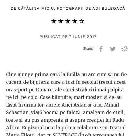
DE
CĂTĂLINA MICIU
, FOTOGRAFII DE
ADI BULBOACĂ
★★★★★
☆☆☆☆☆
PUBLICAT PE 7 IUNIE 2017
Cine ajunge prima oară la Brăila nu are cum să nu fie
cucerit de bijuteria care a fost în secolul trecut acest
oraș-port pe Dunăre, ale cărei străluciri mai palpită
pe ici, pe colo. Case bântuite, mari moșieri și ce-au
lăsat în urma lor, aurele Anei Aslan și-a lui Mihail
Sebastian, viață boemă pe faleză, amalgam de etnii,
toate și-au pus amprenta și asupra creației lui Radu
Afrim. Regizorul nu e la prima colaborare cu Teatrul
Maria Filotti, dar cu
SUNTRACK (În căutarea sunetului