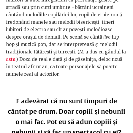
stradă sau prin curți umbrite - bătrâni ucraineni
cântând melodiile copilăriei lor, copii de etnie romă
fredonând manele sau melodii bisericești, tineri
iubitori de electro sau chiar povești melodioase
despre orașul de demult. Pe scenă se cântă
live
hip-
hop și muzică pop, dar se interpretează și melodii
tradiționale tătărești și turcești. (M-a dus cu gândul la
asta
.) Doza de real e dată și de găselnița, deloc nouă
în teatrul afrimian, ca toate personajele să poarte
numele real al actorilor.
E adevărat că nu sunt timpuri de
cântat pe drum. Doar copiii şi nebunii
o mai fac. Pot eu să adun copiii și
nebunii şi să fac un spectacol cu ei?