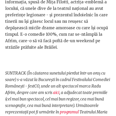
informația, spusă de Mița Filotti, actrița-emblemă a
locului, că unele dive de la teatrul național au avut
preferințe legionare - și prezentul îndoielnic în care
tinerii nu își găsesc locul sau nu reușesc să
depășească micile drame amoroase cu care își ocupă
timpul. E-o comedie 100%, cum rar se-ntâmplă la
Afrim, care-o să vă facă poftă de-un weekend pe
străzile prăfuite ale Brăilei.
SUNTRACK (În căutarea sunetului pierdut într-un oraș cu
soare) s-a văzut la București în cadrul Festivalului Comediei
Românești - festCO, unde un alt spectacol marca Radu
Afrim, despre care am scris
aici
, a adjudecat toate premiile
(cel mai bun spectacol, cel mai bun regizor, cea mai bună
scenografie, cea mai bună interpretare). Următoarele
reprezentații pot fi urmărite în
programul
Teatrului Maria