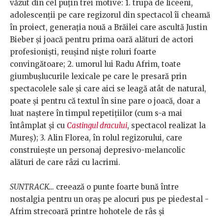
văzut din cel puțin trei motive: 1. trupa de liceeni,
adolescenții pe care regizorul din spectacol îi cheamă
în proiect, generația nouă a Brăilei care ascultă Justin
Bieber și joacă pentru prima oară alături de actori
profesioniști, reușind niște roluri foarte
convingătoare; 2. umorul lui Radu Afrim, toate
giumbușlucurile lexicale pe care le presară prin
spectacolele sale și care aici se leagă atât de natural,
poate și pentru că textul în sine pare o joacă, doar a
luat naștere în timpul repetițiilor (cum s-a mai
întâmplat și cu
Castingul dracului
, spectacol realizat la
Mureș); 3. Alin Florea, în rolul regizorului, care
construiește un personaj depresivo-melancolic
alături de care râzi cu lacrimi.
SUNTRACK…
creează o punte foarte bună între
nostalgia pentru un oraș pe alocuri pus pe piedestal -
Afrim strecoară printre hohotele de râs și