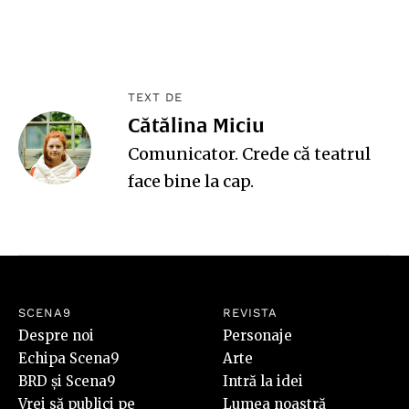
TEXT DE
Cătălina Miciu
Comunicator. Crede că teatrul
face bine la cap.
SCENA9
REVISTA
Despre noi
Personaje
Echipa Scena9
Arte
BRD și Scena9
Intră la idei
Vrei să publici pe
Lumea noastră