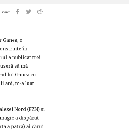
r Ganea, o
onstruite în
ul a publicat trei
cuseră să mă
-ul lui Ganea cu
ii ani, m-a luat
lezei Nord (FZN) și
 magic a dispărut
ta a patra) ai cărui