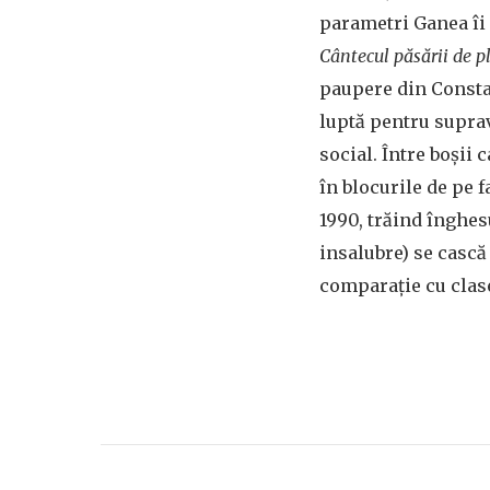
parametri Ganea îi c
Cântecul păsării de p
paupere din Consta
luptă pentru suprav
social. Între boșii 
în blocurile de pe 
1990, trăind înghesu
insalubre) se cască
comparație cu clase