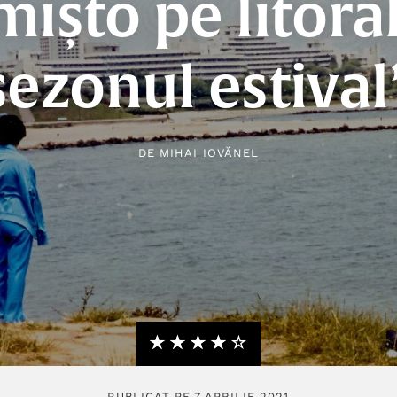
mișto pe litoral
sezonul estival
DE
MIHAI IOVĂNEL
★★★★★
☆☆☆☆☆
PUBLICAT PE 7 APRILIE 2021