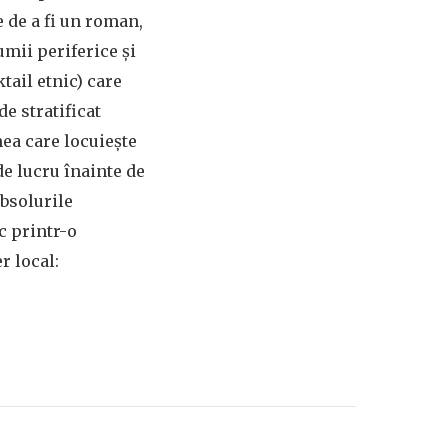
e de a fi un roman,
mii periferice și
ail etnic) care
e stratificat
mea care locuiește
de lucru înainte de
ubsolurile
c printr-o
r local: