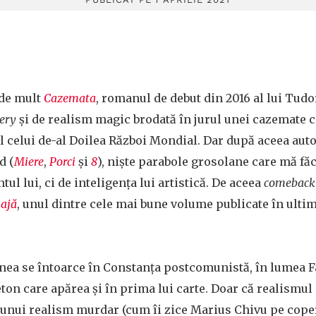
 de mult
Cazemata
, romanul de debut din 2016 al lui Tudo
ery
și de realism magic brodată în jurul unei cazemate c
 celui de-al Doilea Război Mondial. Dar după aceea autor
d (
Miere
,
Porci
și
8
), niște parabole grosolane care mă fă
tul lui, ci de inteligența lui artistică. De aceea
comeback
lajă
, unul dintre cele mai bune volume publicate în ultim
nea se întoarce în Constanța postcomunistă, în lumea Fa
ton care apărea și în prima lui carte. Doar că realismul
c unui realism murdar (cum îi zice Marius Chivu pe coper