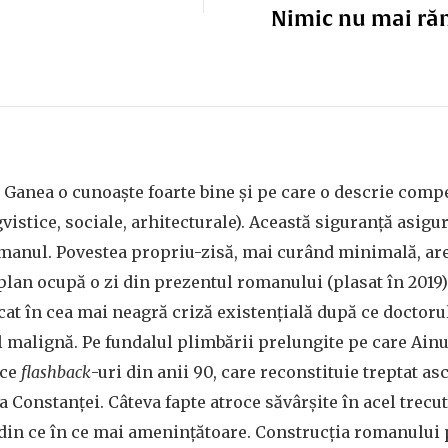
Nimic nu mai răm
 Ganea o cunoaște foarte bine și pe care o descrie comp
ngvistice, sociale, arhitecturale). Această siguranță asigu
romanul. Povestea propriu-zisă, mai curând minimală, ar
lan ocupă o zi din prezentul romanului (plasat în 2019)
cat în cea mai neagră criză existențială după ce doctoru
 malignă. Pe fundalul plimbării prelungite pe care Ainu
uce
flashback
-uri din anii 90, care reconstituie treptat a
a Constanței. Câteva fapte atroce săvârșite în acel trecu
din ce în ce mai amenințătoare. Construcția romanului 