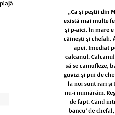
plajă
„Ca şi peştii din
există mai multe f
şi p‑aici. În mare e
câineşti şi chefali.
apei. Imediat p
calcanul. Calcanul 
să se camufleze, 
guvizi şi pui de che
la noi sunt rari şi 
nu‑i numărăm. Regi
de fapt. Când int
bancu’ de chefal,