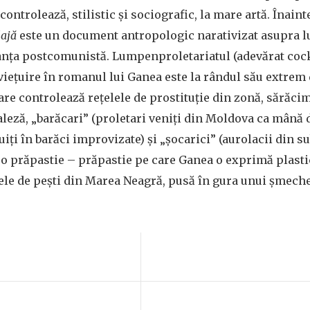
ontrolează, stilistic și sociografic, la mare artă. Înaint
lajă
este un document antropologic narativizat asupra lu
nța postcomunistă. Lumpenproletariatul (adevărat cockt
iețuire în romanul lui Ganea este la rândul său extrem d
care controlează rețelele de prostituție din zonă, sărăci
faleză, „barăcari” (proletari veniți din Moldova ca mână 
iți în barăci improvizate) și „șocarici” (aurolacii din s
 o prăpastie – prăpastie pe care Ganea o exprimă plasti
le de pești din Marea Neagră, pusă în gura unui șmeche