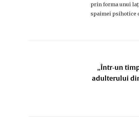
prin forma unui laț
spaimei psihotice d
„Într‑un timp
adulterului di