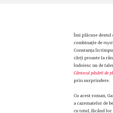
Îmi plăcuse destul
combinație de
myst
Constanța în timpul
cărți proaste la rân
îndoiesc nu de talen
Cântecul păsării de p
prin surprindere.
Cu acest roman, Ga
a cazematelor de be
cu totul, făcând lo