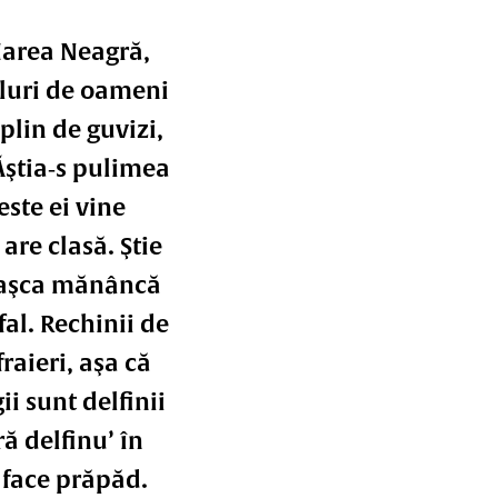
 Marea Neagră,
eluri de oameni
 plin de guvizi,
 Ăştia‑s pulimea
este ei vine
are clasă. Ştie
başca mănâncă
fal. Rechinii de
fraieri, aşa că
i sunt delfinii
ră delfinu’ în
 face prăpăd.