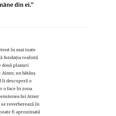
âne din ei.”
etent în mai toate
ră fundația realistă
e două planuri
: Ainur, un bătăuș
l îi descoperă o
r o face în zona
scensiunea lui Ainur
t se reverberează în
poate fi aproximată