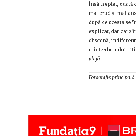
Însă treptat, odată 
mai crud și mai anx
după ce acesta se î
explicat, dar care 
obscenă, indiferent
mintea bunului citit
plajă
.
Fotografie principală