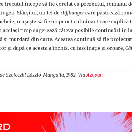
ce trecutul începe să fie corelat cu prezentul, romanul d
iogen. Sfârșitul, un fel de
cliffhanger
care păstrează roma
ncheie, reușește să fie un punct culminant care explică t
în același timp sugerează câteva posibile continuări în 
ă și murdară din carte. Acestea continuă să fie proiectat
or și după ce acesta a închis, cu fascinație și oroare,
Cân
 de
Szoleczki László
. Mangalia, 1982. Via
Azopan