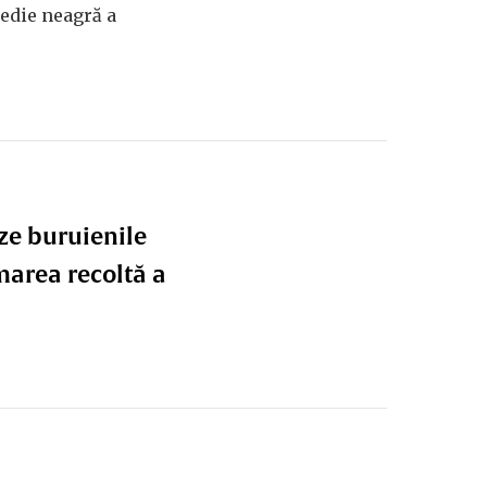
edie neagră a
eze buruienile
marea recoltă a