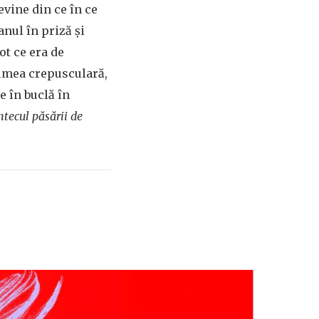
evine din ce în ce
nul în priză și
ot ce era de
lumea crepusculară,
e în buclă în
tecul păsării de