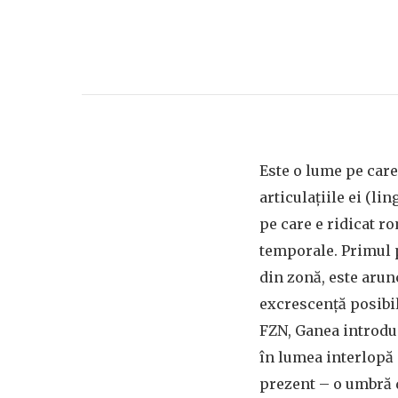
Este o lume pe care
articulațiile ei (li
pe care e ridicat 
temporale. Primul p
din zonă, este arun
excrescență posibil
FZN, Ganea introd
în lumea interlopă 
prezent – o umbră 