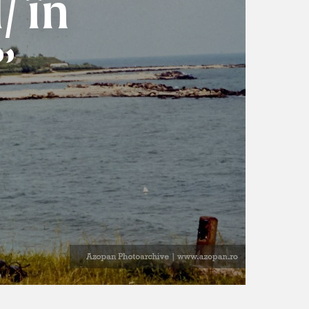
/ în
”