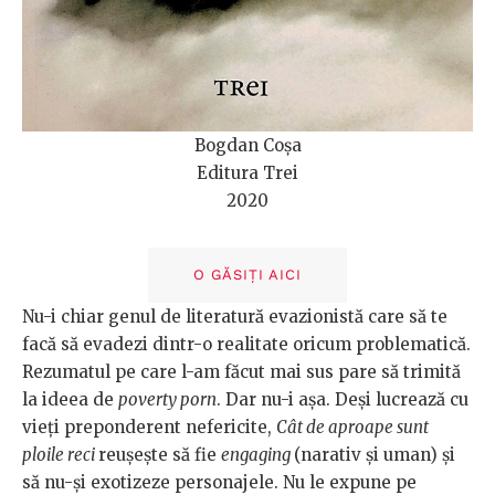
Bogdan Coșa
Editura Trei
2020
O GĂSIȚI AICI
Nu-i chiar genul de literatură evazionistă care să te
facă să evadezi dintr-o realitate oricum problematică.
Rezumatul pe care l-am făcut mai sus pare să trimită
la ideea de
poverty porn
. Dar nu-i așa. Deși lucrează cu
vieți preponderent nefericite,
Cât de aproape sunt
ploile reci
reușește să fie
engaging
(narativ și uman) și
să nu-și exotizeze personajele. Nu le expune pe