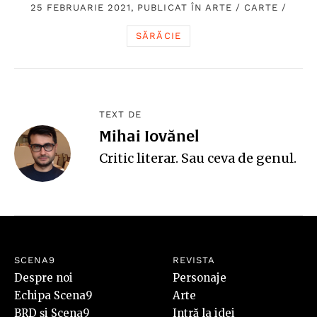
25 FEBRUARIE 2021, PUBLICAT ÎN
ARTE
/
CARTE
/
SĂRĂCIE
TEXT DE
Mihai Iovănel
Critic literar. Sau ceva de genul.
SCENA9
REVISTA
Despre noi
Personaje
Echipa Scena9
Arte
BRD și Scena9
Intră la idei