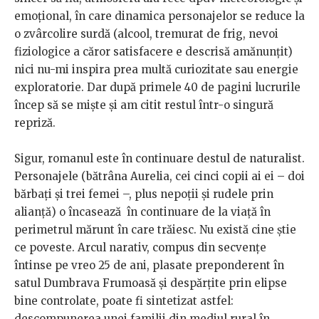
emoțional, în care dinamica personajelor se reduce la
o zvârcolire surdă (alcool, tremurat de frig, nevoi
fiziologice a căror satisfacere e descrisă amănunțit)
nici nu-mi inspira prea multă curiozitate sau energie
exploratorie. Dar după primele 40 de pagini lucrurile
încep să se miște și am citit restul într-o singură
repriză.
Sigur, romanul este în continuare destul de naturalist.
Personajele (bătrâna Aurelia, cei cinci copii ai ei – doi
bărbați și trei femei –, plus nepoții și rudele prin
alianță) o încasează în continuare de la viață în
perimetrul mărunt în care trăiesc. Nu există cine știe
ce poveste. Arcul narativ, compus din secvențe
întinse pe vreo 25 de ani, plasate preponderent în
satul Dumbrava Frumoasă și despărțite prin elipse
bine controlate, poate fi sintetizat astfel:
descompunerea unei familii din mediul rural în