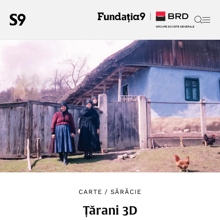
CARTE
/
SĂRĂCIE
Țărani 3D