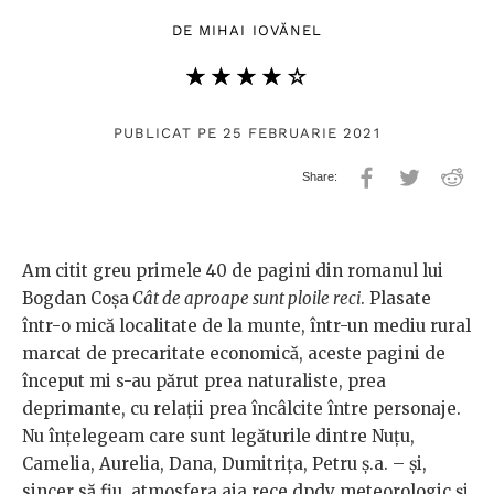
DE
MIHAI IOVĂNEL
★★★★★
☆☆☆☆☆
PUBLICAT PE 25 FEBRUARIE 2021
Am citit greu primele 40 de pagini din romanul lui
Bogdan Coșa
Cât de aproape sunt ploile reci
. Plasate
într-o mică localitate de la munte, într-un mediu rural
marcat de precaritate economică, aceste pagini de
început mi s-au părut prea naturaliste, prea
deprimante, cu relații prea încâlcite între personaje.
Nu înțelegeam care sunt legăturile dintre Nuțu,
Camelia, Aurelia, Dana, Dumitrița, Petru ș.a. – și,
sincer să fiu, atmosfera aia rece dpdv meteorologic și