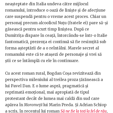
neașteptate din Italia undeva către mijlocul
romanului, introduce o oază de liniște și de afecțiune
care suspendă pentru o vreme acest proces. Chiar un
personaj precum alcoolicul Nuțu (fratele ei) pare să-și
găsească pentru scurt timp liniștea. După ce
Dumitrița dispare în ceață, întorcându-se într-o Italie
fantomatică, prezența ei continuă să fie resimțită sub
forma așteptării de a o reîntâlni. Marele secret al
romanului este că te atașezi de personaje și vrei să
știi ce se întâmplă cu ele în continuare.
Cu acest roman rural, Bogdan Coșa revizitează din
perspectiva mileniului al treilea proza țărănească a
lui Pavel Dan. E o lume aspră, pragmatică și
reprimată emoțional, mai apropiată de tipul
protestant decât de lumea mai caldă din sud care
apărea în
Moromeții
lui Marin Preda. Și Adrian Schiop
a scris, în recentul lui roman
Să ne fie la toți la fel de rău
,