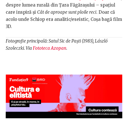
despre lumea rurală din Ţara Făgăraşului – spațiul
care inspiră și
Cât de aproape sunt ploile reci
. Doar că
acolo unde Schiop era analitic/eseistic, Coșa bagă film
3D.
Fotografie principală: Satul Sic de Paști (1983), László
Szoleczki. Via
Fototeca Azopan
.