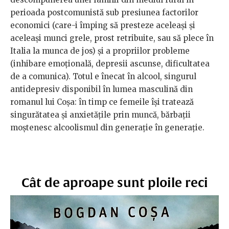
perioada postcomunistă sub presiunea factorilor
economici (care-i împing să presteze aceleași și
aceleași munci grele, prost retribuite, sau să plece în
Italia la munca de jos) și a propriilor probleme
(inhibare emoțională, depresii ascunse, dificultatea
de a comunica). Totul e înecat în alcool, singurul
antidepresiv disponibil în lumea masculină din
romanul lui Coșa: în timp ce femeile își tratează
singurătatea și anxietățile prin muncă, bărbații
moștenesc alcoolismul din generație în generație.
Cât de aproape sunt ploile reci