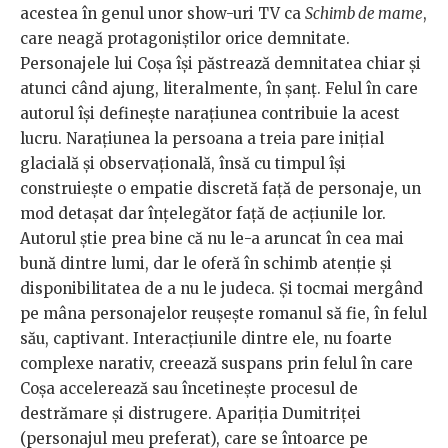
acestea în genul unor show-uri TV ca
Schimb de mame
,
care neagă protagoniștilor orice demnitate.
Personajele lui Coșa își păstrează demnitatea chiar și
atunci când ajung, literalmente, în șanț. Felul în care
autorul își definește narațiunea contribuie la acest
lucru. Narațiunea la persoana a treia pare inițial
glacială și observațională, însă cu timpul își
construiește o empatie discretă față de personaje, un
mod detașat dar înțelegător față de acțiunile lor.
Autorul știe prea bine că nu le-a aruncat în cea mai
bună dintre lumi, dar le oferă în schimb atenție și
disponibilitatea de a nu le judeca. Și tocmai mergând
pe mâna personajelor reușește romanul să fie, în felul
său, captivant. Interacțiunile dintre ele, nu foarte
complexe narativ, creează suspans prin felul în care
Coșa accelerează sau încetinește procesul de
destrămare și distrugere. Apariția Dumitriței
(personajul meu preferat), care se întoarce pe