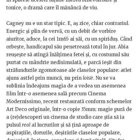
tonice, o dramă care îl mănâncă de viu.
Cagney nu e un star tipic. E, aș zice, chiar contrariul.
Energic și plin de vervă, cu un debit de vorbire
aiuritor, aduce, la cei 1m65 ai săi, cu un spiriduș. Când
orbește, handicapul său penetrează totul în jur. Abia
reușește să atingă înălțimea fetei și, cu costumul său
purtat cu mândrie nedisimulată, e parcă ieșit din
străfundurile zgomotoase ale claselor populare: atlet
ajuns astfel prin muncă, nu prin
loisir
. Nu se va
sublinia îndeajuns magia de a vedea un asemenea
film într-o asemenea sală precum Cinema
Modernissimo, recent restaurată conform schemelor
Art Deco originale, într-o copie 35mm: magie pură de
a (re)descoperi un cinema de studio care știa să ia
pulsul
real
al lucrurilor și să țină aproape de
aspirațiile, dorurile, deșirările claselor populare,