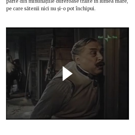
parte din minunățiile dureroase trăite în lumea mare,
pe care sătenii nici nu și-o pot închipui.