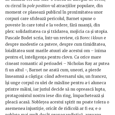
cu circul în
pole position
-ul atracțiilor populare, din
moment ce plasează publicul în proximitatea unor
corpuri care sfidează pericolul, Barnet spune o
poveste în care totul e la vedere, fără nuanță, din
plex: solidaritatea ca și trădarea, mojicia ca și utopia.
Pascale Bodet scria, într-un review, că
Borec i kloun
e
despre modestie ca putere, despre cum timiditatea,
loialitatea sunt marile atuuri ale acestui om – inima
pentru el, inteligența pentru clovn. Ca orice mare
cineast romantic al perioadei – Nicholas Ray ar putea
fi un altul –, Barnet ne arată cum, uneori, a pierde
înseamnă a câștiga: când adversarul său, un francez,
își unge corpul cu ulei de măsline pentru a-i aluneca
printre mâini, iar juriul decide să nu oprească lupta,
protagonistul nostru iese din ring, împachetează și
pleacă acasă. Noblețea acestui spirit nu poate tolera o
asemenea injustiție, oricât de ridicolă ar fi ea; e o
noblețe mai mult decât propagandistică, aproape