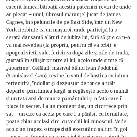
cucerit lumea, bărbații aceștia puternici revin de unde
au plecat – unul, fibrosul mărunțel jucat de James
Cagney, în speluncile de pe East Side, într-un New
York fierbinte ca un mușuroi, unde participă la o
serată dansantă alături de iubita lui, fără să știe că n-o
va mai revedea (la propriu, pentru că va orbi): e
apogeul vieții sale, fericirea după zile și zile de trudă,
gustată în sfârșit printre ai lui, acolo unde simte că
„aparține”. Celălalt, masivul blând Ivan Podubnîi
(Stanislav Čekan), revine în satul de baștină cu inima
ferfenițită, îndoliat și dezgustat de tot ce a trăit
departe, prin lumea largă, și regăsește acolo o mamă
și un tată arși de munca pământului și o fată care îl
place în secret. La un moment dat, un circ trece prin
sat – un circ ca acela pe care l-a părăsit cu fermitate,
poate chiar același circ, cu vechii lui cunoscuți. Vede
acolo un trapez, o trapezistă executând salturi în gol
– exact ca femeia pe care a iubit-o și care a pierit în