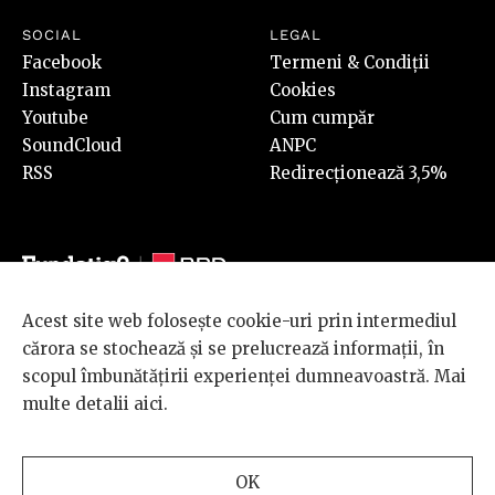
SOCIAL
LEGAL
Facebook
Termeni & Condiții
Instagram
Cookies
Youtube
Cum cumpăr
SoundCloud
ANPC
RSS
Redirecționează 3,5%
Acest site web folosește cookie-uri prin intermediul
© 2026 BRD Groupe Société Générale, toate drepturile rezervate.
cărora se stochează și se prelucrează informații, în
Scena 9 este un proiect sustinut de
BRD GROUPE SOCIÉTÉ
scopul îmbunătățirii experienței dumneavoastră. Mai
GÉNÉRALE
.
multe detalii
aici
.
Design and development
OK
by
INTERKORP