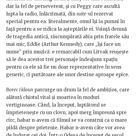
dar la fel de perseverent, și cu Peggy care ascultă
lupta la radio, înlăcrimată, din
suite
-ul rezervat
special pentru ea: literalmente, omul își ia pumni în
față pentru a se ridica la așteptările ei. Voință demnă
de tragedia antică, răscumpărată abia prin fratele său
mai mic, Eddie (Arthur Kennedy), care „își face un
nume” prin muzică: e remarcabil cum Litvak reușește
să le dea acestor trei personaje îndeajuns spațiu
pentru ca ele să fie nu doar reprezentative în sens
generic, ci purtătoare ale unor destine aproape epice.
Borec i kloun
parcurge un drum la fel de ambițios, care
alătură chiotul vital și moartea în moduri
vertiginoase. Când, la început, luptătorul se
împrietenește cu un clovn, apoi merg împreună spre
circ, habar n-avem că filmul se va construi ca o mare
pildă despre prietenie. Habar n-avem câte vor avea
de îndurat cei doi. Într-o Odesa de început de secol,