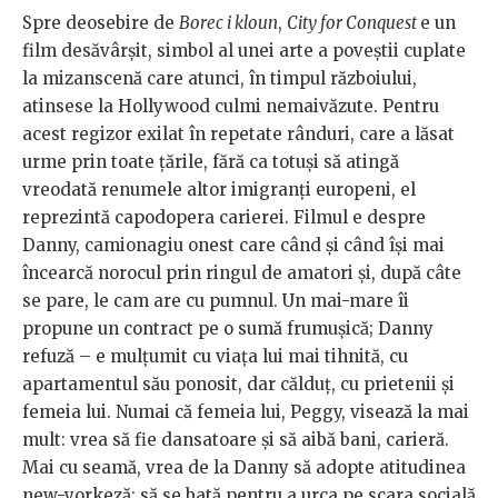
Spre deosebire de
Borec i kloun
,
City for Conquest
e un
film desăvârșit, simbol al unei arte a poveștii cuplate
la mizanscenă care atunci, în timpul războiului,
atinsese la Hollywood culmi nemaivăzute. Pentru
acest regizor exilat în repetate rânduri, care a lăsat
urme prin toate țările, fără ca totuși să atingă
vreodată renumele altor imigranți europeni, el
reprezintă capodopera carierei. Filmul e despre
Danny, camionagiu onest care când și când își mai
încearcă norocul prin ringul de amatori și, după câte
se pare, le cam are cu pumnul. Un mai-mare îi
propune un contract pe o sumă frumușică; Danny
refuză – e mulțumit cu viața lui mai tihnită, cu
apartamentul său ponosit, dar călduț, cu prietenii și
femeia lui. Numai că femeia lui, Peggy, visează la mai
mult: vrea să fie dansatoare și să aibă bani, carieră.
Mai cu seamă, vrea de la Danny să adopte atitudinea
new-yorkeză: să se bată pentru a urca pe scara socială