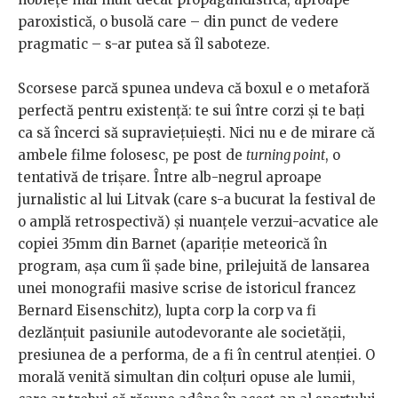
paroxistică, o busolă care – din punct de vedere
pragmatic – s-ar putea să îl saboteze.
Scorsese parcă spunea undeva că boxul e o metaforă
perfectă pentru existență: te sui între corzi și te bați
ca să încerci să supraviețuiești. Nici nu e de mirare că
ambele filme folosesc, pe post de
turning point
, o
tentativă de trișare. Între alb-negrul aproape
jurnalistic al lui Litvak (care s-a bucurat la festival de
o amplă retrospectivă) și nuanțele verzui-acvatice ale
copiei 35mm din Barnet (apariție meteorică în
program, așa cum îi șade bine, prilejuită de lansarea
unei monografii masive scrise de istoricul francez
Bernard Eisenschitz), lupta corp la corp va fi
dezlănțuit pasiunile autodevorante ale societății,
presiunea de a performa, de a fi în centrul atenției. O
morală venită simultan din colțuri opuse ale lumii,