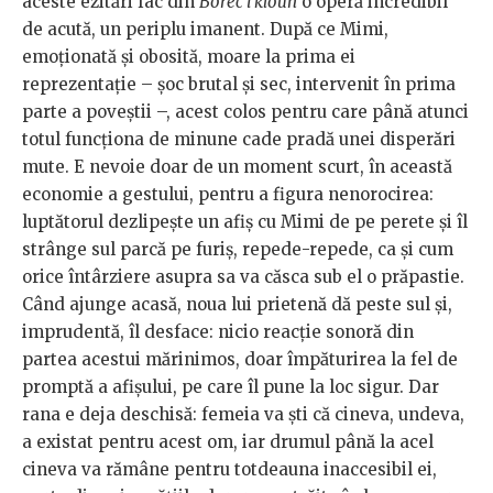
aceste ezitări fac din
Borec i kloun
o operă incredibil
de acută, un periplu imanent. După ce Mimi,
emoționată și obosită, moare la prima ei
reprezentație – șoc brutal și sec, intervenit în prima
parte a poveștii –, acest colos pentru care până atunci
totul funcționa de minune cade pradă unei disperări
mute. E nevoie doar de un moment scurt, în această
economie a gestului, pentru a figura nenorocirea:
luptătorul dezlipește un afiș cu Mimi de pe perete și îl
strânge sul parcă pe furiș, repede-repede, ca și cum
orice întârziere asupra sa va căsca sub el o prăpastie.
Când ajunge acasă, noua lui prietenă dă peste sul și,
imprudentă, îl desface: nicio reacție sonoră din
partea acestui mărinimos, doar împăturirea la fel de
promptă a afișului, pe care îl pune la loc sigur. Dar
rana e deja deschisă: femeia va ști că cineva, undeva,
a existat pentru acest om, iar drumul până la acel
cineva va rămâne pentru totdeauna inaccesibil ei,