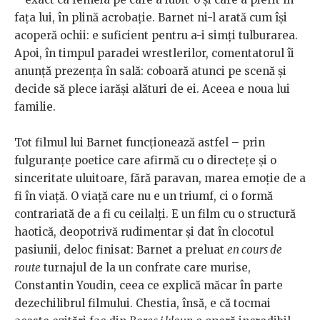
fața lui, în plină acrobație. Barnet ni-l arată cum își
acoperă ochii: e suficient pentru a-i simți tulburarea.
Apoi, în timpul paradei wrestlerilor, comentatorul îi
anunță prezența în sală: coboară atunci pe scenă și
decide să plece iarăși alături de ei. Aceea e noua lui
familie.
Tot filmul lui Barnet funcționează astfel – prin
fulguranțe poetice care afirmă cu o directețe și o
sinceritate uluitoare, fără paravan, marea emoție de a
fi în viață. O viață care nu e un triumf, ci o formă
contrariată de a fi cu ceilalți. E un film cu o structură
haotică, deopotrivă rudimentar și dat în clocotul
pasiunii, deloc finisat: Barnet a preluat
en cours de
route
turnajul de la un confrate care murise,
Constantin Youdin, ceea ce explică măcar în parte
dezechilibrul filmului. Chestia, însă, e că tocmai