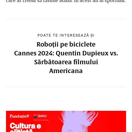
care ar trebui să răsune adânc în acest an al sportului.
POATE TE INTERESEAZĂ ȘI
Roboții pe biciclete
Cannes 2024: Quentin Dupieux vs.
Sărbătoarea filmului
Americana