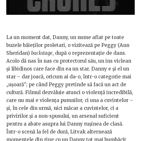
La un moment dat, Danny, un nume aflat pe toate
buzele băieților proletari, o vizitează pe Peggy (Ann
Sheridan)
backstage
, după o reprezentație de dans.
Acolo dă nas în nas cu protectorul său, un ins viclean
și libidinos care face din ea un star. Danny e și el un
star – dar joacă, oricum ai da-o, într-o categorie mai
„ușoară”; pe când Peggy pretinde să facă un act de
cultură. Filmul dezvăluie atunci o violență incredibilă,
care nu mai e violența pumnilor, ci una a cuvintelor –
și, în cele din urmă, nici măcar a cuvintelor, ci a
privirilor și a non-spusului, un arsenal suficient
pentru a abate asupra lui Danny rușinea de clasă.
Într-o scenă la fel de dură, Litvak alternează
momentele din ring cu un Danny tot mai bumbăcit,