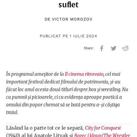
suflet
DE
VICTOR MOROZOV
PUBLICAT PE 1 IULIE 2024
În programul amețitor de la
Il cinema ritrovato
, cel mai
important festival dedicat filmului de patrimoniu, și-au
făcut loc anul acesta două titluri despre box și wrestling. Nu
cu pumnii și picioarele, ci cu evidența aproape poetică a
omului din popor chemat să se bată pentru a-și câștiga
traiul.
Lăsând la o parte tot ce le separă,
City for Conquest
(1940) al lui Anatole Litvak și
Borec i kloun
/
The Wrestler