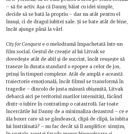
– să fie activ. Așa că Danny, băiat cu idei simple,
decide să se bată la propriu – dar nu atât pentru el
însuși, ci de dragul iubitei sale. Și se bate atât de bine,
încât ajunge până la vârf.
City for Conquest
e o melodramă împachetată într-un
film social. Gestul de creație al lui Litvak se
dovedește atât de abil și de succint, încât reușește să
traseze în durata standard o epopee a celor de jos,
prinși în timpuri complexe. Atât de amplă e această
traiectorie emoțională, încât filmul se transformă în
tragedie – dincolo de justa măsură obișnuită, Litvak
debarcă aici pe teritoriul marilor intensități, făcând
dintr-o iubire în contratimp o catastrofă. Iar toate
încercările lui Danny de a minimaliza dezastrul – ce e
ăla boxer care să se gândească, clipă de clipă, la iubita
lui înstrăinată? – nu fac decât să îl amplifice: simțim,
în spatele acestei fațade mereu binevoitoare și