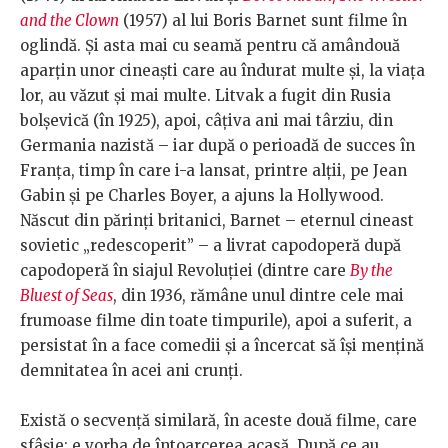
and the Clown
(1957) al lui Boris Barnet sunt filme în
oglindă. Și asta mai cu seamă pentru că amândouă
aparțin unor cineaști care au îndurat multe și, la viața
lor, au văzut și mai multe. Litvak a fugit din Rusia
bolșevică (în 1925), apoi, câțiva ani mai târziu, din
Germania nazistă – iar după o perioadă de succes în
Franța, timp în care i-a lansat, printre alții, pe Jean
Gabin și pe Charles Boyer, a ajuns la Hollywood.
Născut din părinți britanici, Barnet – eternul cineast
sovietic „redescoperit” – a livrat capodoperă după
capodoperă în siajul Revoluției (dintre care
By the
Bluest of Seas
, din 1936, rămâne unul dintre cele mai
frumoase filme din toate timpurile), apoi a suferit, a
persistat în a face comedii și a încercat să își mențină
demnitatea în acei ani crunți.
Există o secvență similară, în aceste două filme, care
sfâșie: e vorba de întoarcerea acasă. După ce au