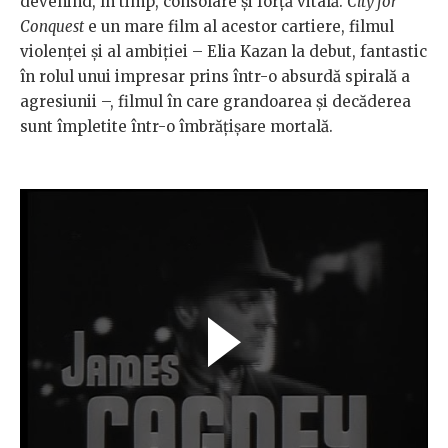
devenind, în timp, consolare și forță vitală.
City for
Conquest
e un mare film al acestor cartiere, filmul
violenței și al ambiției – Elia Kazan la debut, fantastic
în rolul unui impresar prins într-o absurdă spirală a
agresiunii –, filmul în care grandoarea și decăderea
sunt împletite într-o îmbrățișare mortală.