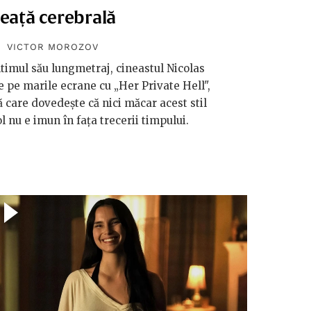
eață cerebrală
VICTOR MOROZOV
ltimul său lungmetraj, cineastul Nicolas
 pe marile ecrane cu „Her Private Hell",
ă care dovedește că nici măcar acest stil
l nu e imun în fața trecerii timpului.