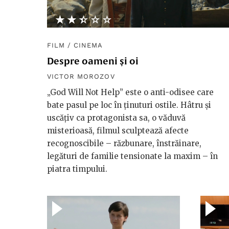
★★★★★
☆☆☆☆☆
FILM
/
CINEMA
Despre oameni și oi
VICTOR MOROZOV
„God Will Not Help” este o anti-odisee care
bate pasul pe loc în ținuturi ostile. Hâtru și
uscățiv ca protagonista sa, o văduvă
misterioasă, filmul sculptează afecte
recognoscibile – răzbunare, înstrăinare,
legături de familie tensionate la maxim – în
piatra timpului.