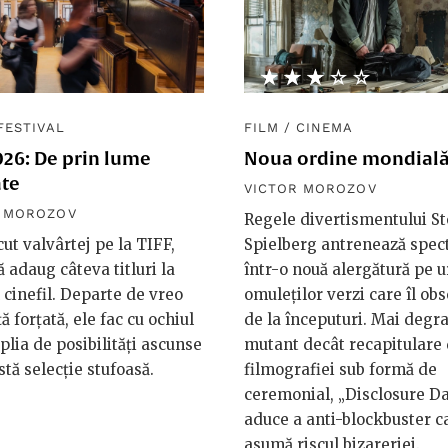
★★★★★
☆☆☆☆☆
FESTIVAL
FILM
/
CINEMA
026: De prin lume
Noua ordine mondial
te
VICTOR MOROZOV
R MOROZOV
Regele divertismentului S
ut valvârtej pe la TIFF,
Spielberg antrenează spec
ă adaug câteva titluri la
într-o nouă alergătură pe 
 cinefil. Departe de vreo
omuleților verzi care îl ob
ă forțată, ele fac cu ochiul
de la începuturi. Mai degr
plia de posibilități ascunse
mutant decât recapitulare 
stă selecție stufoasă.
filmografiei sub formă de
ceremonial, „Disclosure D
aduce a anti-blockbuster ca
asumă riscul bizareriei.