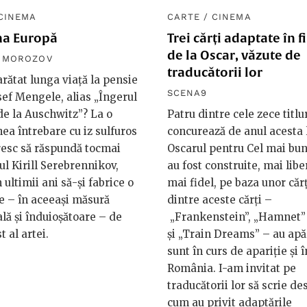
CINEMA
CARTE
/
CINEMA
na Europă
Trei cărți adaptate în f
de la Oscar, văzute de
R MOROZOV
traducătorii lor
rătat lunga viață la pensie
SCENA9
osef Mengele, alias „Îngerul
de la Auschwitz”? La o
Patru dintre cele zece titlu
a întrebare cu iz sulfuros
concurează de anul acesta 
resc să răspundă tocmai
Oscarul pentru Cel mai bun
ul Kirill Serebrennikov,
au fost construite, mai libe
n ultimii ani să-și fabrice o
mai fidel, pe baza unor cărț
 – în aceeași măsură
dintre aceste cărți –
ială și înduioșătoare – de
„Frankenstein”, „Hamnet”
st al artei.
și „Train Dreams” – au apă
sunt în curs de apariție și î
România. I-am invitat pe
traducătorii lor să scrie de
cum au privit adaptările