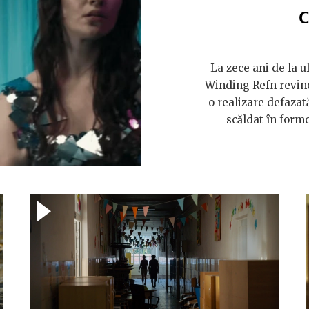
C
La zece ani de la u
Winding Refn revine
o realizare defazat
scăldat în formo