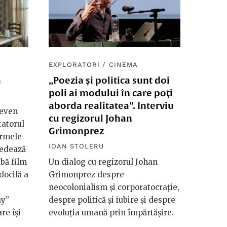
EXPLORATORI
/
CINEMA
ă
„Poezia și politica sunt doi
poli ai modului în care poți
aborda realitatea”. Interviu
teven
cu regizorul Johan
tatorul
Grimonprez
urmele
IOAN STOLERU
sedează
abă film
Un dialog cu regizorul Johan
docilă a
Grimonprez despre
neocolonialism și corporatocrație,
ay”
despre politică și iubire și despre
re își
evoluția umană prin împărtășire.