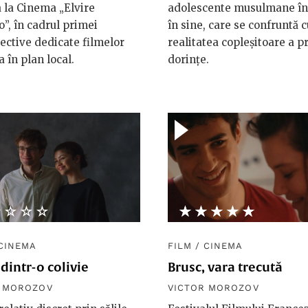
 la Cinema „Elvire
adolescente musulmane în
”, în cadrul primei
în sine, care se confruntă c
ective dedicate filmelor
realitatea copleșitoare a p
a în plan local.
dorințe.
★★★★
☆☆☆☆
★★★★★
☆☆☆☆☆
CINEMA
FILM
/
CINEMA
dintr-o colivie
Brusc, vara trecută
R MOROZOV
VICTOR MOROZOV