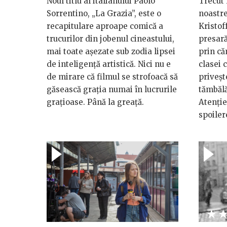
Noul titlu al italianului Paolo
Trecut 
Sorrentino, „La Grazia”, este o
noastre
recapitulare aproape comică a
Kristof
trucurilor din jobenul cineastului,
presară
mai toate așezate sub zodia lipsei
prin că
de inteligență artistică. Nici nu e
clasei 
de mirare că filmul se strofoacă să
priveșt
găsească grația numai în lucrurile
tămbălă
grațioase. Până la greață.
Atenție
spoiler
★
☆