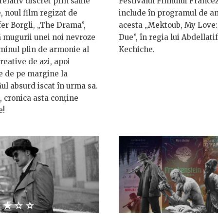
relativ discret prin sălile
Festivalul Filmului France
, noul film regizat de
include în programul de a
fer Borgli, „The Drama”,
acesta „Mektoub, My Love:
 mugurii unei noi nevroze
Due”, în regia lui Abdellatif
minul plin de armonie al
Kechiche.
creative de azi, apoi
e de pe margine la
ul absurd iscat în urma sa.
, cronica asta conține
e!
★★★★
☆☆☆☆