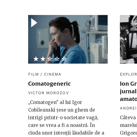
★★★★★
☆☆☆☆☆
FILM
/
CINEMA
EXPLOR
Comatogeneric
Ion Gr
jurnal
VICTOR MOROZOV
amato
„Comatogen" al lui Igor
ANDREI
Cobileanski țese un ghem de
intrigi printr-o societate vagă,
Câteva 
care se vrea a fi a noastră. În
marelui
ciuda unor intenții lăudabile de a
Grigore