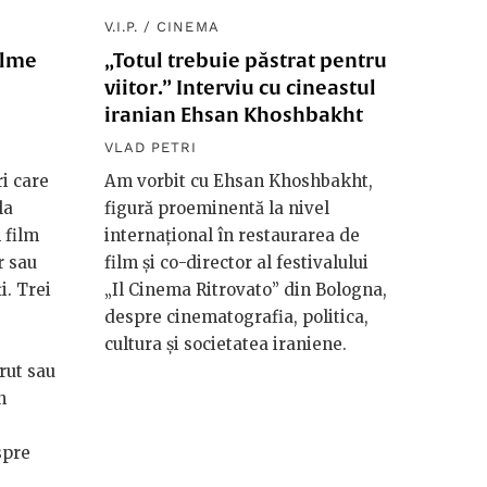
V.I.P.
/
CINEMA
ilme
„Totul trebuie păstrat pentru
viitor.” Interviu cu cineastul
iranian Ehsan Khoshbakht
VLAD PETRI
ri care
Am vorbit cu Ehsan Khoshbakht,
la
figură proeminentă la nivel
 film
internațional în restaurarea de
r sau
film și co-director al festivalului
i. Trei
„Il Cinema Ritrovato” din Bologna,
despre cinematografia, politica,
cultura și societatea iraniene.
rut sau
n
spre