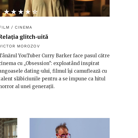
★★★★★
☆☆☆☆☆
FILM
/
CINEMA
Relația glitch-uită
VICTOR MOROZOV
Tânărul YouTuber Curry Barker face pasul către
cinema cu „Obsession": exploatând inspirat
angoasele dating-ului, filmul își camuflează cu
talent slăbiciunile pentru a se impune ca hitul
horror al unei generații.