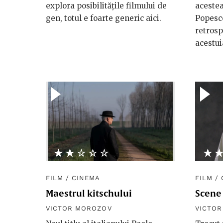
explora posibilitățile filmului de
acestea
gen, totul e foarte generic aici.
Popesco
retrosp
acestui
★★★★★
☆☆☆☆☆
★
☆
FILM
/
CINEMA
FILM
/
Maestrul kitschului
Scene 
VICTOR MOROZOV
VICTO