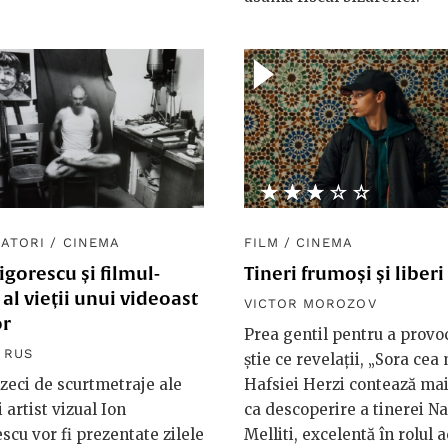
★★★★★
☆☆☆☆☆
ATORI
/
CINEMA
FILM
/
CINEMA
igorescu și filmul-
Tineri frumoși și liberi
 al vieții unui videoast
VICTOR MOROZOV
r
Prea gentil pentru a provo
 RUS
știe ce revelații, „Sora cea 
zeci de scurtmetraje ale
Hafsiei Herzi contează mai
 artist vizual Ion
ca descoperire a tinerei N
scu vor fi prezentate zilele
Melliti, excelentă în rolul 