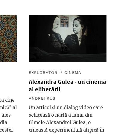
EXPLORATORI
/
CINEMA
Alexandra Gulea - un cinema
al eliberării
ANDREI RUS
ca cine
mică” al
Un articol și un dialog video care
 ales
schițează o hartă a lumii din
adia
filmele Alexandrei Gulea, o
acestei
cineastă experimentală atipică în