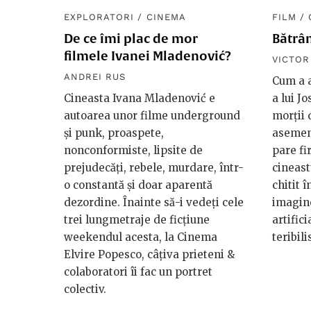
EXPLORATORI
/
CINEMA
FILM
/
De ce îmi plac de mor
Bătrâ
filmele Ivanei Mladenović?
VICTO
ANDREI RUS
Cum a a
Cineasta Ivana Mladenović e
a lui J
autoarea unor filme underground
morții 
și punk, proaspete,
asemene
nonconformiste, lipsite de
pare fi
prejudecăți, rebele, murdare, într-
cineast
o constantă și doar aparentă
chitit î
dezordine. Înainte să-i vedeți cele
imagine
trei lungmetraje de ficțiune
artific
weekendul acesta, la Cinema
teribili
Elvire Popesco, câțiva prieteni &
colaboratori îi fac un portret
colectiv.