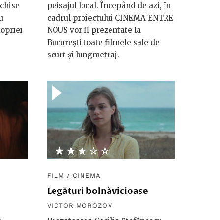
chise
peisajul local. Începând de azi, în
u
cadrul proiectului CINEMA ENTRE
ropriei
NOUS vor fi prezentate la
București toate filmele sale de
scurt și lungmetraj.
★★★★★
☆☆☆☆☆
FILM
/
CINEMA
Legături bolnăvicioase
VICTOR MOROZOV