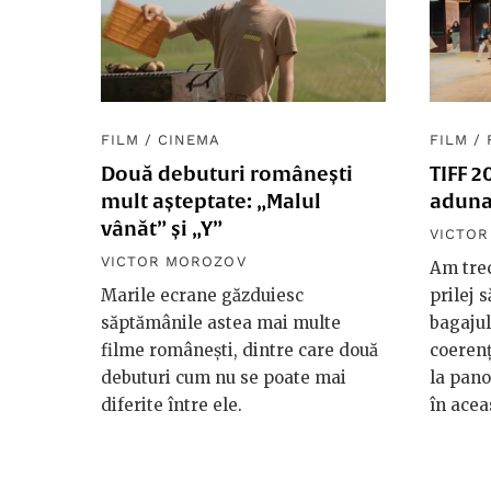
FILM
/
CINEMA
FILM
/
Două debuturi românești
TIFF 2
mult așteptate: „Malul
aduna
vânăt” și „Y”
VICTO
VICTOR MOROZOV
Am trec
Marile ecrane găzduiesc
prilej s
săptămânile astea mai multe
bagajul
filme românești, dintre care două
coerenț
debuturi cum nu se poate mai
la pano
diferite între ele.
în acea