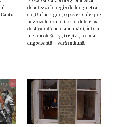
z
Prozatoarea Cecilia Ștefănescu
nul
debutează în regia de lungmetraj
 Canto
cu „Un loc sigur”, o poveste despre
nevrozele românilor middle class
desfășurată pe malul mării, într-o
melancolică – și, treptat, tot mai
angoasantă – vară indiană.