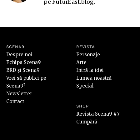
pe
FuturEast.blog
.
SCENA9
REVISTA
Despre noi
Personaje
Echipa Scena9
Arte
BRD și Scena9
Intră la idei
Vrei să publici pe
Lumea noastră
Scena9?
Special
Newsletter
Contact
SHOP
Revista Scena9 #7
Cumpără