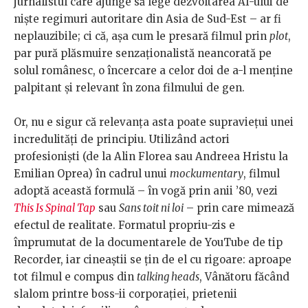
jurnalistul care ajunge să lege dezvoltarea AI-ului de
niște regimuri autoritare din Asia de Sud-Est – ar fi
neplauzibile; ci că, așa cum le presară filmul prin
plot
,
par pură plăsmuire senzaționalistă neancorată pe
solul românesc, o încercare a celor doi de a-l menține
palpitant și relevant în zona filmului de gen.
Or, nu e sigur că relevanța asta poate supraviețui unei
incredulități de principiu. Utilizând actori
profesioniști (de la Alin Florea sau Andreea Hristu la
Emilian Oprea) în cadrul unui
mockumentary
, filmul
adoptă această formulă – în vogă prin anii ’80, vezi
This Is Spinal Tap
sau
Sans toit ni loi
– prin care mimează
efectul de realitate. Formatul propriu-zis e
împrumutat de la documentarele de YouTube de tip
Recorder, iar cineaștii se țin de el cu rigoare: aproape
tot filmul e compus din
talking heads
, Vânătoru făcând
slalom printre boss-ii corporației, prietenii