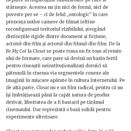
stârnește. Acestea nu țin nici de formă, nici de
poveste per se – ci de felul „ontologic” în care
prezența noilor camere de filmat ieftine
reconfigurează teritoriul vizibilului, ștergând
distincțiile rigide dintre document și ficțiune,
actorul-din-film și actorul-din-filmul-din-film. De la
Be My Cat
la
Clasat
se poate trasa un fir roșu al remix-
ului de formate, care pare să devină un bazin fertil
pentru cineaștii neinstituționalizați dornici să
pătrundă în cinema via segmentele conexe ale
imaginii în mișcare apărute în cultura Internetului. Pe
de altă parte,
Clasat
nu e un film radical, pentru că nu
își îmbrățișează până la capăt natura de produs
derivat, libertatea de a fi bastard pe tărâmul
cinemaului. Dar reprezintă o bază solidă pentru
experimente ulterioare.