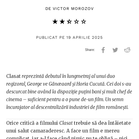
DE
VICTOR MOROZOV
★★★★★
☆☆☆☆☆
PUBLICAT PE 19 APRILIE 2025
Clasat
reprezintă debutul în lungmetraj al unui duo
regizoral, George ve Gänæaard și Horia Cucută. Cei doi s-au
descurcat bine având la dispoziție puțini bani și mult chef de
cinema – suficient pentru a o pune de-un film. Un semn
încurajator al descentralizării industriei de film românești.
Orice critică a filmului
Clasat
trebuie să dea întâietate
unui salut camaraderesc. A face un film e mereu
complicat, iar a-l face când nimic nu te obligă – nici