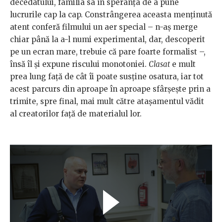
decedatului, familia sa în speranța de a pune
lucrurile cap la cap. Constrângerea aceasta menținută
atent conferă filmului un aer special – n-aș merge
chiar până la a-l numi experimental, dar, descoperit
pe un ecran mare, trebuie că pare foarte formalist –,
însă îl și expune riscului monotoniei.
Clasat
e mult
prea lung față de cât îi poate susține osatura, iar tot
acest parcurs din aproape în aproape sfârșește prin a
trimite, spre final, mai mult către atașamentul vădit
al creatorilor față de materialul lor.