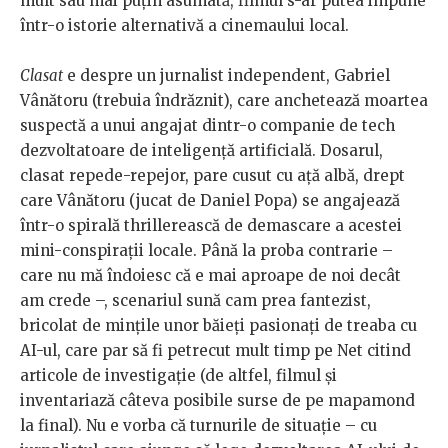
mult sau mai puțin asumată, filmul s-ar putea impune
într-o istorie alternativă a cinemaului local.
Clasat
e despre un jurnalist independent, Gabriel
Vânătoru (trebuia îndrăznit), care anchetează moartea
suspectă a unui angajat dintr-o companie de tech
dezvoltatoare de inteligență artificială. Dosarul,
clasat repede-repejor, pare cusut cu ață albă, drept
care Vânătoru (jucat de Daniel Popa) se angajează
într-o spirală thrillerească de demascare a acestei
mini-conspirații locale. Până la proba contrarie –
care nu mă îndoiesc că e mai aproape de noi decât
am crede –, scenariul sună cam prea fantezist,
bricolat de mințile unor băieți pasionați de treaba cu
AI-ul, care par să fi petrecut mult timp pe Net citind
articole de investigație (de altfel, filmul și
inventariază câteva posibile surse de pe mapamond
la final). Nu e vorba că turnurile de situație – cu