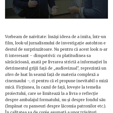
Vorbeam de naivitate: însăși ideea de a imita, într-un
film, look-ul jurnalismului de investigație autohton e
destul de surprinzătoare. Nu pentru că acest look n-ar
fi interesant – dimpotrivă: cu platitudinea sa
sărăcăcioasă, axată pe livrarea strictă a informației în
detrimentul grijii față de „audiovizual”, reprezintă un
alien
de luat în seamă față de materia complexă a
cinemaului –, ci pentru că el propune inevitabil o miză
mică. Ficțiunea, în cazul de față, lovește la temelia
proiectului, care se limitează la a livra o reflecție
despre ambalajul formatului, nu și despre fondul său
(împănat cu panseuri despre lăcomia patronilor etc.).
În calitatea sa de copie asumată a unor trăsături