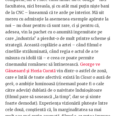
facultatea, nici breasla, și cu atât mai puțin niște bani
de la CNC – înseamnă că te arde pe interior. Mă uit
mereu cu admirație la asemenea exemple apărute la
noi – nu doar pentru că sunt rare, ci și pentru că,
adesea, vin la pachet cu o anumită ingenuitate pe
care „industria” a pierdut-o de mult printre scheme și
strategii. Această copilărie a artei – când filmul e
cinefilie străluminată, când regia e actul de a te
măsura cu idolii tăi – e ceea ce poate permite
cinemaului românesc să întinerească.
George ve
Gänæaard și Horia Cucută
vin dintr-o astfel de zonă,
care e întâi de toate afectivă: există în
Clasat
o aură de
geek
, o ambiție luminoasă (cinemaul poate fi o cale
către adevăr) dublată de o naivitate înduioșătoare
(filmul pare să sosească „la timp”, dar se și simte
foarte demodat). Experiența vizionării plutește între
cele două, conștientă că, în marginalitatea sa mai