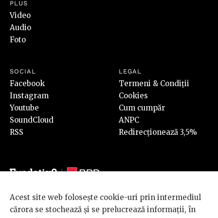
PLUS
Video
Audio
Foto
SOCIAL
LEGAL
Facebook
Termeni & Condiții
Instagram
Cookies
Youtube
Cum cumpăr
SoundCloud
ANPC
RSS
Redirecționează 3,5%
Acest site web folosește cookie-uri prin intermediul
© 2026 BRD Groupe Société Générale, toate drepturile rezervate.
cărora se stochează și se prelucrează informații, în
Scena 9 este un proiect sustinut de
BRD GROUPE SOCIÉTÉ