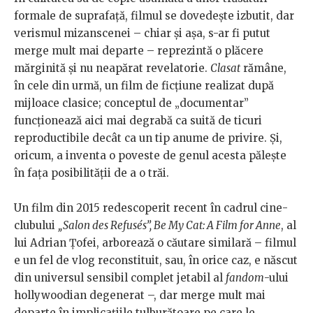
formale de suprafață, filmul se dovedește izbutit, dar
verismul mizanscenei – chiar și așa, s-ar fi putut
merge mult mai departe – reprezintă o plăcere
mărginită și nu neapărat revelatorie.
Clasat
rămâne,
în cele din urmă, un film de ficțiune realizat după
mijloace clasice; conceptul de „documentar”
funcționează aici mai degrabă ca suită de ticuri
reproductibile decât ca un tip anume de privire. Și,
oricum, a inventa o poveste de genul acesta pălește
în fața posibilității de a o trăi.
Un film din 2015 redescoperit recent în cadrul cine-
clubului
„Salon des Refusés”, Be My Cat: A Film for Anne
, al
lui Adrian Țofei, arborează o căutare similară – filmul
e un fel de vlog reconstituit, sau, în orice caz, e născut
din universul sensibil complet jetabil al
fandom
-ului
hollywoodian degenerat –, dar merge mult mai
departe în implicațiile tulburătoare pe care le