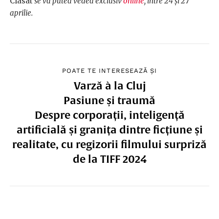
Clasat
se va putea vedea exclusiv
online
, între 24 și 27
aprilie.
POATE TE INTERESEAZĂ ȘI
Varză à la Cluj
Pasiune și traumă
Despre corporații, inteligență
artificială și granița dintre ficțiune și
realitate, cu regizorii filmului surpriză
de la TIFF 2024