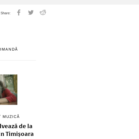
COMANDĂ
/
MUZICĂ
lvează de la
in Timișoara