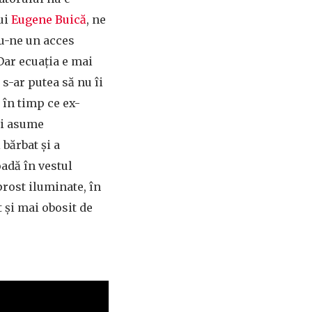
ui
Eugene Buică
, ne
du-ne un acces
 Dar ecuația e mai
 s-ar putea să nu îi
 în timp ce ex-
și asume
bărbat și a
oadă în vestul
prost iluminate, în
 și mai obosit de