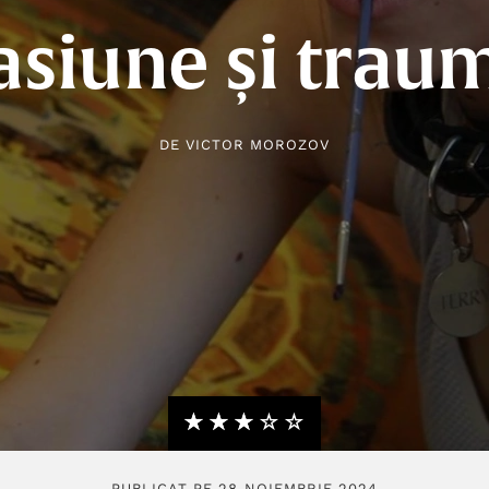
asiune și trau
DE
VICTOR MOROZOV
★★★★★
☆☆☆☆☆
PUBLICAT PE 28 NOIEMBRIE 2024