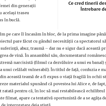
Ce cred tinerii de
 femei din generații
Întrebare d
u același traseu
s în buclă.
ilm pe care îl încasăm în bloc, de la prima imagine până
oiectul pare făcut cu gândul necesității ca spectatorul să
 suferință, abuz, traumă – dar nu e sigur dacă această pr
grea de vină. În ansamblul său, documentarul românesc 
xtremă narcisistă (filmul ca dezvăluire a unui eu banal) 
a unui celălalt vulnerabil). În titlul de față, confuzia e 
in această teamă de a fi expus o viață fragilă în ochii st
reze materialul spunând că povestea lui Alice e, de fapt,
 ratată pentru că, în loc să mai restabilească echilibrul 
ste filmat, apare ca tentativă oportunistă de a se agăța d
 de interpretare deja știută.