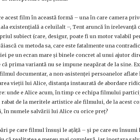
e acest film în această formă – una în care camera priv
la existențială a celuilalt –, Tent aruncă în irelevanță
priul subiect (care, desigur, poate fi un motor valabil pe
trăiască cu metoda sa, care este fatalmente una contradic
iei pe un ecran mare și binele concret al unui ajutor dire
e că prima variantă nu se impune neapărat de la sine. Ex
n filmul documentar, a non-asistenței persoanelor aflate 
rea vieții lui Alice, distanța instaurată de abordare rid
re: unde e Alice acum, în timp ce echipa filmului partici
e rabat de la meritele artistice ale filmului, de la acest 
ă, în numele salvării lui Alice cu orice preț?
ări pe care filmul însuși le ațâță – și pe care eu însumi
știu că realitatea e mereu mai complexă, iar ipostaza salv