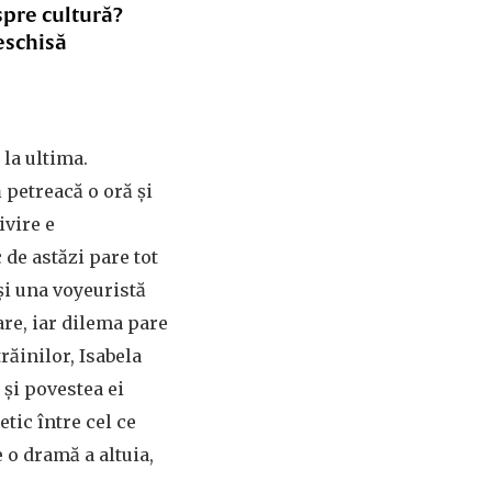
spre cultură?
eschisă
 la ultima.
 petreacă o oră și
ivire e
de astăzi pare tot
și una voyeuristă
mare, iar dilema pare
răinilor, Isabela
 și povestea ei
etic între cel ce
e o dramă a altuia,