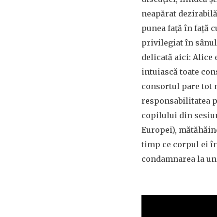
neapărat dezirabilă.
punea față în față 
privilegiat în sânul
delicată aici: Alice
intuiască toate con
consortul pare tot 
responsabilitatea p
copilului din sesiun
Europei), mătăhăind
timp ce corpul ei î
condamnarea la un 