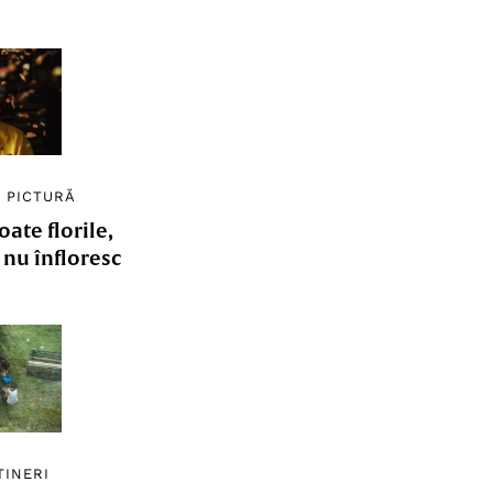
/
PICTURĂ
ate florile,
e nu înfloresc
TINERI