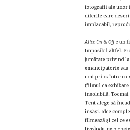
fotografii ale unor
diferite care descri
implacabil, reprodu
Alice On & Off
e un f
Imposibil altfel. Pr
jumătate privind la
emancipatorie sau 
mai prins între o e
(filmul ca exhibare 
insolubilă. Tocmai d
Tent alege să încad
însăși. Idee complet
filmează și cel ce e
livrându-ne o cheie