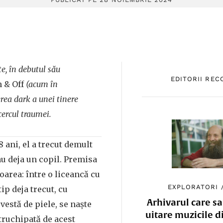
e, în debutul său
EDITORII RE
n & Off
(acum în
rea dark a unei tinere
cercul traumei.
8 ani, el a trecut demult
u deja un copil. Premisa
oarea: între o liceancă cu
EXPLORATORI
tip deja trecut, cu
Arhivarul care sa
vestă de piele, se naște
uitare muzicile d
ntruchipată de acest