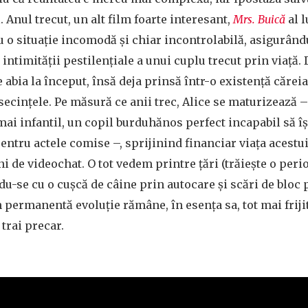
 Anul trecut, un alt film foarte interesant,
Mrs. Buică
al l
cu o situație incomodă și chiar incontrolabilă, asigurân
 intimității pestilențiale a unui cuplu trecut prin viață.
 e abia la început, însă deja prinsă într-o existență căreia
secințele. Pe măsură ce anii trec, Alice se maturizează –
mai infantil, un copil burduhănos perfect incapabil să î
entru actele comise –, sprijinind financiar viața acestui 
i de videochat. O tot vedem printre țări (trăiește o peri
u-se cu o cușcă de câine prin autocare și scări de bloc 
n permanentă evoluție rămâne, în esența sa, tot mai frijit
trai precar.