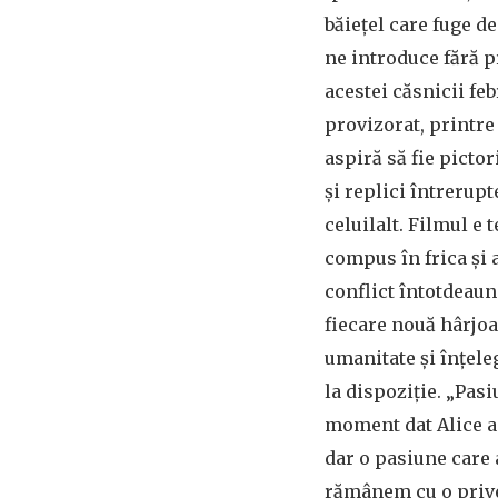
băiețel care fuge de
ne introduce fără 
acestei căsnicii feb
provizorat, printre
aspiră să fie pictor
și replici întrerup
celuilalt. Filmul e 
compus în frica și
conflict întotdeau
fiecare nouă hârjoa
umanitate și înțeleg
la dispoziție. „Pas
moment dat Alice ac
dar o pasiune care a
rămânem cu o privel