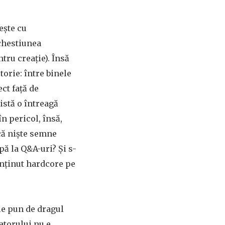
ește cu
 chestiunea
ntru creație). Însă
torie: între binele
ct față de
istă o întreagă
în pericol, însă,
ică niște semne
pă la Q&A-uri? Și s-
conținut hardcore pe
 le pun de dragul
atorului nu e