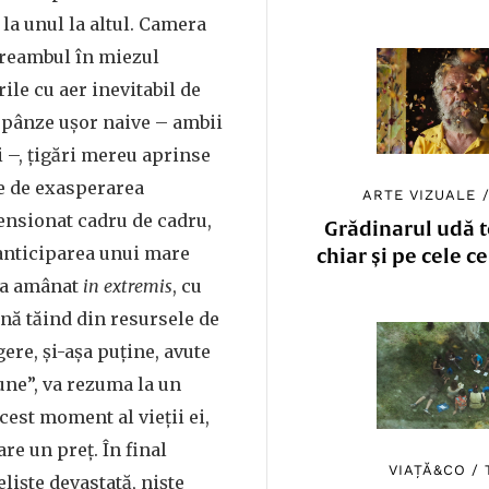
 la unul la altul. Camera
preambul în miezul
rile cu aer inevitabil de
 pânze ușor naive – ambii
i –, țigări mereu aprinse
te de exasperarea
ARTE VIZUALE
tensionat cadru de cadru,
Grădinarul udă to
 anticiparea unui mare
chiar și pe cele c
na amânat
in extremis
, cu
nă tăind din resursele de
ere, și-așa puține, avute
iune”, va rezuma la un
est moment al vieții ei,
re un preț. În final
VIAȚĂ&CO
/
iște devastată, niște