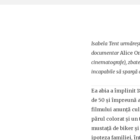
Isabela Tent urmăreșt
documentar
Alice O
cinematografe), zbate
incapabile să spargă 
Ea abia a împlinit 1
de 50 și împreună a
filmului anunță cul
părul colorat și un 
mustață de biker și 
ipoteza familiei, î