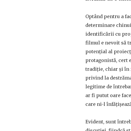
Optând pentru a fac
determinare chinuia
identificării cu pro
filmul e nevoit să 
potențial al proiecț
protagonistă, cert 
tradiție, chiar și î
privind la destrăma
legitime de întreba
ar fi putut oare fac
care ni-l înfățișeaz
Evident, sunt întreb
discuției, fiindcă 