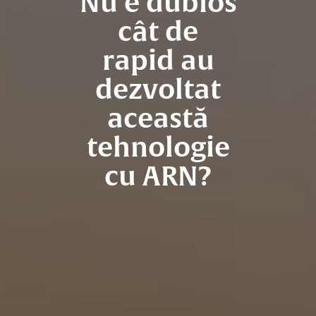
Nu e dubios
cât de
rapid au
dezvoltat
această
tehnologie
cu ARN?