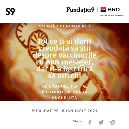
ȘTIINȚĂ
/
CORONAVIRUS
Tot ce ți-ai dorit
vreodată să știi
despre vaccinurile
cu ARN mesager,
dar ți-a fost frică
să întrebi
DE
EMANUEL FERTIG
,
ILUSTRAȚII DE
GIULIA
ANGHELUȚĂ
PUBLICAT PE 18 IANUARIE 2021