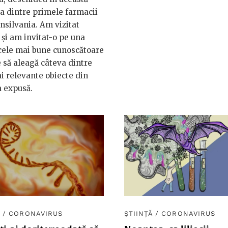
a dintre primele farmacii
nsilvania. Am vizitat
și am invitat-o pe una
cele mai bune cunoscătoare
e să aleagă câteva dintre
i relevante obiecte din
a expusă.
Ă
/
CORONAVIRUS
ȘTIINȚĂ
/
CORONAVIRUS