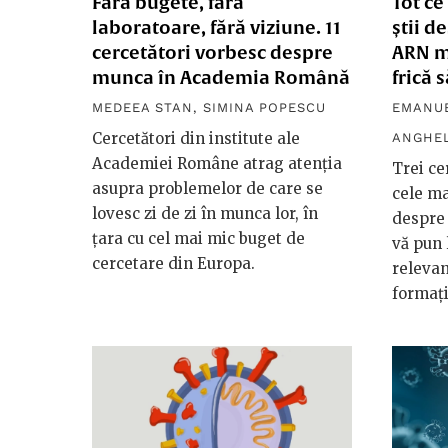
Fără bugete, fără
Tot ce
laboratoare, fără viziune. 11
știi d
cercetători vorbesc despre
ARN me
munca în Academia Română
frică 
MEDEEA STAN
,
SIMINA POPESCU
EMANUE
Cercetători din institute ale
ANGHE
Academiei Române atrag atenția
Trei ce
asupra problemelor de care se
cele ma
lovesc zi de zi în munca lor, în
despre 
țara cu cel mai mic buget de
vă pun 
cercetare din Europa.
relevan
formați