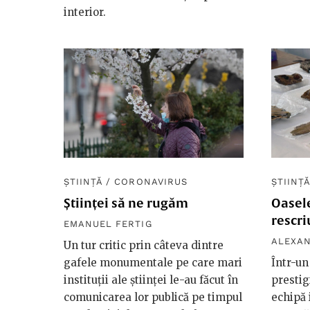
interior.
ȘTIINȚĂ
/
CORONAVIRUS
ȘTIINȚ
Științei să ne rugăm
Oasele
rescri
EMANUEL FERTIG
ALEXAN
Un tur critic prin câteva dintre
gafele monumentale pe care mari
Într-un
instituții ale științei le-au făcut în
prestig
comunicarea lor publică pe timpul
echipă 