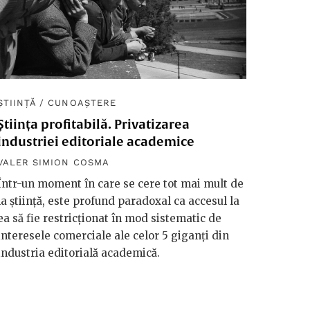
ȘTIINȚĂ
/
CUNOAȘTERE
Știința profitabilă. Privatizarea
industriei editoriale academice
VALER SIMION COSMA
Într-un moment în care se cere tot mai mult de
la știință, este profund paradoxal ca accesul la
ea să fie restricționat în mod sistematic de
interesele comerciale ale celor 5 giganți din
industria editorială academică.