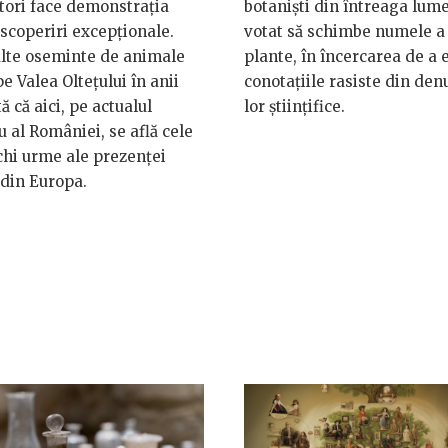
tori face demonstrația
botaniști din întreaga lum
scoperiri excepționale.
votat să schimbe numele a
lte oseminte de animale
plante, în încercarea de a 
pe Valea Oltețului în anii
conotațiile rasiste din den
ă că aici, pe actualul
lor științifice.
iu al României, se află cele
hi urme ale prezenței
din Europa.