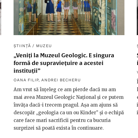
ȘTIINȚĂ
/
MUZEU
„Veniți la Muzeul Geologic. E singura
formă de supraviețuire a acestei
instituții”
OANA FILIP
,
ANDREI BECHERU
Am vrut să înțeleg ce am pierde dacă nu am
mai avea Muzeul Geologic Național și ce putem
învăța dacă-i trecem pragul. Așa am ajuns să
descopăr „geologia ca un ou Kinder” și o echipă
care face mari sacrificii pentru ca bucuria
surprizei să poată exista în continuare.