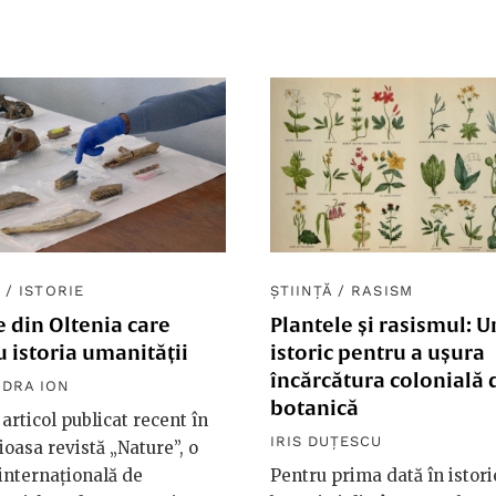
Ă
/
ISTORIE
ȘTIINȚĂ
/
RASISM
 din Oltenia care
Plantele și rasismul: U
u istoria umanității
istoric pentru a ușura
încărcătura colonială 
DRA ION
botanică
 articol publicat recent în
IRIS DUȚESCU
ioasa revistă „Nature”, o
internațională de
Pentru prima dată în istori