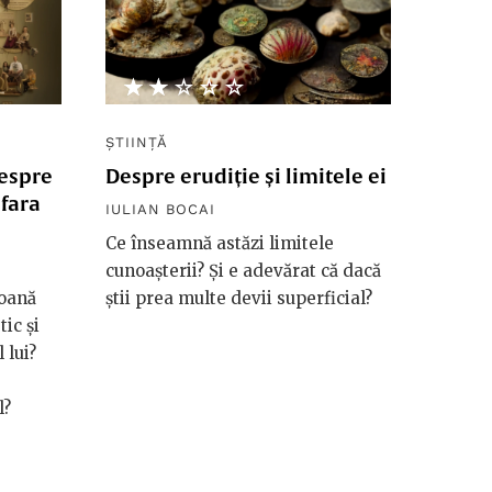
★★★★★
☆☆☆☆☆
ȘTIINȚĂ
Despre
Despre erudiție și limitele ei
afara
IULIAN BOCAI
Ce înseamnă astăzi limitele
cunoașterii? Și e adevărat că dacă
soană
știi prea multe devii superficial?
ic și
 lui?
l?