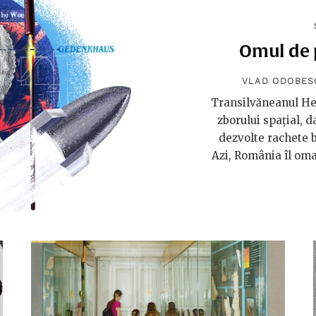
Omul de p
VLAD ODOBES
Transilvăneanul Her
zborului spațial, d
dezvolte rachete b
Azi, România îl oma