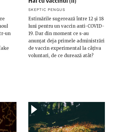
Hai cu vaccinul (II)
SKEPTIC PENGUS
tre
Estimările sugerează între 12 şi 18
noul
luni pentru un vaccin anti-COVID-
tr-un
19. Dar din moment ce s-au
anunţat deja primele administrări
 fake
de vaccin experimental la câțiva
voluntari, de ce durează atât?