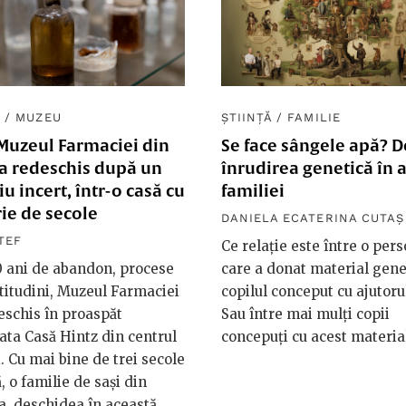
Ă
/
MUZEU
ȘTIINȚĂ
/
FAMILIE
Muzeul Farmaciei din
Se face sângele apă? 
-a redeschis după un
înrudirea genetică în 
u incert, într-o casă cu
familiei
rie de secole
DANIELA ECATERINA CUTAȘ
TEF
Ce relație este între o per
 ani de abandon, procese
care a donat material genet
rtitudini, Muzeul Farmaciei
copilul conceput cu ajutorul
eschis în proaspăt
Sau între mai mulți copii
ata Casă Hintz din centrul
concepuți cu acest materia
i. Cu mai bine de trei secole
, o familie de sași din
a, deschidea în această