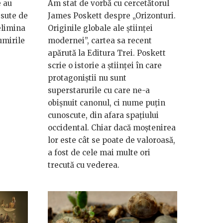
e au
Am stat de vorbă cu cercetătorul
 sute de
James Poskett despre „Orizonturi.
elimina
Originile globale ale științei
umirile
modernei”, cartea sa recent
apărută la Editura Trei. Poskett
scrie o istorie a științei în care
protagoniștii nu sunt
superstarurile cu care ne-a
obișnuit canonul, ci nume puțin
cunoscute, din afara spațiului
occidental. Chiar dacă moștenirea
lor este cât se poate de valoroasă,
a fost de cele mai multe ori
trecută cu vederea.