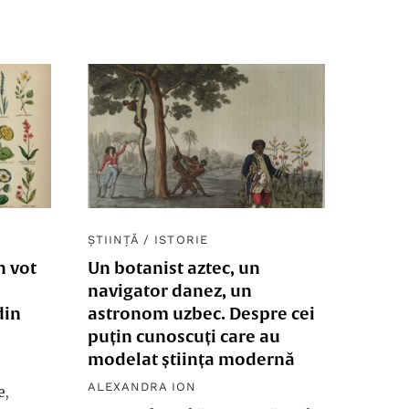
ȘTIINȚĂ
/
ISTORIE
n vot
Un botanist aztec, un
navigator danez, un
din
astronom uzbec. Despre cei
puțin cunoscuți care au
modelat știința modernă
ALEXANDRA ION
e,