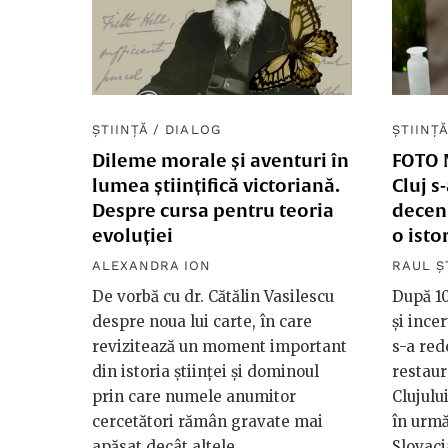
ȘTIINȚĂ
/
DIALOG
ȘTIINȚ
Dileme morale și aventuri în
FOTO 
lumea științifică victoriană.
Cluj s
Despre cursa pentru teoria
deceni
evoluției
o isto
ALEXANDRA ION
RAUL Ș
De vorbă cu dr. Cătălin Vasilescu
După 10
despre noua lui carte, în care
și ince
revizitează un moment important
s-a red
din istoria științei și dominoul
restaur
prin care numele anumitor
Clujulu
cercetători rămân gravate mai
în urmă
apăsat decât altele.
Slovaci