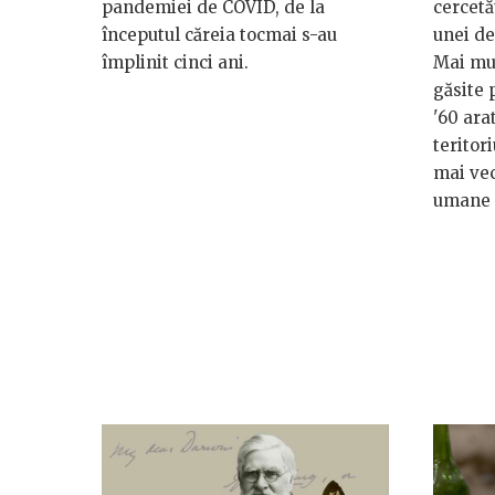
pandemiei de COVID, de la
cercetă
începutul căreia tocmai s-au
unei de
împlinit cinci ani.
Mai mu
găsite 
'60 arat
teritor
mai vec
umane 