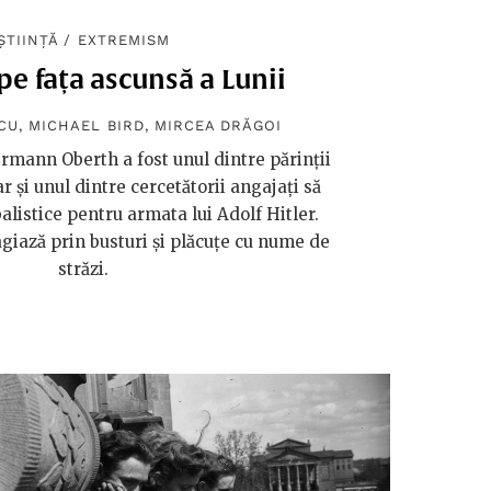
ȘTIINȚĂ
/
EXTREMISM
e fața ascunsă a Lunii
CU
,
MICHAEL BIRD
,
MIRCEA DRĂGOI
mann Oberth a fost unul dintre părinții
ar și unul dintre cercetătorii angajați să
alistice pentru armata lui Adolf Hitler.
giază prin busturi și plăcuțe cu nume de
străzi.