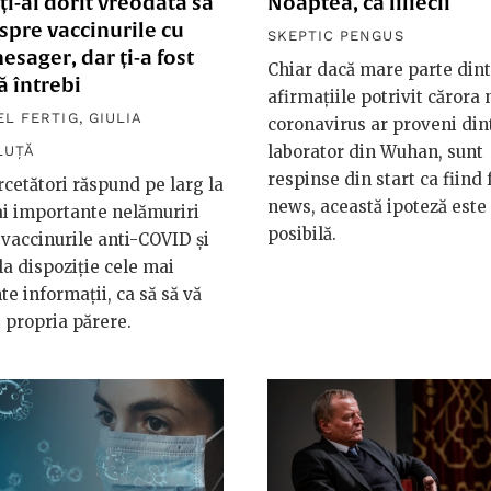
 ți-ai dorit vreodată să
Noaptea, ca liliecii
espre vaccinurile cu
SKEPTIC PENGUS
sager, dar ți-a fost
Chiar dacă mare parte din
să întrebi
afirmațiile potrivit cărora 
L FERTIG
,
GIULIA
coronavirus ar proveni din
laborator din Wuhan, sunt
LUȚĂ
respinse din start ca fiind
rcetători răspund pe larg la
news, această ipoteză este
i importante nelămuriri
posibilă.
vaccinurile anti-COVID și
la dispoziție cele mai
te informații, ca să să vă
 propria părere.