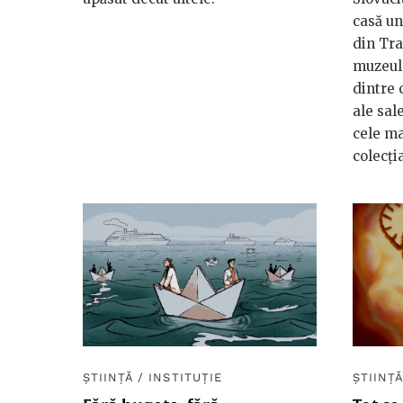
casă un
din Tra
muzeul 
dintre 
ale sal
cele ma
colecți
ȘTIINȚĂ
/
INSTITUȚIE
ȘTIINȚ