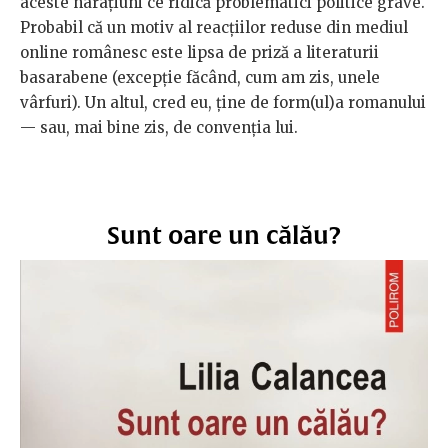
aceste narațiuni ce ridică problematici politice grave.
Probabil că un motiv al reacțiilor reduse din mediul
online românesc este lipsa de priză a literaturii
basarabene (excepție făcând, cum am zis, unele
vârfuri). Un altul, cred eu, ține de form(ul)a romanului
— sau, mai bine zis, de convenția lui.
Sunt oare un călău?