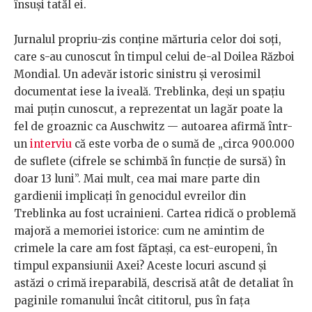
însuși tatăl ei.
Jurnalul propriu-zis conține mărturia celor doi soți,
care s-au cunoscut în timpul celui de-al Doilea Război
Mondial. Un adevăr istoric sinistru și verosimil
documentat iese la iveală. Treblinka, deși un spațiu
mai puțin cunoscut, a reprezentat un lagăr poate la
fel de groaznic ca Auschwitz — autoarea afirmă într-
un
interviu
că este vorba de o sumă de „circa 900.000
de suflete (cifrele se schimbă în funcție de sursă) în
doar 13 luni”. Mai mult, cea mai mare parte din
gardienii implicați în genocidul evreilor din
Treblinka au fost ucrainieni. Cartea ridică o problemă
majoră a memoriei istorice: cum ne amintim de
crimele la care am fost făptași, ca est-europeni, în
timpul expansiunii Axei? Aceste locuri ascund și
astăzi o crimă ireparabilă, descrisă atât de detaliat în
paginile romanului încât cititorul, pus în fața