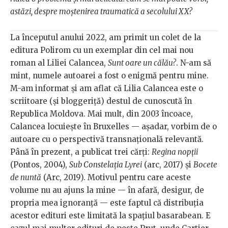
astăzi, despre moștenirea traumatică a secolului XX?
La începutul anului 2022, am primit un colet de la
editura Polirom cu un exemplar din cel mai nou
roman al Liliei Calancea,
Sunt oare un călău?
. N-am să
mint, numele autoarei a fost o enigmă pentru mine.
M-am informat și am aflat că Lilia Calancea este o
scriitoare (și bloggeriță) destul de cunoscută în
Republica Moldova. Mai mult, din 2003 încoace,
Calancea locuiește în Bruxelles — așadar, vorbim de o
autoare cu o perspectivă transnațională relevantă.
Până în prezent, a publicat trei cărți:
Regina nopții
(Pontos, 2004),
Sub Constelația Lyrei
(arc, 2017) și
Bocete
de nuntă
(Arc, 2019). Motivul pentru care aceste
volume nu au ajuns la mine — în afară, desigur, de
propria mea ignoranță — este faptul că distribuția
acestor edituri este limitată la spațiul basarabean. E