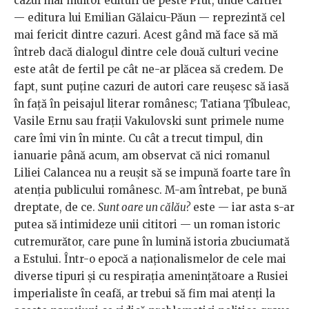
cazul mai multor edituri de peste Prut, unde Cartier
— editura lui Emilian Gălaicu-Păun — reprezintă cel
mai fericit dintre cazuri. Acest gând mă face să mă
întreb dacă dialogul dintre cele două culturi vecine
este atât de fertil pe cât ne-ar plăcea să credem. De
fapt, sunt puține cazuri de autori care reușesc să iasă
în față în peisajul literar românesc; Tatiana Țîbuleac,
Vasile Ernu sau frații Vakulovski sunt primele nume
care îmi vin în minte. Cu cât a trecut timpul, din
ianuarie până acum, am observat că nici romanul
Liliei Calancea nu a reușit să se impună foarte tare în
atenția publicului românesc. M-am întrebat, pe bună
dreptate, de ce.
Sunt oare un călău?
este — iar asta s-ar
putea să intimideze unii cititori — un roman istoric
cutremurător, care pune în lumină istoria zbuciumată
a Estului. Într-o epocă a naționalismelor de cele mai
diverse tipuri și cu respirația amenințătoare a Rusiei
imperialiste în ceafă, ar trebui să fim mai atenți la