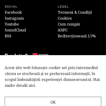
SOCIAL
LEGAL
Facebook
Termeni & Condiții
Instagram
Cookies
Youtube
Cum cumpăr
SoundCloud
ANPC
RSS
Redirecționează 3,5%
Acest site web folosește cookie-uri prin intermediul
© 2026 BRD Groupe Société Générale, toate drepturile rezervate.
cărora se stochează și se prelucrează informații, în
Scena 9 este un proiect sustinut de
BRD GROUPE SOCIÉTÉ
scopul îmbunătățirii experienței dumneavoastră. Mai
GÉNÉRALE
.
multe detalii
aici
.
Design and development
OK
by
INTERKORP