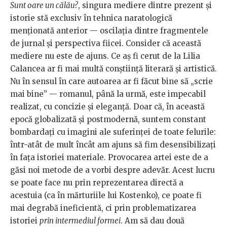
Sunt oare un călău?
, singura mediere dintre prezent și
istorie stă exclusiv în tehnica naratologică
menționată anterior — oscilația dintre fragmentele
de jurnal și perspectiva fiicei. Consider că această
mediere nu este de ajuns. Ce aș fi cerut de la Lilia
Calancea ar fi mai multă conștiință literară și artistică.
Nu în sensul în care autoarea ar fi făcut bine să „scrie
mai bine” — romanul, până la urmă, este impecabil
realizat, cu concizie și eleganță. Doar că, în această
epocă globalizată și postmodernă, suntem constant
bombardați cu imagini ale suferinței de toate felurile:
într-atât de mult încât am ajuns să fim desensibilizați
în fața istoriei materiale. Provocarea artei este de a
găsi noi metode de a vorbi despre adevăr. Acest lucru
se poate face nu prin reprezentarea directă a
acestuia (ca în mărturiile lui Kostenko), ce poate fi
mai degrabă ineficientă, ci prin problematizarea
istoriei
prin intermediul formei
. Am să dau două