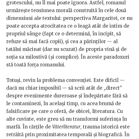
grotescului, nu îl mai poate ignora. Astfel, romanul
urmărește tensiunea morală construită în cele două
dimensiuni ale textului: perspectiva Margaritei, ce nu
poate accepta atrocitatea ce o leagă atât de intim de
propriul sânge (fapt ce o determină, în incipit, să
refuze să mai facă copii), și cea a părinților — al
tatălui măcinat (dar nu scuzat) de propria vină și de
soția sa milostivă (și complice). În aceste paradoxuri
stă toată forța romanului.
Totuși, revin la problema convenției. Este dificil —
dacă nu chiar imposibil — să scrii atât de „direct”
despre evenimente dureroase și îndepărtate fără să
le contaminezi, în același timp, cu acea brumă de
falsificare pe care o oferă, de obicei, literatura. Cu
alte cuvinte, este greu să nu transformi suferința în
marfă. În cărțile de
Väterliteratur
, trauma istorică este
retrăită prin proximitatea temporală și biografică. În