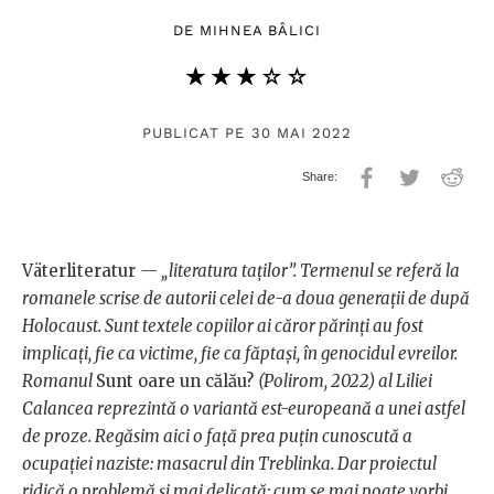
DE
MIHNEA BÂLICI
★★★★★
☆☆☆☆☆
PUBLICAT PE 30 MAI 2022
Väterliteratur
— „literatura taților”. Termenul se referă la
romanele scrise de autorii celei de-a doua generații de după
Holocaust. Sunt textele copiilor ai căror părinți au fost
implicați, fie ca victime, fie ca făptași, în genocidul evreilor.
Romanul
Sunt oare un călău?
(Polirom, 2022) al Liliei
Calancea reprezintă o variantă est-europeană a unei astfel
de proze. Regăsim aici o față prea puțin cunoscută a
ocupației naziste: masacrul din Treblinka. Dar proiectul
ridică o problemă și mai delicată: cum se mai poate vorbi,