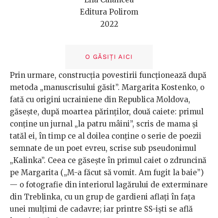
Editura Polirom
2022
O GĂSIȚI AICI
Prin urmare, construcția povestirii funcționează după
metoda „manuscrisului găsit”. Margarita Kostenko, o
fată cu origini ucrainiene din Republica Moldova,
găsește, după moartea părinților, două caiete: primul
conține un jurnal „la patru mâini”, scris de mama și
tatăl ei, în timp ce al doilea conține o serie de poezii
semnate de un poet evreu, scrise sub pseudonimul
„Kalinka”. Ceea ce găsește în primul caiet o zdruncină
pe Margarita („M-a făcut să vomit. Am fugit la baie”)
— o fotografie din interiorul lagărului de exterminare
din Treblinka, cu un grup de gardieni aflați în fața
unei mulțimi de cadavre; iar printre SS-iști se află