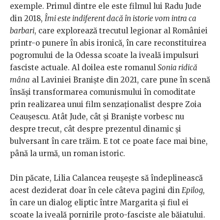
exemple. Primul dintre ele este filmul lui Radu Jude
din 2018,
Îmi este indiferent dacă în istorie vom intra ca
barbari
, care explorează trecutul legionar al României
printr-o punere în abis ironică, în care reconstituirea
pogromului de la Odessa scoate la iveală impulsuri
fasciste actuale. Al doilea este romanul
Sonia ridică
mâna
al Laviniei Braniște din 2021, care pune în scenă
însăși transformarea comunismului în comoditate
prin realizarea unui film senzaționalist despre Zoia
Ceaușescu. Atât Jude, cât și Braniște vorbesc nu
despre trecut, cât despre prezentul dinamic și
bulversant în care trăim. E tot ce poate face mai bine,
până la urmă, un roman istoric.
Din păcate, Lilia Calancea reușește să îndeplinească
acest deziderat doar în cele câteva pagini din
Epilog
,
în care un dialog eliptic între Margarita și fiul ei
scoate la iveală pornirile proto-fasciste ale băiatului.