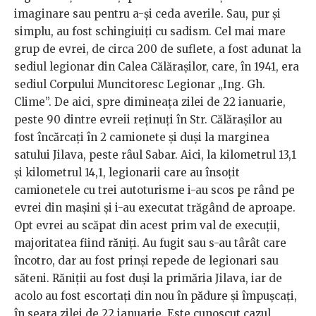
imaginare sau pentru a-și ceda averile. Sau, pur și
simplu, au fost schingiuiți cu sadism. Cel mai mare
grup de evrei, de circa 200 de suflete, a fost adunat la
sediul legionar din Calea Călărașilor, care, în 1941, era
sediul Corpului Muncitoresc Legionar „Ing. Gh.
Clime”. De aici, spre dimineața zilei de 22 ianuarie,
peste 90 dintre evreii reținuți în Str. Călărașilor au
fost încărcați în 2 camionete și duși la marginea
satului Jilava, peste râul Sabar. Aici, la kilometrul 13,1
și kilometrul 14,1, legionarii care au însoțit
camionetele cu trei autoturisme i-au scos pe rând pe
evrei din mașini și i-au executat trăgând de aproape.
Opt evrei au scăpat din acest prim val de execuții,
majoritatea fiind răniți. Au fugit sau s-au târât care
încotro, dar au fost prinși repede de legionari sau
săteni. Răniții au fost duși la primăria Jilava, iar de
acolo au fost escortați din nou în pădure și împușcați,
în seara zilei de 22 ianuarie. Este cunoscut cazul