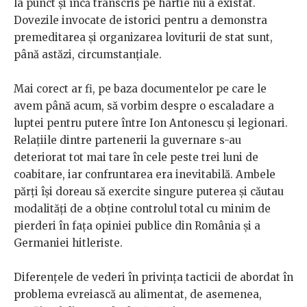
la punct și încă transcris pe hârtie nu a existat.
Dovezile invocate de istorici pentru a demonstra
premeditarea și organizarea loviturii de stat sunt,
până astăzi, circumstanțiale.
Mai corect ar fi, pe baza documentelor pe care le
avem până acum, să vorbim despre o escaladare a
luptei pentru putere între Ion Antonescu și legionari.
Relațiile dintre partenerii la guvernare s-au
deteriorat tot mai tare în cele peste trei luni de
coabitare, iar confruntarea era inevitabilă. Ambele
părți își doreau să exercite singure puterea și căutau
modalități de a obține controlul total cu minim de
pierderi în fața opiniei publice din România și a
Germaniei hitleriste.
Diferențele de vederi în privința tacticii de abordat în
problema evreiască au alimentat, de asemenea,