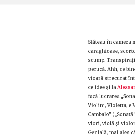
Stăteau în camera 
caraghioase, scorțo
scump. Transpirați
perucă. Ahh, ce bin
vioară strecurat înt
ce idee și la
Alessan
facă lucrarea „Sona
Violini, Violetta, e
Cambalo” („Sonată 
viori, violă și violo
Genială, mai ales c