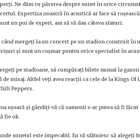
perți. Ne dăm cu părerea despre sunet în orice circumst
certul. Expertiza noastră în acustică ar face să roșească
sunt un pui de expert, am să vă dau câteva sfaturi:
i când mergeți la un concert pe un stadion construit în u
rișuri și sunt un coșmar pentru orice specialist în acus
mergeți pe stadioane, să cumpărați bilete numai la gazon ș
 de mixaj. Altfel veți avea reacții ca cele de la Kings O
hili Peppers.
ima ușoară și gândiți-vă că oamenii s-ar putea să fi făcut
ă fie ok.
unde sunetul este impecabil. Eu vă sfătuiesc să alegeți f