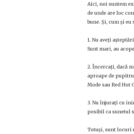
Aici, noi suntem ex
de unde are loc con
bune. Și, cum și eu 
1. Nu aveți așteptăr
Sunt mari, au acope
2. Încercați, dacă 
aproape de pupitrul
Mode sau Red Hot C
3. Nu înjurați cu in
posibil ca sunetul s
Totuși, sunt locuri 