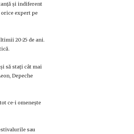
anță și indiferent
 orice expert pe
ltimii 20-25 de ani.
tică.
i să stați cât mai
f Leon, Depeche
 tot ce-i omenește
estivalurile sau