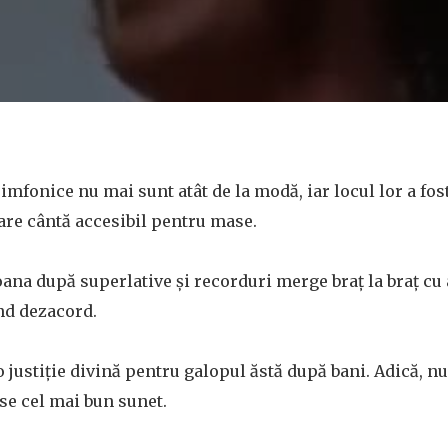
imfonice nu mai sunt atât de la modă, iar locul lor a fost 
care cântă accesibil pentru mase.
goana după superlative și recorduri merge braț la braț cu
nd dezacord.
 o justiție divină pentru galopul ăstă după bani. Adică, 
se cel mai bun sunet.