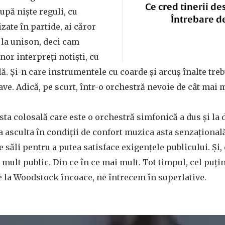
Ce cred tinerii de
upă niște reguli, cu
Întrebare d
ate în partide, ai căror
 la unison, deci cam
nor interpreți notiști, cu
ă. Și-n care instrumentele cu coarde și arcuș înalte treb
ave. Adică, pe scurt, într-o orchestră nevoie de cât mai m
sta colosală care este o orchestră simfonică a dus și la 
a asculta în condiții de confort muzica asta senzațională
e săli pentru a putea satisface exigențele publicului. Și,
mult public. Din ce în ce mai mult. Tot timpul, cel puțin
e la Woodstock încoace, ne întrecem în superlative.