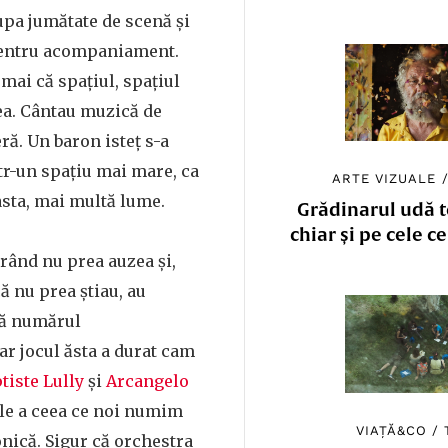
upa jumătate de scenă și
pentru acompaniament.
umai că spațiul, spațiul
ea. Cântau muzică de
ă. Un baron isteț s-a
tr-un spațiu mai mare, ca
ARTE VIZUALE
 asta, mai multă lume.
Grădinarul udă to
chiar și pe cele c
 rând nu prea auzea și,
 nu prea știau, au
că numărul
ar jocul ăsta a durat cam
tiste Lully
și
Arcangelo
le a ceea ce noi numim
VIAȚĂ&CO
/
nică. Sigur că orchestra