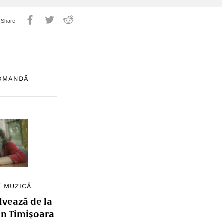
COMANDĂ
/
MUZICĂ
lvează de la
in Timișoara