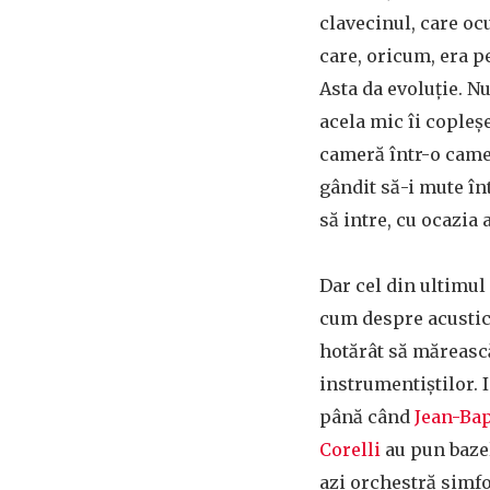
clavecinul, care oc
care, oricum, era 
Asta da evoluție. N
acela mic îi copleș
cameră într-o camer
gândit să-i mute în
să intre, cu ocazia
Dar cel din ultimul
cum despre acustică
hotărât să măreas
instrumentiștilor. I
până când
Jean-Bap
Corelli
au pun baze
azi orchestră simfo