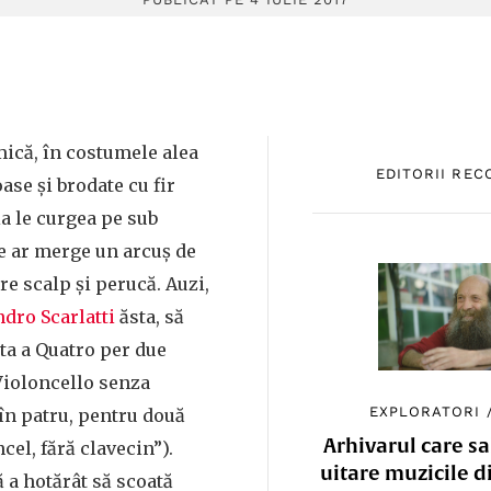
mică, în costumele alea
EDITORII RE
ase și brodate cu fir
a le curgea pe sub
e ar merge un arcuș de
re scalp și perucă. Auzi,
dro Scarlatti
ăsta, să
ta a Quatro per due
 Violoncello senza
EXPLORATORI
în patru, pentru două
Arhivarul care sa
ncel, fără clavecin”).
uitare muzicile d
ă a hotărât să scoată