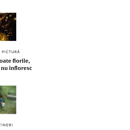
/
PICTURĂ
ate florile,
e nu înfloresc
TINERI