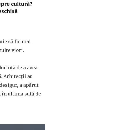
spre cultură?
eschisă
uie să fie mai
ulte viori.
dorința de a avea
. Arhitecții au
 desigur, a apărut
 în ultima sută de