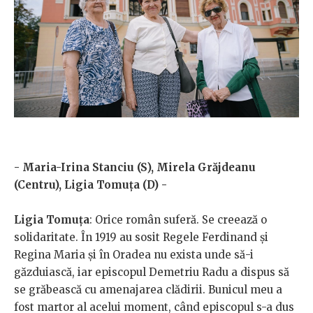
- Maria-Irina Stanciu (S), Mirela Grăjdeanu
(Centru), Ligia Tomuța (D) -
Ligia Tomuța
: Orice român suferă. Se creează o
solidaritate. În 1919 au sosit Regele Ferdinand și
Regina Maria și în Oradea nu exista unde să-i
găzduiască, iar episcopul Demetriu Radu a dispus să
se grăbească cu amenajarea clădirii. Bunicul meu a
fost martor al acelui moment, când episcopul s-a dus