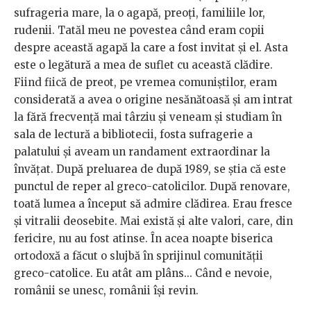
sufrageria mare, la o agapă, preoți, familiile lor,
rudenii. Tatăl meu ne povestea când eram copii
despre această agapă la care a fost invitat și el. Asta
este o legătură a mea de suflet cu această clădire.
Fiind fiică de preot, pe vremea comuniștilor, eram
considerată a avea o origine nesănătoasă și am intrat
la fără frecvență mai târziu și veneam și studiam în
sala de lectură a bibliotecii, fosta sufragerie a
palatului și aveam un randament extraordinar la
învățat. După preluarea de după 1989, se știa că este
punctul de reper al greco-catolicilor. După renovare,
toată lumea a început să admire clădirea. Erau fresce
și vitralii deosebite. Mai există și alte valori, care, din
fericire, nu au fost atinse. În acea noapte biserica
ortodoxă a făcut o slujbă în sprijinul comunității
greco-catolice. Eu atât am plâns... Când e nevoie,
românii se unesc, românii își revin.