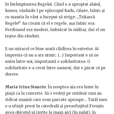
în întâmpinarea Regelui. Când s-a apropiat alaiul,
lumea, văzându-l pe episcopul Radu, călare, falnic și
cu mantia în vânt a început să strige: „Trăiască
Regele!” Au crezut că el e regele, așa falnic era.
Ferdinand era modest, îmbrăcat în militar, dar el nu
ieșise din rânduri.
E un miracol ce bine arată clădirea în exterior. Ai
impresia că nu a ars nimic. (...) Important e să ne
unim între noi, importantă e solidaritatea. O
solidaritate s-a creat între oameni, dar e păcat că pe
durere.
Maria-Irina Stanciu
: În noaptea aia era lume în
piață ca la concerte. Să-i vedeți pe orădeni cum au
ridicat mașini care erau parcate aproape... Tatăl meu
s-a sfințit preot în catedrală și preasfințitul Frențiu
avea obiceiul să invite la masă aici (în palat), în