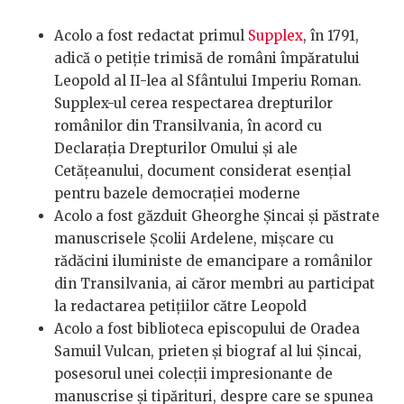
Acolo a fost redactat primul
Supplex
, în 1791,
adică o petiție trimisă de români împăratului
Leopold al II-lea al Sfântului Imperiu Roman.
Supplex-ul cerea respectarea drepturilor
românilor din Transilvania, în acord cu
Declarația Drepturilor Omului și ale
Cetățeanului, document considerat esențial
pentru bazele democrației moderne
Acolo a fost găzduit Gheorghe Șincai și păstrate
manuscrisele Școlii Ardelene, mișcare cu
rădăcini iluministe de emancipare a românilor
din Transilvania, ai căror membri au participat
la redactarea petițiilor către Leopold
Acolo a fost biblioteca episcopului de Oradea
Samuil Vulcan, prieten și biograf al lui Șincai,
posesorul unei colecții impresionante de
manuscrise și tipărituri, despre care se spunea