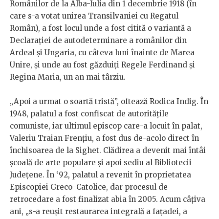
Românilor de la Alba-Iulia din 1 decembrie 1918 (în
care s-a votat unirea Transilvaniei cu Regatul
Român), a fost locul unde a fost citită o variantă a
Declarației de autodeterminare a românilor din
Ardeal și Ungaria, cu câteva luni înainte de Marea
Unire, și unde au fost găzduiți Regele Ferdinand și
Regina Maria, un an mai târziu.
„Apoi a urmat o soartă tristă”, oftează Rodica Indig. În
1948, palatul a fost confiscat de autoritățile
comuniste, iar ultimul episcop care-a locuit în palat,
Valeriu Traian Frențiu, a fost dus de-acolo direct în
închisoarea de la Sighet. Clădirea a devenit mai întâi
școală de arte populare și apoi sediu al Bibliotecii
Județene. În ‘92, palatul a revenit în proprietatea
Episcopiei Greco-Catolice, dar procesul de
retrocedare a fost finalizat abia în 2005. Acum câțiva
ani, „s-a reușit restaurarea integrală a fațadei, a