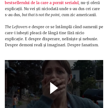
bestsellerului de la care a pornit serialul
, nu-ți oferă
explicații. Nu vei ști niciodată unde s-au dus cei care
s-au dus,
but that is not the point
, cum zic americanii.
The Leftovers
e despre ce se întâmplă când oamenii pe
care-i iubești pleacă de lângă tine fără nicio
explicație. E despre disperare, neliniște și nebunie.
Despre demoni reali și imaginari. Despre fanatism.