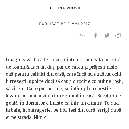
DE
LINA VDOVÎI
PUBLICAT PE 8 MAI 2017
Imaginează-ți că te trezești într-o dimineață însorită
de toamnă, faci un duș, pui de cafea și prăjești niște
ouă pentru ceilalți din casă, care încă nu au făcut ochi.
Îi trezești, apoi te duci să cauți o rochie cu buline roșii,
să zicem. Cât o pui pe tine, se întâmplă o chestie
bizară: nu mai auzi niciun zgomot în casă. Bucătăria e
goală, în dormitor e liniște ca într-un cimitir. Te duci
la baie, în sufragerie, pe hol, ieși din casă, strigi după
ei pe stradă. Nimic.