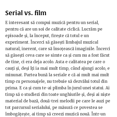
Serial vs. film
E interesant să compui muzică pentru un serial,
pentru că are un soi de calitate ciclică. Lucrăm pe
episoade și, la început, firește că totul e un
experiment. Încerci să găsești limbajul muzical
natural, inerent, care să însoțească imaginile. Încerci
să găsești ceva care se simte ca și cum nu a fost făcut
de tine, ci era deja acolo. Asta e calitatea pe care o
cauți și, deși îți ia mai mult timp, când ajungi acolo, e
minunat. Partea bună la seriale e că ai mult mai mult
timp cu personajele, nu trebuie să dezvălui totul din
prima. E ca și cum te-ai plimba în jurul unei statui. Ai
timp să o studiezi din toate unghiurile și, deși ai niște
material de bază, două-trei melodii pe care le auzi pe
tot parcursul serialului, pe măsură ce povestea se
îmbogățește, ai timp să creezi muzică nouă. Într-un