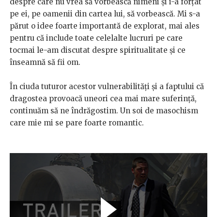
despre care nu vrea să vorbească nimeni și i-a forțat
pe ei, pe oamenii din cartea lui, să vorbească. Mi s-a
părut o idee foarte importantă de explorat, mai ales
pentru că include toate celelalte lucruri pe care
tocmai le-am discutat despre spiritualitate și ce
înseamnă să fii om.
În ciuda tuturor acestor vulnerabilități și a faptului că
dragostea provoacă uneori cea mai mare suferință,
continuăm să ne îndrăgostim. Un soi de masochism
care mie mi se pare foarte romantic.