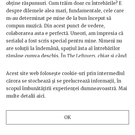
obține răspunsuri. Cum trăim doar cu întrebările? E
despre dilemele alea mari, fundamentale, cele care
m-au determinat pe mine de la bun început să
compun muzică. Din acest punct de vedere,
colaborarea asta e perfectă. Uneori, am impresia că
serialul a fost scris special pentru mine. Nimeni nu
are soluții la îndemână, spațiul ăsta al întrebărilor
rămâne cumva deschis. În
The Leftovers
, chiar și când
ai impresia că înțelegi ceva, nu înțelegi, de fapt,
nimic.
Acest site web folosește cookie-uri prin intermediul
cărora se stochează și se prelucrează informații, în
scopul îmbunătățirii experienței dumneavoastră. Mai
multe detalii
aici
.
OK