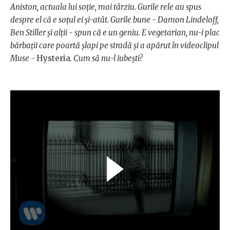
Aniston, actuala lui soție, mai târziu. Gurile rele au spus
despre el că e soțul ei și-atât. Gurile bune - Damon Lindeloff,
Ben Stiller și alții - spun că e un geniu. E vegetarian, nu-i plac
bărbații care poartă șlapi pe stradă și a apărut în videoclipul
Muse -
Hysteria
. Cum să nu-l iubești?