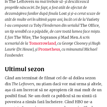
în
The Leftovers
nu mai trebuie să-și descâlcească
propriile născociri. De fapt, a fost atât de afectat de
dezamăgirea fanilor după finala
Lost
și și-a cerut scuze de
atât de multe ori în ultimii șapte ani, încât cei de la
Variety
l-au comparat cu Toby Flenderson din serialul
The Office
,
un tip sensibil ca o păpădie, de care toată lumea face mișto.
E fan
The Wire
,
The Sopranos
și
Mad Men
. A scris
scenariul de la
Tomorrowland
, cu George Clooney și Hugh
Laurie (Dr. House), și
Prometheus
, cu minunatul Michael
Fassbender.
Ultimul sezon
Când am terminat de filmat cel de-al doilea sezon
din
The Leftovers
, nu știam dacă vor mai urma și altele,
așa că am încercat să ne apropiem cât mai mult de un
posibil final. Ne-am dorit ca publicul să nu simtă că
povestea a rămăs fară încheiere. Când HBO ne-a