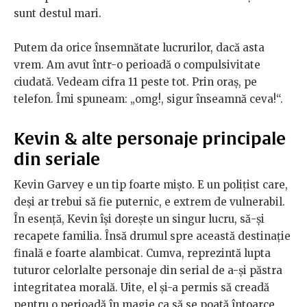
sunt destul mari.
Putem da orice însemnătate lucrurilor, dacă asta
vrem. Am avut într-o perioadă o compulsivitate
ciudată. Vedeam cifra 11 peste tot. Prin oraș, pe
telefon. Îmi spuneam: „omg!, sigur înseamnă ceva!“.
Kevin & alte personaje principale
din seriale
Kevin Garvey e un tip foarte mișto. E un polițist care,
deși ar trebui să fie puternic, e extrem de vulnerabil.
În esență, Kevin își dorește un singur lucru, să-și
recapete familia. Însă drumul spre această destinație
finală e foarte alambicat. Cumva, reprezintă lupta
tuturor celorlalte personaje din serial de a-și păstra
integritatea morală. Uite, el și-a permis să creadă
pentru o perioadă în magie ca să se poată întoarce