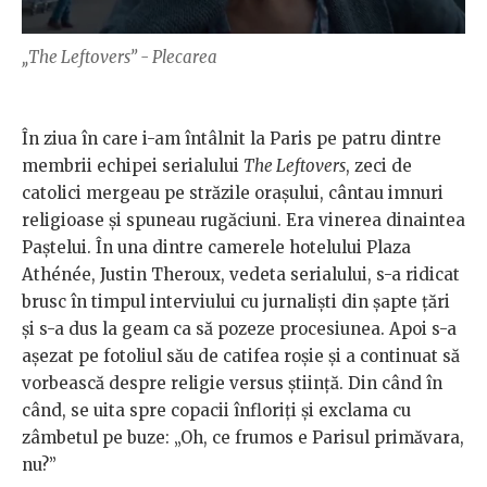
„The Leftovers” - Plecarea
În ziua în care i-am întâlnit la Paris pe patru dintre
membrii echipei serialului
The Leftovers
, zeci de
catolici mergeau pe străzile orașului, cântau imnuri
religioase și spuneau rugăciuni. Era vinerea dinaintea
Paștelui. În una dintre camerele hotelului Plaza
Athénée, Justin Theroux, vedeta serialului, s-a ridicat
brusc în timpul interviului cu jurnaliști din șapte țări
și s-a dus la geam ca să pozeze procesiunea. Apoi s-a
așezat pe fotoliul său de catifea roșie și a continuat să
vorbească despre religie versus știință. Din când în
când, se uita spre copacii înfloriți și exclama cu
zâmbetul pe buze: „Oh, ce frumos e Parisul primăvara,
nu?”