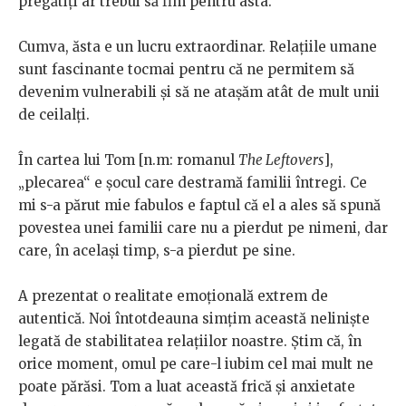
pregătiți ar trebui să fim pentru asta.
Cumva, ăsta e un lucru extraordinar. Relațiile umane
sunt fascinante tocmai pentru că ne permitem să
devenim vulnerabili și să ne atașăm atât de mult unii
de ceilalți.
În cartea lui Tom [n.m: romanul
The Leftovers
],
„plecarea“ e șocul care destramă familii întregi. Ce
mi s-a părut mie fabulos e faptul că el a ales să spună
povestea unei familii care nu a pierdut pe nimeni, dar
care, în același timp, s-a pierdut pe sine.
A prezentat o realitate emoțională extrem de
autentică. Noi întotdeauna simțim această neliniște
legată de stabilitatea relațiilor noastre. Știm că, în
orice moment, omul pe care-l iubim cel mai mult ne
poate părăsi. Tom a luat această frică și anxietate