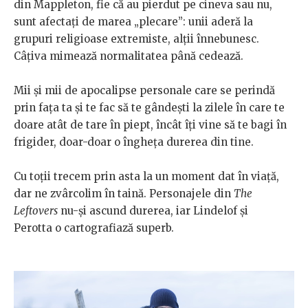
din Mappleton, fie că au pierdut pe cineva sau nu,
sunt afectați de marea „plecare”: unii aderă la
grupuri religioase extremiste, alții înnebunesc.
Câțiva mimează normalitatea până cedează.
Mii și mii de apocalipse personale care se perindă
prin fața ta și te fac să te gândești la zilele în care te
doare atât de tare în piept, încât îți vine să te bagi în
frigider, doar-doar o îngheța durerea din tine.
Cu toții trecem prin asta la un moment dat în viață,
dar ne zvârcolim în taină. Personajele din
The
Leftovers
nu-și ascund durerea, iar Lindelof și
Perotta o cartografiază superb.