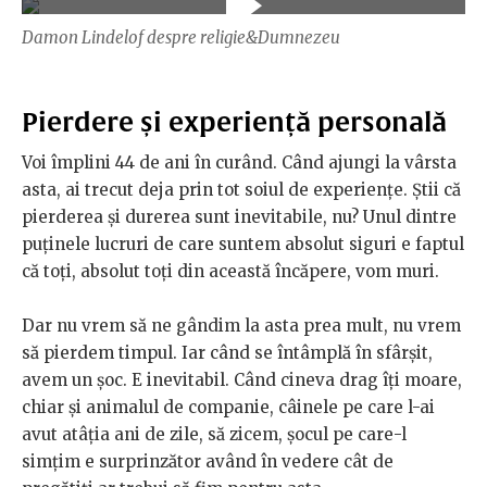
Damon Lindelof despre religie&Dumnezeu
Pierdere și experiență personală
Voi împlini 44 de ani în curând. Când ajungi la vârsta
asta, ai trecut deja prin tot soiul de experiențe. Știi că
pierderea și durerea sunt inevitabile, nu? Unul dintre
puținele lucruri de care suntem absolut siguri e faptul
că toți, absolut toți din această încăpere, vom muri.
Dar nu vrem să ne gândim la asta prea mult, nu vrem
să pierdem timpul. Iar când se întâmplă în sfârșit,
avem un șoc. E inevitabil. Când cineva drag îți moare,
chiar și animalul de companie, câinele pe care l-ai
avut atâția ani de zile, să zicem, șocul pe care-l
simțim e surprinzător având în vedere cât de