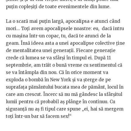
puțin copleșiți de toate evenimentele din lume.
La o scară mai puțin largă, apocalipsa e atunci când
mori... Toți avem apocalipsele noastre: eu, dacă intru
cu mașina într-un copac, tu, dacă te arunci de la
geam. Însă ideea asta a unei apocalipse colective ține
de mentalitatea unei generații. Fiecare generație
crede că lumea se va sfârși în timpul ei. După 11
septembrie, am trăit o bună vreme cu sentimentul că
se va întâmpla din nou. Că în orice moment va
exploda o bombă în New York și va șterge de pe
suprafața pământului bucata mea de pământ, locul în
care am crescut. Încerc să nu mă gândesc la sfârșitul
lumii pentru că probabil aș plânge în continuu. Cu
siguranță nu aș fi tipul care spune „ei, hai să mergem
toți într-un bar să facem sex!“