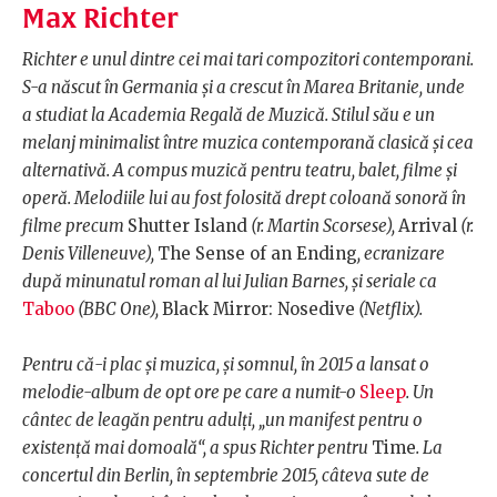
Max Richter
Richter e unul dintre cei mai tari compozitori contemporani.
S-a născut în Germania și a crescut în Marea Britanie, unde
a studiat la Academia Regală de Muzică. Stilul său e un
melanj minimalist între muzica contemporană clasică și cea
alternativă. A compus muzică pentru teatru, balet, filme și
operă. Melodiile lui au fost folosită drept coloană sonoră în
filme precum
Shutter Island
(r. Martin Scorsese),
Arrival
(r.
Denis Villeneuve),
The Sense of an Ending
, ecranizare
după minunatul roman al lui Julian Barnes, și seriale ca
Taboo
(BBC One),
Black Mirror: Nosedive
(Netflix).
Pentru că-i plac și muzica, și somnul, în 2015 a lansat o
melodie-album de opt ore pe care a numit-o
Sleep
. Un
cântec de leagăn pentru adulți, „un manifest pentru o
existență mai domoală“, a spus Richter pentru
Time
. La
concertul din Berlin, în septembrie 2015, câteva sute de