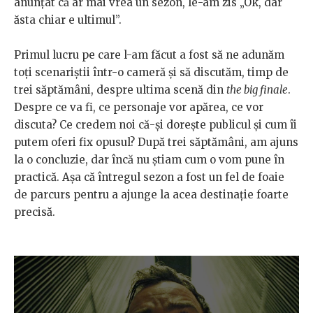
anunțat că ar mai vrea un sezon, le-am zis „Ok, dar
ăsta chiar e ultimul”.
Primul lucru pe care l-am făcut a fost să ne adunăm
toți scenariștii într-o cameră și să discutăm, timp de
trei săptămâni, despre ultima scenă din
the big finale
.
Despre ce va fi, ce personaje vor apărea, ce vor
discuta? Ce credem noi că-și dorește publicul și cum îi
putem oferi fix opusul? După trei săptămâni, am ajuns
la o concluzie, dar încă nu știam cum o vom pune în
practică. Așa că întregul sezon a fost un fel de foaie
de parcurs pentru a ajunge la acea destinație foarte
precisă.