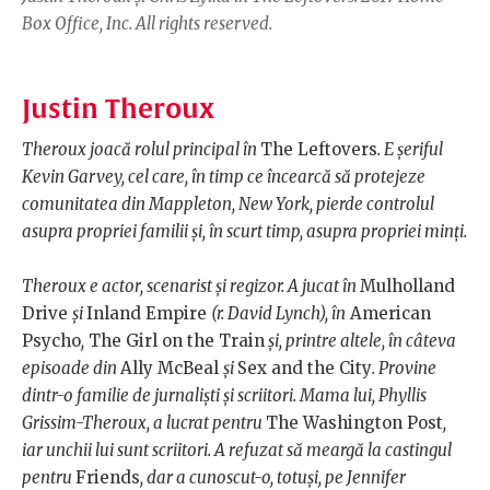
Box Office, Inc. All rights reserved.
Justin Theroux
Theroux joacă rolul principal în
The Leftovers
. E șeriful
Kevin Garvey, cel care, în timp ce încearcă să protejeze
comunitatea din Mappleton, New York, pierde controlul
asupra propriei familii și, în scurt timp, asupra propriei minți.
Theroux e actor, scenarist și regizor. A jucat în
Mulholland
Drive
și
Inland Empire
(r. David Lynch), în
American
Psycho
,
The Girl on the Train
și, printre altele, în câteva
episoade din
Ally McBeal
și
Sex and the City
. Provine
dintr-o familie de jurnaliști și scriitori. Mama lui, Phyllis
Grissim-Theroux, a lucrat pentru
The Washington Post
,
iar unchii lui sunt scriitori. A refuzat să meargă la castingul
pentru
Friends
, dar a cunoscut-o, totuși, pe Jennifer