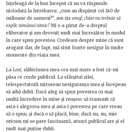
înțeleagă de la bun început că nu va răspunde
niciodată la întrebarea: „cum au dispărut cei 140 de
milioane de oameni?“, am zis
omg!, chiar nu trebuie să
explic nimănui nimic?
Mi s-a părut de-a dreptul
eliberator și am devenit mult mai încrezător în modul
în care spun povestea. Credeam despre mine că sunt
arogant dar, de fapt, mă simt foarte nesigur în multe
momente din viața mea.
La
Lost
, slăbiciunea mea cea mai mare a fost că-mi
păsa ce crede publicul. La sfârșitul zilei,
telespectatorii miroseau nesiguranța mea și începeau
să aibă dubii. Dacă aleg să spun povestea cu mai
multă încredere în mine și reușesc să transmit că
asta-i alegerea mea și asta-i povestea pe care vreau
să o spun, și dacă o să placă, bine, dacă nu, nu, mie
oricum mi se pare fascinantă, atunci publicul are și el
mult mai puține dubii.