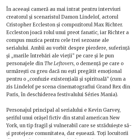
În aceeași cameră au mai intrat pentru interviuri
creatorul și scenaristul Damon Lindelof, actorul
Cristopher Eccleston și compozitorul Max Richter.
Eccleston joacă rolul unui preot fanatic, iar Richter a
compus muzica pentru cele trei sezoane ale
serialului. Ambii au vorbit despre pierdere, suferință
și „marile întrebări ale vieții” pe care și le pun
personajele din
The Leftovers
, o demență pe care o
urmărești cu greu dacă nu ești pregătit emoțional
pentru o „confuzie existențială și spirituală” (cum a
zis Lindelof pe scena cinematograflui Grand Rex din
Paris, în deschiderea festivalului Séries Mania).
Personajul principal al serialului e Kevin Garvey,
șeriful unui orășel fictiv din statul american New
York, un tip fragil și vulnerabil care se străduiește să-
și protejeze comunitatea, dar eșuează. Toți locuitorii