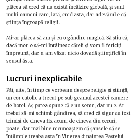
plăcea să cred că nu există încălzire globală, și sunt
mulți oameni care, iată, cred asta, dar adevărul e că
știința îngroapă religii.
Mi-ar plăcea să am și eu o gândire magică. Să știu că,
dacă mor, o să-mi întâlnesc cățeii și vom fi fericiți
împreună, dar n-am văzut nicio dovadă științifică în
sensul ăsta.
Lucruri inexplicabile
Păi, uite, în timp ce vorbeam despre religie și știință,
un cor catolic a trecut pe sub geamul acestei camere
de hotel. Aș putea spune că e un semn, dar nu e. Ar
trebui să-mi schimb gândirea, să cred că sigur au fost
trimiși de cineva fix acum, de cineva din ceruri,
poate, dar mai bine recunoaștem că șansele să se
întâmple treaba asta în Vinerea dinaintea Paștelui