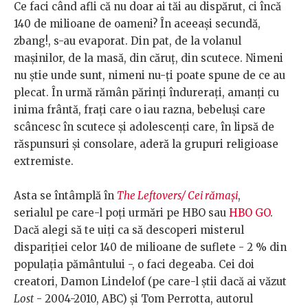
Ce faci când afli că nu doar ai tăi au dispărut, ci încă
140 de milioane de oameni? În aceeași secundă,
zbang!, s-au evaporat. Din pat, de la volanul
mașinilor, de la masă, din căruț, din scutece. Nimeni
nu știe unde sunt, nimeni nu-ți poate spune de ce au
plecat. În urmă rămân părinți îndurerați, amanți cu
inima frântă, frați care o iau razna, bebeluși care
scâncesc în scutece și adolescenți care, în lipsă de
răspunsuri și consolare, aderă la grupuri religioase
extremiste.
Asta se întâmplă în
The Leftovers/ Cei rămași
,
serialul pe care-l poți urmări pe HBO sau
HBO GO
.
Dacă alegi să te uiți ca să descoperi misterul
dispariției celor 140 de milioane de suflete - 2 % din
populația pământului -, o faci degeaba. Cei doi
creatori, Damon Lindelof (pe care-l știi dacă ai văzut
Lost
- 2004-2010, ABC) și Tom Perrotta, autorul