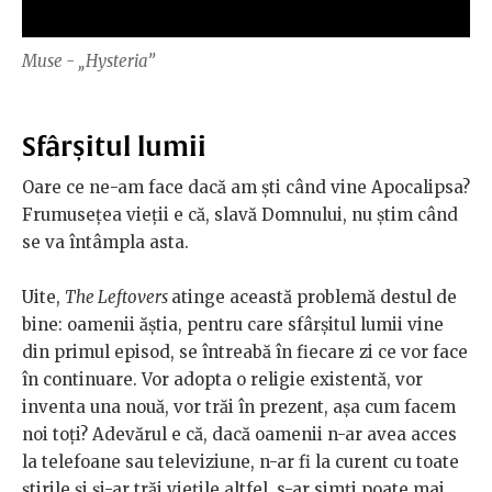
Muse - „Hysteria”
Sfârșitul lumii
Oare ce ne-am face dacă am ști când vine Apocalipsa?
Frumusețea vieții e că, slavă Domnului, nu știm când
se va întâmpla asta.
Uite,
The Leftovers
atinge această problemă destul de
bine: oamenii ăștia, pentru care sfârșitul lumii vine
din primul episod, se întreabă în fiecare zi ce vor face
în continuare. Vor adopta o religie existentă, vor
inventa una nouă, vor trăi în prezent, așa cum facem
noi toți? Adevărul e că, dacă oamenii n-ar avea acces
la telefoane sau televiziune, n-ar fi la curent cu toate
știrile și și-ar trăi viețile altfel, s-ar simți poate mai