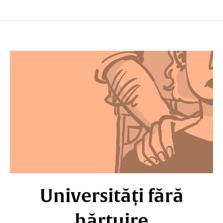
Universități fără
hărțuire