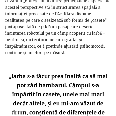
cuvântul „optică”: unul dintre principalele aspecte ale
acestei perspective stă în structurarea spațială a
informației procesate de PAr. Klara dispune
realitatea pe care o sesizează sub formă de „casete”
juxtapuse. Iată de pildă un pasaj care descrie
înaintarea robotului pe un câmp acoperit cu iarbă –
pentru ea, un teritoriu necartografiat și
înspăimântător, ce-i pretinde ajustări psihomotorii
continue și un efort pe măsură:
„Iarba s-a făcut prea înaltă ca să mai
pot zări hambarul. Câmpul s-a
împărțit în casete, unele mai mari
decât altele, și eu mi-am văzut de
drum, conștientă de diferențele de