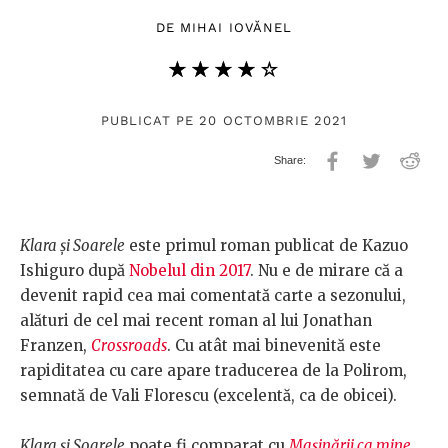
DE
MIHAI IOVĂNEL
★★★★★
☆☆☆☆☆
PUBLICAT PE 20 OCTOMBRIE 2021
Klara și Soarele
este primul roman publicat de Kazuo
Ishiguro după
Nobelul din 2017
. Nu e de mirare că a
devenit rapid cea mai comentată carte a sezonului,
alături de cel mai recent roman al lui Jonathan
Franzen,
Crossroads
. Cu atât mai binevenită este
rapiditatea cu care apare traducerea de la Polirom,
semnată de Vali Florescu (excelentă, ca de obicei).
Klara și Soarele
poate fi comparat cu
Mașinării ca mine