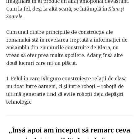
imaginară în el produc un aliaj emoțional devastant.
Cam la fel, deși la altă scară, se întâmplă în
Klara și
Soarele
.
Cum unul dintre principiile de construcție ale
romanului stă în revelarea treptată a informației de
ansamblu din enunțurile construite de Klara, nu
vreau să ofer prea multe spoilere. Adaug însă alte
două lucruri care mi-au plăcut.
1. Felul în care Ishiguro construiește relații de clasă
nu doar între oameni, ci și între roboți – roboții de
ultimă generație tind să evite roboții deja depășiți
tehnologic:
„Însă apoi am început să remarc ceva