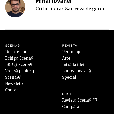
Mihai Iovănel
Critic literar. Sau ceva de genul.
SCENA9
REVISTA
Despre noi
Personaje
Echipa Scena9
Arte
BRD și Scena9
Intră la idei
Vrei să publici pe
Lumea noastră
Scena9?
Special
Newsletter
Contact
SHOP
Revista Scena9 #7
Cumpără