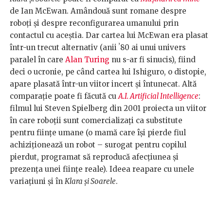
de Ian McEwan. Amândouă sunt romane despre
roboți și despre reconfigurarea umanului prin
contactul cu aceștia. Dar cartea lui McEwan era plasat
într-un trecut alternativ (anii ʼ80 ai unui univers
paralel în care
Alan Turing
nu s-ar fi sinucis), fiind
deci o ucronie, pe când cartea lui Ishiguro, o distopie,
apare plasată într-un viitor incert și întunecat. Altă
comparație poate fi făcută cu
A.I. Artificial Intelligence
:
filmul lui Steven Spielberg din 2001 proiecta un viitor
în care roboții sunt comercializați ca substitute
pentru ființe umane (o mamă care își pierde fiul
achiziționează un robot – surogat pentru copilul
pierdut, programat să reproducă afecțiunea și
prezența unei ființe reale). Ideea reapare cu unele
variațiuni și în
Klara și Soarele
.