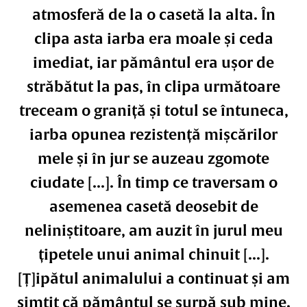
atmosferă de la o casetă la alta. În
clipa asta iarba era moale și ceda
imediat, iar pământul era ușor de
străbătut la pas, în clipa următoare
treceam o graniță și totul se întuneca,
iarba opunea rezistență mișcărilor
mele și în jur se auzeau zgomote
ciudate [...]. În timp ce traversam o
asemenea casetă deosebit de
neliniștitoare, am auzit în jurul meu
țipetele unui animal chinuit [...].
[Ț]ipătul animalului a continuat și am
simțit că pământul se surpă sub mine.