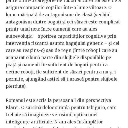
parte dintr-o categorie de roboți al cărei rol este de a
asigura companie copiilor într-o lume viitoare. O
lume măcinată de antagonisme de clasă (vechiul
antagonism dintre bogați și cei săraci este complicat
printr-unul nou: între oamenii care au ales
autoevoluția – sporirea capacităților cognitive prin
intervenția riscantă asupra bagajului genetic – și cei
care au respins-o) sau de regn (între roboții care au
acaparat o bună parte din slujbele disponibile pe
piață și oamenii fie suficient de bogați pentru a
deține roboți, fie suficient de săraci pentru a nu și-i
permite, ajungând astfel să-i urască pentru slujbele
pierdute).
Romanul este scris la persoana I din perspectiva
Klarei. O sarcină deloc simplă pentru Ishiguro, care
trebuie să imagineze verosimil optica unei
inteligențe artificiale. N-am ales întâmplător