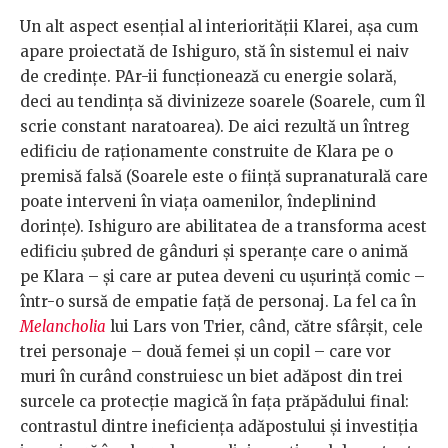
Un alt aspect esențial al interiorității Klarei, așa cum
apare proiectată de Ishiguro, stă în sistemul ei naiv
de credințe. PAr-ii funcționează cu energie solară,
deci au tendința să divinizeze soarele (Soarele, cum îl
scrie constant naratoarea). De aici rezultă un întreg
edificiu de raționamente construite de Klara pe o
premisă falsă (Soarele este o ființă supranaturală care
poate interveni în viața oamenilor, îndeplinind
dorințe). Ishiguro are abilitatea de a transforma acest
edificiu șubred de gânduri și speranțe care o animă
pe Klara – și care ar putea deveni cu ușurință comic –
într-o sursă de empatie față de personaj. La fel ca în
Melancholia
lui Lars von Trier, când, către sfârșit, cele
trei personaje – două femei și un copil – care vor
muri în curând construiesc un biet adăpost din trei
surcele ca protecție magică în fața prăpădului final:
contrastul dintre ineficiența adăpostului și investiția