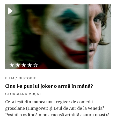
★★★★★
☆☆☆☆☆
FILM
/
DISTOPIE
Cine i-a pus lui Joker o armă în mână?
GEORGIANA MUȘAT
Ce-a ieșit din munca unui regizor de comedii
grosolane (Hangover) și Leul de Aur de la Veneția?
Posibil o oglindă monstruoasă ațintită asupra noastră,