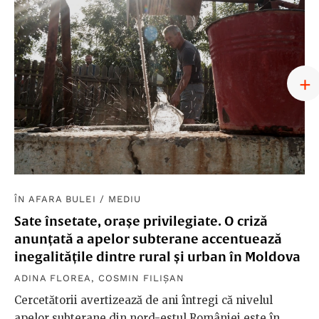
ÎN AFARA BULEI
/
MEDIU
Sate însetate, orașe privilegiate. O criză
anunțată a apelor subterane accentuează
inegalitățile dintre rural și urban în Moldova
ADINA FLOREA
,
COSMIN FILIȘAN
Cercetătorii avertizează de ani întregi că nivelul
apelor subterane din nord-estul României este în