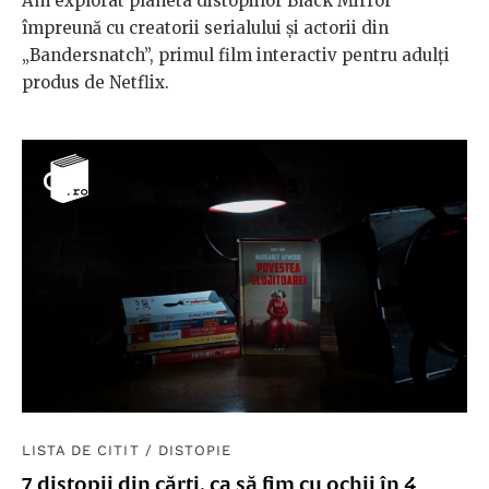
Am explorat planeta distopiilor Black Mirror
împreună cu creatorii serialului și actorii din
„Bandersnatch”, primul film interactiv pentru adulți
produs de Netflix.
LISTA DE CITIT
/
DISTOPIE
7 distopii din cărți, ca să fim cu ochii în 4