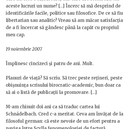
aceste lucruri un nume? […] Încerc să mă desprind de
identificările facile, politice sau filosofice. De ce să fiu
libertarian sau analitic? Vreau să am măcar satisfacția
de a fi încercat să gândesc până la capăt cu propriul
meu cap.
19 noiembrie 2007
Împlinesc cincizeci și patru de ani. Mult.
Planuri de viață? Să scriu. Să trec peste rețineri, peste
obișnuința scrisului birocratic-academic, bun doar ca
să ai o listă de publicații la promovare. […]
M-am chinuit doi ani ca să traduc cartea lui
Schnädelbach. Cred c-a meritat. Ceva am învățat de la
filosoful german: că este nevoie de un efort pentru a
naviga între Scylla fenomenologiei de factură