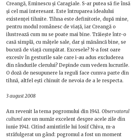
Creangă, Eminescu și Caragiale. S-ar putea să fie însă
și cel mai interesant. Este întruparea idealului
existenței tihnite. Tihna este definitorie, după mine,
pentru modul românesc de viață, iar Creangă o
ilustrează cum nu se poate mai bine. Trăiește într-o
casă simplă, cu mâțele sale, dar și mănâncă bine, se
bucură de viață cumpătat. Excesele? N-a fost oare
excesiv în gesturile sale care i-au adus excluderea
din rândurile clerului? Depinde cum vedem lucrurile.
O doză de nesupunere la reguli face cumva parte din
tihnă, altfel ești chinuit de nevoia de a le respecta.
3 august 2008
Am revenit la tema pogromului din 1941.
Observatorul
cultural
are un număr excelent despre acele zile din
iunie 1941. Citind amintirile lui Iosif Chiva, m-a
străfulgerat un gând: pogromul a fost un moment