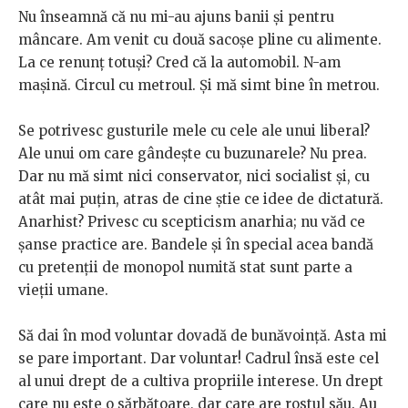
Nu înseamnă că nu mi-au ajuns banii și pentru
mâncare. Am venit cu două sacoșe pline cu alimente.
La ce renunț totuși? Cred că la automobil. N-am
mașină. Circul cu metroul. Și mă simt bine în metrou.
Se potrivesc gusturile mele cu cele ale unui liberal?
Ale unui om care gândește cu buzunarele? Nu prea.
Dar nu mă simt nici conservator, nici socialist și, cu
atât mai puțin, atras de cine știe ce idee de dictatură.
Anarhist? Privesc cu scepticism anarhia; nu văd ce
șanse practice are. Bandele și în special acea bandă
cu pretenții de monopol numită stat sunt parte a
vieții umane.
Să dai în mod voluntar dovadă de bunăvoință. Asta mi
se pare important. Dar voluntar! Cadrul însă este cel
al unui drept de a cultiva propriile interese. Un drept
care nu este o sărbătoare, dar care are rostul său. Au