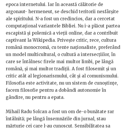
epoca internetului. Iar în această călătorie de
argonaut- hermeneut, se deschid teritorii nesfârșite
ale spiritului. N-a fost un credincios, dar a cercetat
computațional variantele Bibliei. Nu i-a plăcut partea
escapistă și polemică a vieții online, dar a contribuit
captivant la Wikipedia. Privește critic, rece, cultura
română monocromă, cu tente naționaliste, preferând
un model multicultural, o cultură a intersecțiilor, în
care se întâlnesc firele mai multor limbi, pe lângă
română, și mai multor tradiții. A fost filosemit și un
critic atât al legionarismului, cât și al comunismului.
Filosofia este activitate, nu un sistem de cunoștințe,
facem filosofie pentru a dobândi autonomie în
gândire, nu pentru a epata.
Mihail Radu Solcan a fost un om de-o bunătate rar
întâlnită; pe lângă însemnările din jurnal, stau
mărturie cei care l-au cunoscut. Sensibilitatea sa