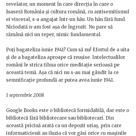
revelator, un moment în care direcția în care o
luaseră România și cultura română, cu antisemitismul
ei visceral, s-a angajat într-un hău. Un hău fără fund.
Niciodată n-am fost așa de îngrozit. Nu pare să
rămână nici un reper, nimic fundamental.
Poți bagateliza iunie 1941? Cum să nu! Efortul de a uita
și de a bagateliza aproape că reușise. Intelectualilor
români le strica tihna orice meditație serioasă pe
această temă. Așa că nici nu s-au mai gândit la ce
semnificație profundă ar putea avea iunie 1941.
1 septembrie 2008
Google Books este o bibliotecă formidabilă, dar este o
bibliotecă fără bibliotecare sau bibliotecari. Din
această pricină arată ca un depozit uriaș, prin care
informaticienii au iluzia că vor găsi orice cu mașinile