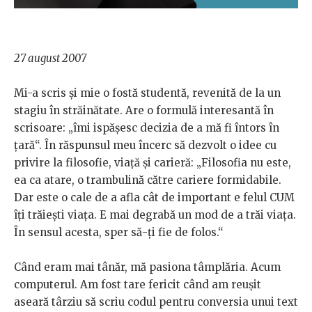
27 august 2007
Mi-a scris și mie o fostă studentă, revenită de la un
stagiu în străinătate. Are o formulă interesantă în
scrisoare: „îmi ispășesc decizia de a mă fi întors în
țară“. În răspunsul meu încerc să dezvolt o idee cu
privire la filosofie, viață și carieră: „Filosofia nu este,
ea ca atare, o trambulină către cariere formidabile.
Dar este o cale de a afla cât de important e felul CUM
îți trăiești viața. E mai degrabă un mod de a trăi viața.
În sensul acesta, sper să-ți fie de folos.“
Când eram mai tânăr, mă pasiona tâmplăria. Acum
computerul. Am fost tare fericit când am reușit
aseară târziu să scriu codul pentru conversia unui text