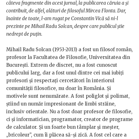
câteva fragmente din acest jurnal, la publicarea căruia a și
contribuit, de alfel, alături de filosoful Mircea Flonta. Dar,
înainte de toate, l-am rugat pe Constantin Vică să ni-l
prezinte pe Mihail Radu Solcan, despre care publicul știe
nedrept de puțin.
Mihail Radu Solcan (1953-2013) a fost un filosof român,
profesor la Facultatea de Filosofie, Universitatea din
București. Extrem de discret, nu a fost cunoscut
publicului larg, dar a fost unul dintre cei mai iubiți
profesori și respectați cercetători în interiorul
comunității filosofice, nu doar în România. Și
motivele sunt nenumărate. A fost poliglot și polimat,
știind un număr impresionant de limbi străine,
inclusiv orientale. Nu a fost doar profesor de filosofie,
ci și informatician, programator, creator de programe
de calculator. Și un foarte bun tâmplar și meșter,
„bricoleur”, cum îi plăcea să-și zică. A fost cel care a