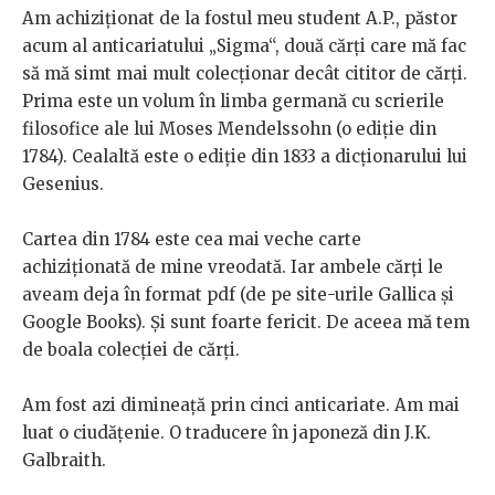
Am achiziționat de la fostul meu student A.P., păstor
acum al anticariatului „Sigma“, două cărți care mă fac
să mă simt mai mult colecționar decât cititor de cărți.
Prima este un volum în limba germană cu scrierile
filosofice ale lui Moses Mendelssohn (o ediție din
1784). Cealaltă este o ediție din 1833 a dicționarului lui
Gesenius.
Cartea din 1784 este cea mai veche carte
achiziționată de mine vreodată. Iar ambele cărți le
aveam deja în format pdf (de pe site-urile Gallica și
Google Books). Și sunt foarte fericit. De aceea mă tem
de boala colecției de cărți.
Am fost azi dimineață prin cinci anticariate. Am mai
luat o ciudățenie. O traducere în japoneză din J.K.
Galbraith.