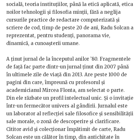
socială, teoria instituțiilor, până la etică aplicată, etica
noilor tehnologii și filosofia minții, fără a neglija
cursurile practice de redactare computerizată și
scriere de cod, timp de peste 20 de ani, Radu Solcan a
reprezentat, pentru studenți, panorama vie,
dinamică, a cunoașterii umane.
A ținut jurnal de la începutul anilor ’80. Fragmentele
de față fac parte dintr-un jurnal ținut din 2007 până
în ultimele zile de viață din 2013. Are peste 1000 de
pagini din care, împreună cu profesorul și
academicianul Mircea Flonta, am selectat o parte.
Din ele răzbate un profil intelectual unic. Și o invitație
într-un fermecător univers al gândirii. Jurnalul este
un laborator al reflecției sale filosofice și sensibilității
sale morale, o zonă de descoperire și clarificare.
Cititor avid și colecționar împătimit de carte, Radu
Solcan este un călător în timp, din antichitate în