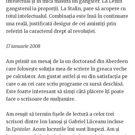
intelectual și în mică măsură un gangster. La Lenin
gangsterul ia proporții. La Stalin, pare să acopere cu
totul intelectualul. Combinația este însă în continuare
una reală, justificată desigur de cei amintiți prin
referiri la caracterul drept al revoluției.
17 ianuarie 2008
Am primit un mesaj de la un doctorand din Aberdeen
care folosește soluția mea de scriere în greaca veche
pe calculator. Am gustat astfel și eu din satisfacția pe
care o au cei care scriu programe cu sursă deschisă.
Este foarte interesant să simți câtă plăcere îți poate
face o scrisoare de mulțumire.
Am reușit să termin fișele de lectură a celor trei
scrisori dintre Ion Ianoși și Gabriel Liiceanu incluse
în
Epistolar
. Acum lucrurile îmi sunt limpezi. Am și