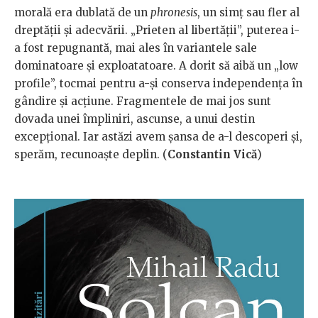
morală era dublată de un
phronesis
, un simț sau fler al
dreptății și adecvării. „Prieten al libertății”, puterea i-
a fost repugnantă, mai ales în variantele sale
dominatoare și exploatatoare. A dorit să aibă un „low
profile”, tocmai pentru a-și conserva independența în
gândire și acțiune. Fragmentele de mai jos sunt
dovada unei împliniri, ascunse, a unui destin
excepțional. Iar astăzi avem șansa de a-l descoperi și,
sperăm, recunoaște deplin. (
Constantin Vică
)