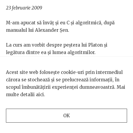
23 februarie 2009
M-am apucat să învăț și eu C și algoritmică, după
manualul lui Alexander Șen.
La curs am vorbit despre peștera lui Platon și
legătura dintre ea și lumea algoritmilor.
30 mai 2009
Acest site web folosește cookie-uri prin intermediul
cărora se stochează și se prelucrează informații, în
Altă problemă este ceea ce eu aș numi vorbăria (ca să
scopul îmbunătățirii experienței dumneavoastră. Mai
nu folosesc un termen mai dur) despre universitatea
multe detalii
aici
.
antreprenorială, despre o universitate condusă de
manageri.
OK
Unde este absurditatea? Pe de o parte, sunt invocate
criteriile pieței. Ai sau nu ai desfacere (adică