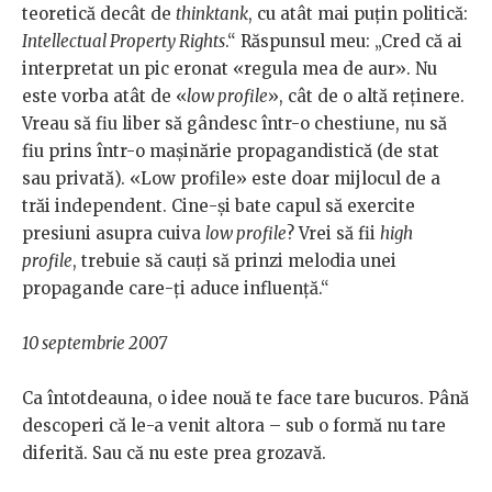
teoretică decât de
thinktank
, cu atât mai puțin politică:
Intellectual Property Rights
.“ Răspunsul meu: „Cred că ai
interpretat un pic eronat «regula mea de aur». Nu
este vorba atât de «
low profile
», cât de o altă reținere.
Vreau să fiu liber să gândesc într-o chestiune, nu să
fiu prins într-o mașinărie propagandistică (de stat
sau privată). «Low profile» este doar mijlocul de a
trăi independent. Cine-și bate capul să exercite
presiuni asupra cuiva
low profile
? Vrei să fii
high
profile
, trebuie să cauți să prinzi melodia unei
propagande care-ți aduce influență.“
10 septembrie 2007
Ca întotdeauna, o idee nouă te face tare bucuros. Până
descoperi că le-a venit altora – sub o formă nu tare
diferită. Sau că nu este prea grozavă.