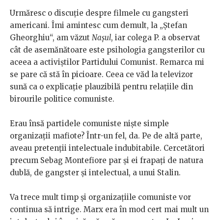
Urmăresc o discuție despre filmele cu gangsteri
americani. Îmi amintesc cum demult, la „Ștefan
Gheorghiu“, am văzut
Nașul
, iar colega P. a observat
cât de asemănătoare este psihologia gangsterilor cu
aceea a activiștilor Partidului Comunist. Remarca mi
se pare că stă în picioare. Ceea ce văd la televizor
sună ca o explicație plauzibilă pentru relațiile din
birourile politice comuniste.
Erau însă partidele comuniste niște simple
organizații mafiote? Într-un fel, da. Pe de altă parte,
aveau pretenții intelectuale indubitabile. Cercetători
precum Sebag Montefiore par și ei frapați de natura
dublă, de gangster și intelectual, a unui Stalin.
Va trece mult timp și organizațiile comuniste vor
continua să intrige. Marx era în mod cert mai mult un