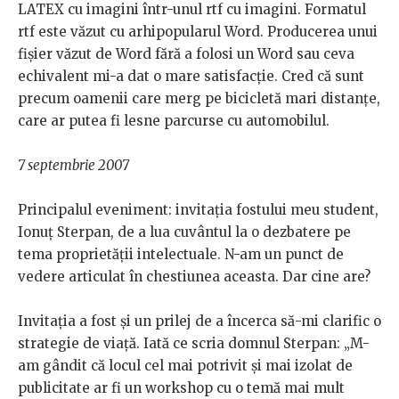
LATEX cu imagini într-unul rtf cu imagini. Formatul
rtf este văzut cu arhipopularul Word. Producerea unui
fișier văzut de Word fără a folosi un Word sau ceva
echivalent mi-a dat o mare satisfacție. Cred că sunt
precum oamenii care merg pe bicicletă mari distanțe,
care ar putea fi lesne parcurse cu automobilul.
7 septembrie 2007
Principalul eveniment: invitația fostului meu student,
Ionuț Sterpan, de a lua cuvântul la o dezbatere pe
tema proprietății intelectuale. N-am un punct de
vedere articulat în chestiunea aceasta. Dar cine are?
Invitația a fost și un prilej de a încerca să-mi clarific o
strategie de viață. Iată ce scria domnul Sterpan: „M-
am gândit că locul cel mai potrivit și mai izolat de
publicitate ar fi un workshop cu o temă mai mult