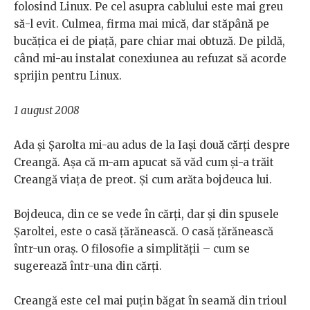
folosind Linux. Pe cel asupra cablului este mai greu
să-l evit. Culmea, firma mai mică, dar stăpână pe
bucățica ei de piață, pare chiar mai obtuză. De pildă,
când mi-au instalat conexiunea au refuzat să acorde
sprijin pentru Linux.
1 august 2008
Ada și Șarolta mi-au adus de la Iași două cărți despre
Creangă. Așa că m-am apucat să văd cum și-a trăit
Creangă viața de preot. Și cum arăta bojdeuca lui.
Bojdeuca, din ce se vede în cărți, dar și din spusele
Șaroltei, este o casă țărănească. O casă țărănească
într-un oraș. O filosofie a simplității – cum se
sugerează într-una din cărți.
Creangă este cel mai puțin băgat în seamă din trioul