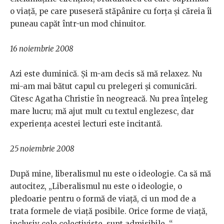
o viață, pe care puseseră stăpânire cu forța și căreia îi
puneau capăt într-un mod chinuitor.
16 noiembrie 2008
Azi este duminică. Și m-am decis să mă relaxez. Nu
mi-am mai bătut capul cu prelegeri și comunicări.
Citesc Agatha Christie în neogreacă. Nu prea înțeleg
mare lucru; mă ajut mult cu textul englezesc, dar
experiența acestei lecturi este incitantă.
25 noiembrie 2008
După mine, liberalismul nu este o ideologie. Ca să mă
autocitez, „Liberalismul nu este o ideologie, o
pledoarie pentru o formă de viață, ci un mod de a
trata formele de viață posibile. Orice forme de viață,
inclusiv cele colectiviste, sunt admisibile…“.