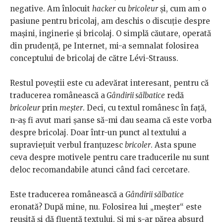
negative. Am înlocuit
hacker
cu
bricoleur
și, cum am o
pasiune pentru bricolaj, am deschis o discuție despre
mașini, inginerie și bricolaj. O simplă căutare, operată
din prudență, pe Internet, mi-a semnalat folosirea
conceptului de bricolaj de către Lévi-Strauss.
Restul poveștii este cu adevărat interesant, pentru că
traducerea românească a
Gândirii sălbatice
redă
bricoleur
prin
meșter
. Deci, cu textul românesc în față,
n-aș fi avut mari șanse să-mi dau seama că este vorba
despre bricolaj. Doar într-un punct al textului a
supraviețuit verbul franțuzesc
bricoler
. Asta spune
ceva despre motivele pentru care traducerile nu sunt
deloc recomandabile atunci când faci cercetare.
Este traducerea românească a
Gândirii sălbatice
eronată? După mine, nu. Folosirea lui „meșter“ este
reușită și dă fluență textului. Și mi s-ar părea absurd