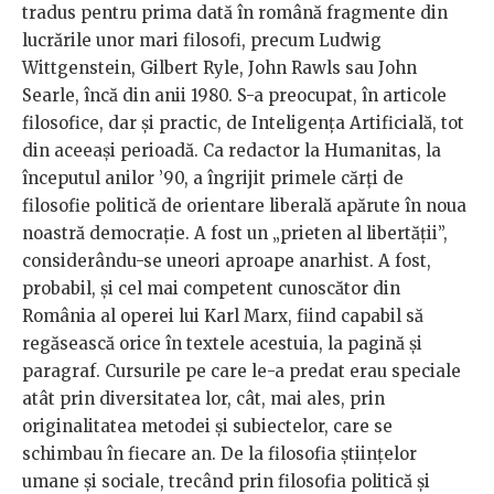
tradus pentru prima dată în română fragmente din
lucrările unor mari filosofi, precum Ludwig
Wittgenstein, Gilbert Ryle, John Rawls sau John
Searle, încă din anii 1980. S-a preocupat, în articole
filosofice, dar și practic, de Inteligența Artificială, tot
din aceeași perioadă. Ca redactor la Humanitas, la
începutul anilor ’90, a îngrijit primele cărți de
filosofie politică de orientare liberală apărute în noua
noastră democrație. A fost un „prieten al libertății”,
considerându-se uneori aproape anarhist. A fost,
probabil, și cel mai competent cunoscător din
România al operei lui Karl Marx, fiind capabil să
regăsească orice în textele acestuia, la pagină și
paragraf. Cursurile pe care le-a predat erau speciale
atât prin diversitatea lor, cât, mai ales, prin
originalitatea metodei și subiectelor, care se
schimbau în fiecare an. De la filosofia științelor
umane și sociale, trecând prin filosofia politică și