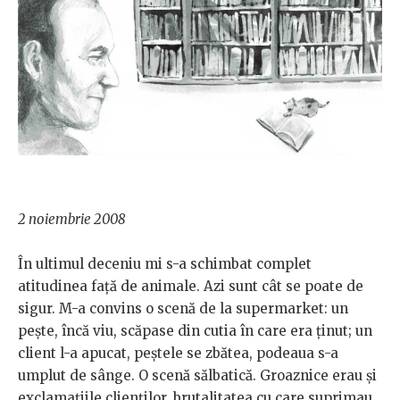
2 noiembrie 2008
În ultimul deceniu mi s-a schimbat complet
atitudinea față de animale. Azi sunt cât se poate de
sigur. M-a convins o scenă de la supermarket: un
pește, încă viu, scăpase din cutia în care era ținut; un
client l-a apucat, peștele se zbătea, podeaua s-a
umplut de sânge. O scenă sălbatică. Groaznice erau și
exclamațiile clienților, brutalitatea cu care suprimau