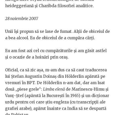
heideggeriană și Charibda filosofiei analitice.
28 noiembrie 2007
Unii își propun să se lase de fumat. Alții de obiceiul de
a bea alcool. Eu de obiceiul de a cumpăra cărți.
Eu am fost azi cel cu cumpărăturile și am găsit astfel
și o ocazie de a hoinări prin oraș.
Oficial, ca să zic așa, m-am dus ca să caut traducerea
lui Ștefan Augustin Doinaș din Hölderlin apărută pe
vremuri în BPT. De Hölderlin n-am dat, dar am luat
două „piese grele“:
Limba elenă
de Marinescu-Himu și
Vanț-Ștef (apărută la București în 1965) și un dicționar
urdu pentru cei care știu engleza (cu transcripții ale
grafiei arabe), apărut înainte ca India să se despartă
de Pakistan.