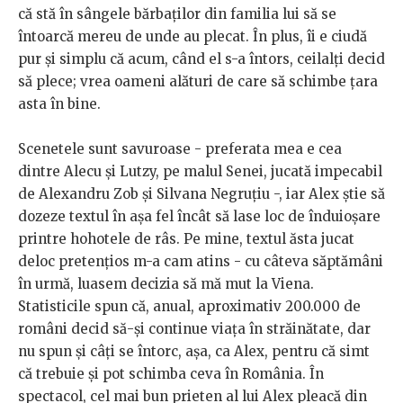
că stă în sângele bărbaților din familia lui să se
întoarcă mereu de unde au plecat. În plus, îi e ciudă
pur și simplu că acum, când el s-a întors, ceilalți decid
să plece; vrea oameni alături de care să schimbe țara
asta în bine.
Scenetele sunt savuroase - preferata mea e cea
dintre Alecu și Lutzy, pe malul Senei, jucată impecabil
de Alexandru Zob și Silvana Negruțiu -, iar Alex știe să
dozeze textul în aşa fel încât să lase loc de înduioșare
printre hohotele de râs. Pe mine, textul ăsta jucat
deloc pretențios m-a cam atins - cu câteva săptămâni
în urmă, luasem decizia să mă mut la Viena.
Statisticile spun că, anual, aproximativ 200.000 de
români decid să-și continue viața în străinătate, dar
nu spun și câți se întorc, așa, ca Alex, pentru că simt
că trebuie și pot schimba ceva în România. În
spectacol, cel mai bun prieten al lui Alex pleacă din