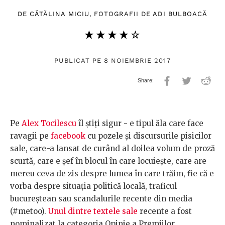
DE
CĂTĂLINA MICIU
, FOTOGRAFII DE
ADI BULBOACĂ
★★★★★
☆☆☆☆☆
PUBLICAT PE 8 NOIEMBRIE 2017
Pe
Alex Tocilescu
îl știți sigur - e tipul ăla care face
ravagii pe
facebook
cu pozele și discursurile pisicilor
sale, care-a lansat de curând al doilea volum de proză
scurtă, care e șef în blocul în care locuiește, care are
mereu ceva de zis despre lumea în care trăim, fie că e
vorba despre situația politică locală, traficul
bucureștean sau scandalurile recente din media
(#metoo).
Unul dintre textele sale
recente a fost
nominalizat la categoria Opinie a Premiilor