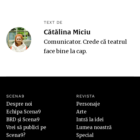
TEXT DE
Cătălina Miciu
Comunicator. Crede că teatrul
face bine la cap.
SCENA9
REVISTA
Despre noi
Personaje
Echipa Scena9
Arte
BRD și Scena9
Intră la idei
Vrei să publici pe
Lumea noastră
Scena9?
Special