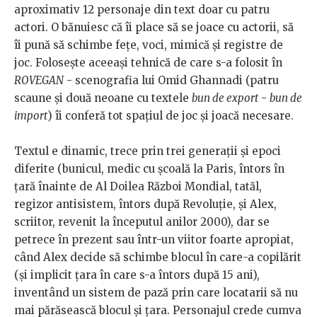
aproximativ 12 personaje din text doar cu patru
actori. O bănuiesc că îi place să se joace cu actorii, să
îi pună să schimbe fețe, voci, mimică și registre de
joc. Folosește aceeași tehnică de care s-a folosit în
ROVEGAN
- scenografia lui Omid Ghannadi (patru
scaune și două neoane cu textele
bun de export
-
bun de
import
) îi conferă tot spațiul de joc și joacă necesare.
Textul e dinamic, trece prin trei generații și epoci
diferite (bunicul, medic cu școală la Paris, întors în
țară înainte de Al Doilea Război Mondial, tatăl,
regizor antisistem, întors după Revoluție, și Alex,
scriitor, revenit la începutul anilor 2000), dar se
petrece în prezent sau într-un viitor foarte apropiat,
când Alex decide să schimbe blocul în care-a copilărit
(și implicit țara în care s-a întors după 15 ani),
inventând un sistem de pază prin care locatarii să nu
mai părăsească blocul și țara. Personajul crede cumva