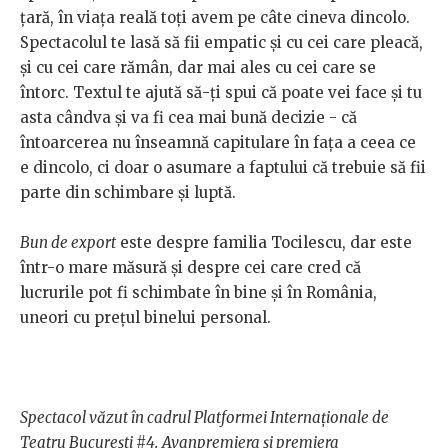
țară, în viața reală toți avem pe câte cineva dincolo.
Spectacolul te lasă să fii empatic și cu cei care pleacă,
și cu cei care rămân, dar mai ales cu cei care se
întorc. Textul te ajută să-ți spui că poate vei face și tu
asta cândva și va fi cea mai bună decizie - că
întoarcerea nu înseamnă capitulare în fața a ceea ce
e dincolo, ci doar o asumare a faptului că trebuie să fii
parte din schimbare și luptă.
Bun de export
este despre familia Tocilescu, dar este
într-o mare măsură și despre cei care cred că
lucrurile pot fi schimbate în bine și în România,
uneori cu prețul binelui personal.
Spectacol văzut în cadrul Platformei Internaționale de
Teatru București #4.
Avanpremiera și premiera