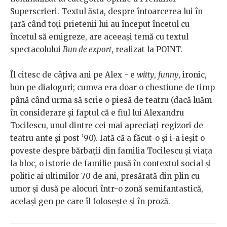
Superscrieri. Textul ăsta, despre întoarcerea lui în
țară când toți prietenii lui au început încetul cu
încetul să emigreze, are aceeași temă cu textul
spectacolului
Bun de export
, realizat la POINT.
Îl citesc de câțiva ani pe Alex - e
witty
,
funny
, ironic,
bun pe dialoguri; cumva era doar o chestiune de timp
până când urma să scrie o piesă de teatru (dacă luăm
în considerare și faptul că e fiul lui Alexandru
Tocilescu, unul dintre cei mai apreciați regizori de
teatru ante și post ’90). Iată că a făcut-o și i-a ieșit o
poveste despre bărbații din familia Tocilescu și viața
la bloc, o istorie de familie pusă în contextul social și
politic ai ultimilor 70 de ani, presărată din plin cu
umor și dusă pe alocuri într-o zonă semifantastică,
același gen pe care îl folosește și în proză.